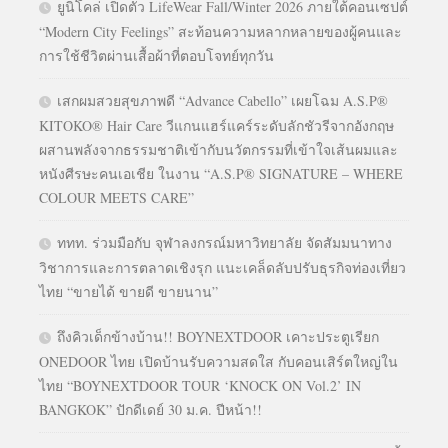
ยูนิโคล่ เปิดตัว LifeWear Fall/Winter 2026 ภายใต้คอนเซปต์
“Modern City Feelings” สะท้อนความหลากหลายของผู้คนและ
การใช้ชีวิตผ่านเสื้อผ้าที่ตอบโจทย์ทุกวัน
เสกผมสวยสุขภาพดี “Advance Cabello” เผยโฉม A.S.P®
KITOKO® Hair Care วีแกนแฮร์แคร์ระดับลักชัวรีจากอังกฤษ
ผสานพลังจากธรรมชาติเข้ากับนวัตกรรมที่เข้าใจเส้นผมและ
หนังศีรษะคนเอเชีย ในงาน “A.S.P® SIGNATURE – WHERE
COLOUR MEETS CARE”
ททท. ร่วมมือกับ จุฬาลงกรณ์มหาวิทยาลัย จัดสัมมนาทาง
วิชาการและการตลาดเชิงรุก แนะเคล็ดลับปรับธุรกิจท่องเที่ยว
ไทย “ขายได้ ขายดี ขายนาน”
ถึงคิวเด็กข้างบ้าน!! BOYNEXTDOOR เคาะประตูเรียก
ONEDOOR ไทย เปิดบ้านรับความสดใส กับคอนเสิร์ตใหญ่ใน
ไทย “BOYNEXTDOOR TOUR ‘KNOCK ON Vol.2’ IN
BANGKOK” ปักดีเดย์ 30 ม.ค. ปีหน้า!!