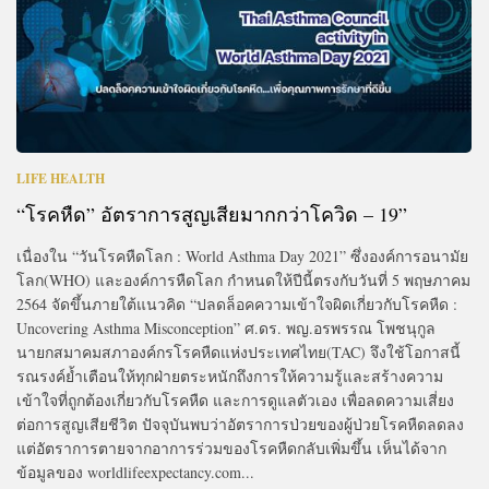
LIFE HEALTH
“โรคหืด” อัตราการสูญเสียมากกว่าโควิด – 19”
เนื่องใน “วันโรคหืดโลก : World Asthma Day 2021” ซึ่งองค์การอนามัย
โลก(WHO) และองค์การหืดโลก กำหนดให้ปีนี้ตรงกับวันที่ 5 พฤษภาคม
2564 จัดขึ้นภายใต้แนวคิด “ปลดล็อคความเข้าใจผิดเกี่ยวกับโรคหืด :
Uncovering Asthma Misconception” ศ.ดร. พญ.อรพรรณ โพชนุกูล
นายกสมาคมสภาองค์กรโรคหืดแห่งประเทศไทย(TAC) จึงใช้โอกาสนี้
รณรงค์ย้ำเตือนให้ทุกฝ่ายตระหนักถึงการให้ความรู้และสร้างความ
เข้าใจที่ถูกต้องเกี่ยวกับโรคหืด และการดูแลตัวเอง เพื่อลดความเสี่ยง
ต่อการสูญเสียชีวิต ปัจจุบันพบว่าอัตราการป่วยของผู้ป่วยโรคหืดลดลง
แต่อัตราการตายจากอาการร่วมของโรคหืดกลับเพิ่มขึ้น เห็นได้จาก
ข้อมูลของ worldlifeexpectancy.com...