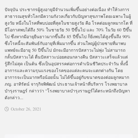
ปัจจุบัน ประชากรผู้สูงอายุมีจำนวนเพิ่มขึ้นอย่างต่อเนื่อง ทำให้วงการ
สาธารณสุขทั่วโลกมีความกังวลเกี่ยวกับปัญหาสุขภาพโดยเฉพาะในผู้
สูงวัย หนึ่งในโรคที่พบบ่อยที่สุดในชายสูงวัย คือ โรคต่อมลูกหมากโต ที่
มีโอกาสพบได้ถึง 50% ในชายวัย 50 ปีขึ้นไป และ 70% ในวัย 60 ปีขึ้น
ไป ซึ่งหากมีอายุยืนยาวมากขึ้นถึง 85 ปีขึ้นไป ก็ยิ่งพบได้สูงขึ้นถึง 90%
ซึ่งโรคนี้จะสัมพันธ์กับอายุที่เพิ่มมากขึ้น ส่วนใหญ่ผู้ป่วยชายที่มาพบ
แพทย์จะมีอายุ 50 ปีขึ้นไป มักจะมีอาการปัสสาวะไม่พุ่ง ไม่สามารถ
กลั้นปัสสาวะได้ ตื่นปัสสาวะบ่อยตอนกลางคืน ปัสสาวะเสร็จแล้วแต่
รู้สึกไม่สุด เป็นต้น ซึ่งเป็นอุปสรรคต่อการดำเนินชีวิตประจำวัน ทั้งนี้
อาการและความรุนแรงของโรคของแต่ละคนจะแตกต่างกัน โดย
อาการจะเป็นมากหรือน้อยนั้น ไม่ได้ขึ้นอยู่กับขนาดของต่อมลูกหมาก
ภญ. อาทิรัตน์ จารุกิจพิพัฒน์ ประธานเจ้าหน้าที่บริหาร โรงพยาบาล
บำรุงราษฎร์ กล่าวว่า “โรงพยาบาลบำรุงราษฎร์ได้ตระหนักถึงปัญหา
ดังกล่าว...
October 26, 2021