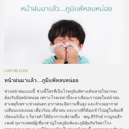
LIFE HEALTH
หน้าฝนมาแล้ว…ภูมิแพ้หลบหน่อย
ช่วงหน้าฝนแบบนี้ ช่วงนี้ใครที่เป็นโรคภูมิแพ้ทางเดินหายใจอาจจะ
ต้องรับมือหนักหน่อย เพราะโรคเหล่านี้จะมาเยือนเราบ่อยในหน้าฝน
สาเหตุก็เพราะช่วงฝนตก อากาศจะมีความชื้นสูง และถ้าเจออากาศ
เปลี่ยนแปลงบ่อย เดี๋ยวร้อน เดี๋ยวฝน และบางทีก็ต้องเข้าไปอยู่ในห้องที่
เปิดแอร์เย็น ๆ ก็อาจทำให้มีอาการแพ้ง่ายขึ้น พญ.สิริรักษ์ กาญจนธีร
ะพงค์ กุมารแพทย์ผู้เชี่ยวชาญโรคภูมิแพ้และภูมิคุ้มกันวิทยาโรง