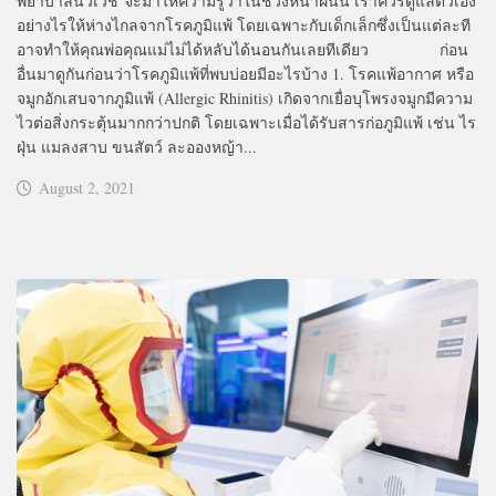
พยาบาลนวเวช จะมาให้ความรู้ว่าในช่วงหน้าฝนนี้ เราควรดูแลตัวเอง
อย่างไรให้ห่างไกลจากโรคภูมิแพ้ โดยเฉพาะกับเด็กเล็กซึ่งเป็นแต่ละที
อาจทำให้คุณพ่อคุณแม่ไม่ได้หลับได้นอนกันเลยทีเดียว ก่อน
อื่นมาดูกันก่อนว่าโรคภูมิแพ้ที่พบบ่อยมีอะไรบ้าง 1. โรคแพ้อากาศ หรือ
จมูกอักเสบจากภูมิแพ้ (Allergic Rhinitis) เกิดจากเยื่อบุโพรงจมูกมีความ
ไวต่อสิ่งกระตุ้นมากกว่าปกติ โดยเฉพาะเมื่อได้รับสารก่อภูมิแพ้ เช่น ไร
ฝุ่น แมลงสาบ ขนสัตว์ ละอองหญ้า...
August 2, 2021