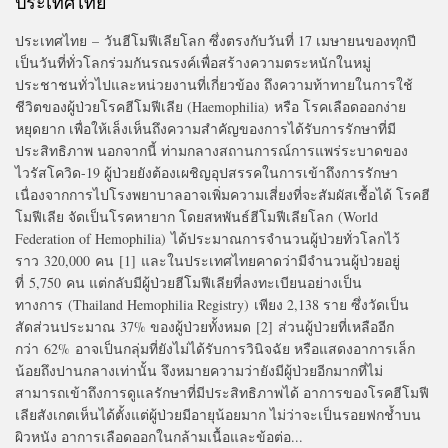
ประเทศไทย
ประเทศไทย – วันฮีโมฟีเลียโลก ซึ่งตรงกับวันที่ 17 เมษายนของทุกปี
เป็นวันที่ทั่วโลกร่วมกันรณรงค์เพื่อสร้างความตระหนักในหมู่
ประชาชนทั่วไปและหน่วยงานที่เกี่ยวข้อง ถึงความท้าทายในการใช้
ชีวิตของผู้ป่วยโรคฮีโมฟีเลีย (Haemophilia) หรือ โรคเลือดออกง่าย
หยุดยาก เพื่อให้เล็งเห็นถึงความสำคัญของการได้รับการรักษาที่มี
ประสิทธิภาพ นอกจากนี้ ท่ามกลางสถานการณ์การแพร่ระบาดของ
ไวรัสโควิด-19 ผู้ป่วยยังต้องเผชิญอุปสรรคในการเข้าถึงการรักษา
เนื่องจากการไปโรงพยาบาลอาจเพิ่มความเสี่ยงที่จะสัมผัสเชื้อได้ โรคฮี
โมฟีเลีย จัดเป็นโรคหายาก โดยสหพันธ์ฮีโมฟีเลียโลก (World
Federation of Hemophilia) ได้ประมาณการจำนวนผู้ป่วยทั่วโลกไว้
ราว 320,000 คน [1] และในประเทศไทยคาดว่ามีจำนวนผู้ป่วยอยู่
ที่ 5,750 คน แต่กลับมีผู้ป่วยฮีโมฟีเลียที่ลงทะเบียนอย่างเป็น
ทางการ (Thailand Hemophilia Registry) เพียง 2,138 ราย ซึ่งวัดเป็น
สัดส่วนประมาณ 37% ของผู้ป่วยทั้งหมด [2] ส่วนผู้ป่วยที่เหลืออีก
กว่า 62% อาจเป็นกลุ่มที่ยังไม่ได้รับการวินิจฉัย หรือแสดงอาการเล็ก
น้อยถึงปานกลางเท่านั้น จึงหมายความว่ายังมีผู้ป่วยอีกมากที่ไม่
สามารถเข้าถึงการดูแลรักษาที่มีประสิทธิภาพได้ อาการของโรคฮีโมฟี
เลียสังเกตเห็นได้ตั้งแต่ผู้ป่วยมีอายุน้อยมาก ไม่ว่าจะเป็นรอยฟกช้ำบน
ผิวหนัง อาการเลือดออกในกล้ามเนื้อและข้อต่อ...