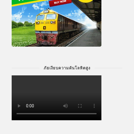
ภัยเงียบความดันโลหิตสูง