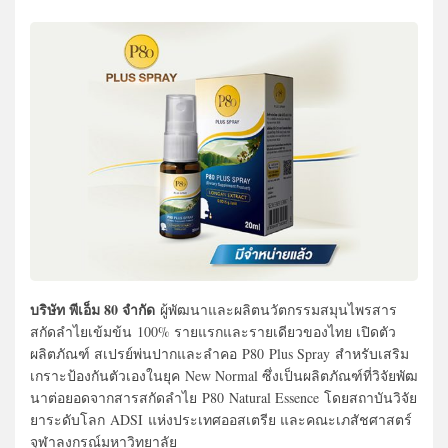
บริษัท พีเอ็ม 80 จำกัด
ผู้พัฒนาและผลิตนวัตกรรม
สมุนไพร
สาร
สกัดลำไยเข้มข้น
100%
รายแรกและรายเดียวของไทย เปิดตัว
ผลิตภัณฑ์
สเปรย์พ่นปากและลำคอ
P80
Plus Spray
สำหรับเสริม
เกราะป้องกันตั
วเองในยุค
New Normal
ซึ่งเป็นผลิตภัณฑ์ที่วิจัยพั
ฒ
นาต่อยอดจากสารสกัดลำไย
P80
Natural Essence
โดยสถาบันวิจัย
ยาระดับโลก
ADSI
แห่งประเทศออสเตรีย และคณะเภสัชศาสตร์
จุฬาลงกรณ์มหาวิทยาลัย