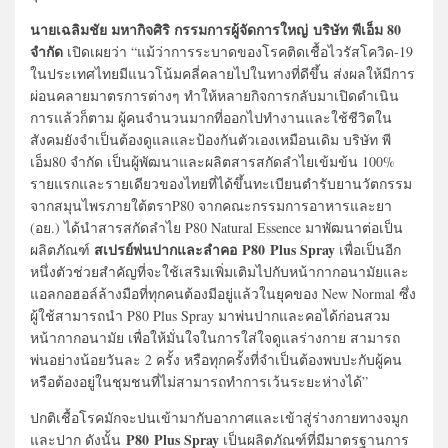
นายเฉลิมชัย มหากิจศิริ กรรมการผู้จัดการใหญ่
บริษัท พีเอ็ม 80
จำกัด
เปิดเผยว่า “แม้ว่าการระบาดของโรคติดเชื้อไวรัสโควิด-19
ในประเทศไทยมีแนวโน้มคลี่คลายไปในทางที่ดีขึ้น ส่งผลให้มีการ
ผ่อนคลายมาตรการต่างๆ ทำให้หลายกิจการกลับมาเปิดดำเนิน
การแล้วก็ตาม ผู้คนจำนวนมากที่ออกไปทำงานและใช้ชีวิตใน
สังคมยังจำเป็นต้องดูแลและป้องกันตัวเองเหมือนเดิม บริษัท พี
เอ็ม80 จำกัด เป็นผู้พัฒนาและผลิตสารสกัดลำไยเข้มข้น 100%
รายแรกและรายเดียวของไทยที่ได้ขึ้นทะเบียนตำรับยานวัตกรรม
จากสมุนไพรภายใต้ตราP80 จากคณะกรรมการอาหารและยา
(อย.) ได้นำสารสกัดลำไย P80 Natural Essence มาพัฒนาต่อเป็น
สเปรย์พ่นปากและลำคอ
P80 Plus Spray
ผลิตภัณฑ์
เพื่อเป็นอีก
หนึ่งตัวช่วยสำคัญที่จะใช้เสริมเพิ่มเติมไปกับหน้ากากอนามัยและ
แอลกอฮอล์ล้างมือที่ทุกคนต้องมีอยู่แล้วในยุคของ New Normal ซึ่ง
ผู้ใช้สามารถนำ P80 Plus Spray มาพ่นปากและคอได้ก่อนสวม
หน้ากากอนามัย เพื่อให้มั่นใจในการใส่ใจดูแลร่างกาย สามารถ
พ่นอย่างน้อยวันละ 2 ครั้ง หรือทุกครั้งที่จำเป็นต้องพบปะกับผู้คน
หรือต้องอยู่ในชุมชนที่ไม่สามารถทำการเว้นระยะห่างได้”
ปกติเชื้อโรคมักจะปนเข้ามากับอากาศและเข้าสู่ร่างกายทางจมูก
P80 Plus Spray
และปาก ดังนั้น
เป็นผลิตภัณฑ์ที่มีมาตรฐานการ