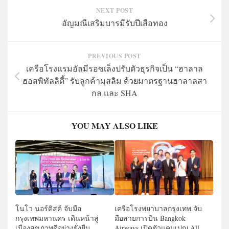
NEXT POST
อัญมณีเสริมบารมีรับปีเสือทอง
PREVIOUS POST
เครือโรงแรมอัลมีรอซเล็งปรับตัวธุรกิจเป็น “ฮาลาล
ฮอสพิทัลลิตี้” รับลูกค้ามุสลิม ด้วยมาตรฐานฮาลาลสา
กล และ SHA
YOU MAY ALSO LIKE
โนโว นอร์ดิสค์ จับมือ
เครือโรงพยาบาลกรุงเทพ จับ
กรุงเทพมหานคร เดินหน้าสู่
มือสายการบิน Bangkok
เมืองสุขภาพดีอย่างยั่งยืน
Airways เปิดตัวแคมเปญ All