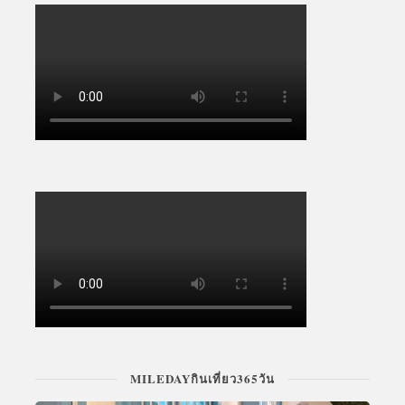
MILEDAYกินเที่ยว365วัน