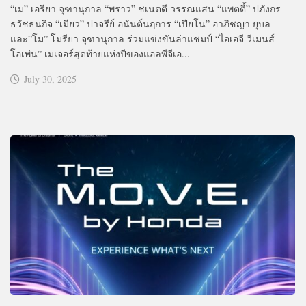
“เม” เอรียา จุฑานุกาล “พราว” ชเนตตี วรรณแสน “แพตตี้” ปภังกร
ธวัชธนกิจ “เมียว” ปาจรีย์ อนันต์นฤการ “เปียโน” อาภิชญา ยุบล
และ”โม” โมรียา จุฑานุกาล ร่วมแข่งขันล่าแชมป์ “ไอเอจี วีเมนส์
โอเพ่น” เมเจอร์สุดท้ายแห่งปีของแอลพีจีเอ...
July 30, 2025