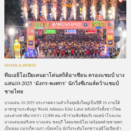
MOTER & SPORTS
ทีมเอธิโอเปียเคนยาโค่นสถิติอาเซียน ครองแชมป์ บาง
แสน10-2025 ‘มังกร-พงศกร’ นักวิ่งซีเกมส์คว้าแชมป์
ชายไทย
บางแสน 10-2025 ประกาศความสำเร็จสุดยิ่งใหญ่เป็นปีที่ 10 ภายใต้
มาตรฐานระดับสูง World Athletics Elite Label หลังนักวิ่งทั้งชาวไทย
และต่างชาติมากกว่า 12,000 คน เข้าร่วมชิงชัยบริเวณหน้าโรงแรม
บางแสนเฮอริเทจ บางแสน ชลบุรี โดยแชมป์โอเวอร์ออลฝ่ายชายตก
เป็นของ เบเรเก็ท เนกา เบ็ทเทโบ นักวิ่งระดับโลกชาวเอธิโอเปียเข้า