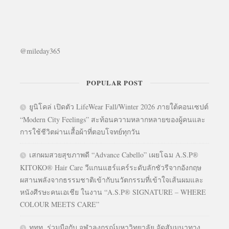
@mileday365
POPULAR POST
ยูนิโคล่ เปิดตัว LifeWear Fall/Winter 2026 ภายใต้คอนเซปต์
“Modern City Feelings” สะท้อนความหลากหลายของผู้คนและ
การใช้ชีวิตผ่านเสื้อผ้าที่ตอบโจทย์ทุกวัน
เสกผมสวยสุขภาพดี “Advance Cabello” เผยโฉม A.S.P®
KITOKO® Hair Care วีแกนแฮร์แคร์ระดับลักชัวรีจากอังกฤษ
ผสานพลังจากธรรมชาติเข้ากับนวัตกรรมที่เข้าใจเส้นผมและ
หนังศีรษะคนเอเชีย ในงาน “A.S.P® SIGNATURE – WHERE
COLOUR MEETS CARE”
ททท. ร่วมมือกับ จุฬาลงกรณ์มหาวิทยาลัย จัดสัมมนาทาง