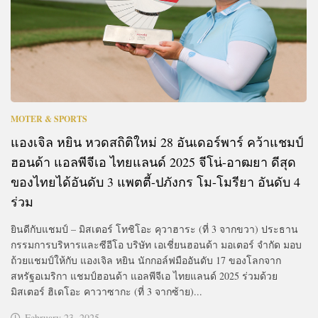
MOTER & SPORTS
แองเจิล หยิน หวดสถิติใหม่ 28 อันเดอร์พาร์ คว้าแชมป์
ฮอนด้า แอลพีจีเอ ไทยแลนด์ 2025 จีโน่-อาฒยา ดีสุด
ของไทยได้อันดับ 3 แพตตี้-ปภังกร โม-โมรียา อันดับ 4
ร่วม
ยินดีกับแชมป์ – มิสเตอร์ โทชิโอะ คุวาฮาระ (ที่ 3 จากขวา) ประธาน
กรรมการบริหารและซีอีโอ บริษัท เอเชี่ยนฮอนด้า มอเตอร์ จำกัด มอบ
ถ้วยแชมป์ให้กับ แองเจิล หยิน นักกอล์ฟมืออันดับ 17 ของโลกจาก
สหรัฐอเมริกา แชมป์ฮอนด้า แอลพีจีเอ ไทยแลนด์ 2025 ร่วมด้วย
มิสเตอร์ ฮิเดโอะ คาวาซากะ (ที่ 3 จากซ้าย)...
February 23, 2025