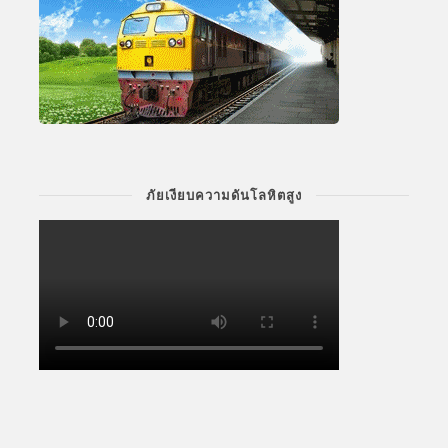
ภัยเงียบความดันโลหิตสูง