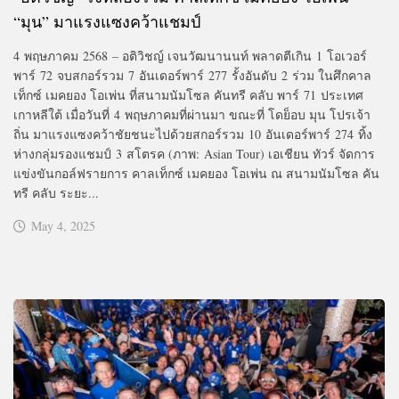
“มุน” มาแรงแซงคว้าแชมป์
4 พฤษภาคม 2568 – อติวิชญ์ เจนวัฒนานนท์ พลาดตีเกิน 1 โอเวอร์
พาร์ 72 จบสกอร์รวม 7 อันเดอร์พาร์ 277 รั้งอันดับ 2 ร่วม ในศึกคาล
เท็กซ์ เมคยอง โอเพ่น ที่สนามนัมโซล คันทรี คลับ พาร์ 71 ประเทศ
เกาหลีใต้ เมื่อวันที่ 4 พฤษภาคมที่ผ่านมา ขณะที่ โดย็อบ มุน โปรเจ้า
ถิ่น มาแรงแซงคว้าชัยชนะไปด้วยสกอร์รวม 10 อันเดอร์พาร์ 274 ทิ้ง
ห่างกลุ่มรองแชมป์ 3 สโตรค (ภาพ: Asian Tour) เอเชียน ทัวร์ จัดการ
แข่งขันกอล์ฟรายการ คาลเท็กซ์ เมคยอง โอเพ่น ณ สนามนัมโซล คัน
ทรี คลับ ระยะ...
May 4, 2025