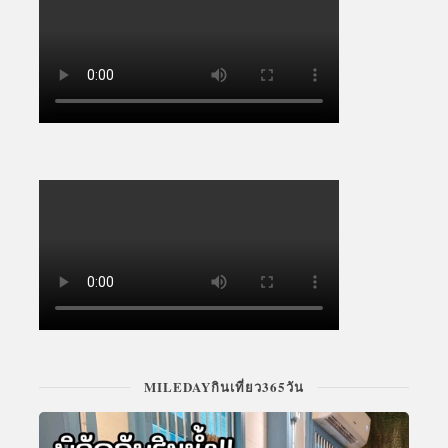
MILEDAYกินเที่ยว365วัน