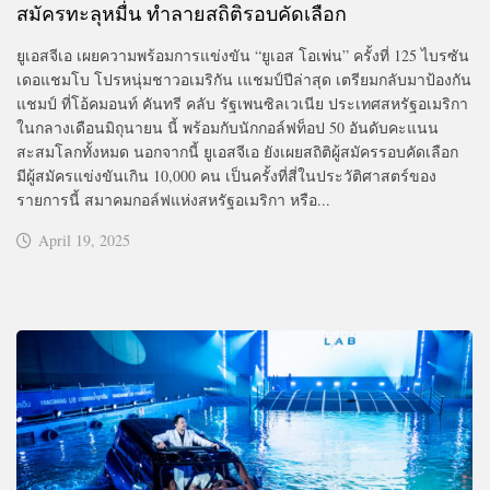
สมัครทะลุหมื่น ทำลายสถิติรอบคัดเลือก
ยูเอสจีเอ เผยความพร้อมการแข่งขัน “ยูเอส โอเพ่น” ครั้งที่ 125 ไบรซัน
เดอแชมโบ โปรหนุ่มชาวอเมริกัน เแชมป์ปีล่าสุด เตรียมกลับมาป้องกัน
แชมป์ ที่โอ้คมอนท์ คันทรี คลับ รัฐเพนซิลเวเนีย ประเทศสหรัฐอเมริกา
ในกลางเดือนมิถุนายน นี้ พร้อมกับนักกอล์ฟท็อป 50 อันดับคะแนน
สะสมโลกทั้งหมด นอกจากนี้ ยูเอสจีเอ ยังเผยสถิติผู้สมัครรอบคัดเลือก
มีผู้สมัครแข่งขันเกิน 10,000 คน เป็นครั้งที่สี่ในประวัติศาสตร์ของ
รายการนี้ สมาคมกอล์ฟแห่งสหรัฐอเมริกา หรือ...
April 19, 2025