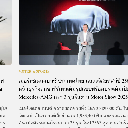
CTIVITIES
&
EVENT
DEAL
MOTER & SPORTS
์ฟ
เมอร์เซเดส-เบนซ์ ประเทศไทย แถลงวิสัยทัศน์ปี 25
อ
หน้าธุรกิจลักชัวรีรีเทลเต็มรูปแบบพร้อมประเดิมเปิ
Mercedes-AMG กว่า 3 รุ่นในงาน Motor Show 202
ยูโร
เมอร์เซเดส-เบนซ์ กวาดยอดขายทั่วโลก 2,389,000 คัน ใน
่ยม
โดยแบ่งเป็นรถยนต์นั่งจำนวน 1,983,400 คัน และรถแวน 
การ
คัน เปิดตัวรถยนต์รวมกว่า 25 รุ่น ในปี 2567 ชูความสำเร