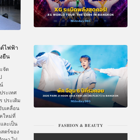
ต์ไฟฟ้า
งยืน
ะจัด
ป
น์
ในประเทศ
ร ประเดิม
ับเคลื่อน
คใหม่ที่
 และเป็น
FASHION & BEAUTY
ศาสตร์ของ
ศึกษา ไป