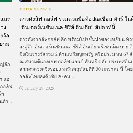
MOTER & SPORTS
’ และ
ดาวดังลิฟ กอล์ฟ ร่วมดวลมือท็อปเอเชียน ทัวร์ ในศ
ลวง
“อินเตอร์เนชั่นแนล ซีรีส์ อินเดีย” สัปดาห์นี้
งวัล
ดาวดังจากลิฟกอล์ฟ ลีก พร้อมโปรชั้นนำของเอเชียน ทัวร
สยาม
ลงสู้ศึก อินเตอร์เนชั่นแนล ซีรีส์ อินเดีย พรีเซนเต็ด บาย
ชิงเงินรางวัลรวม 2 ล้านเหรียญสหรัฐ หรือประมาณ 67 
ณ สนามดีแอลเอฟ กอล์ฟ แอนด์ คันทรี คลับ ประเทศอินเด
ญ่อีก
ฉากดวลวงสวิงรอบแรกวันพฤหัสบดีที่ 30 มกราคมนี้ โดย
อ
กอล์ฟไทยลงชิงชัย 20 คน...
้า แอ
กกอล์ฟ
January 29, 2025
์ฯ
ด้า...