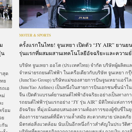
MOTER & SPORTS
รม
ครั้งแรกในไทย! จูนเหยา เปิดตัว “JY AIR” ยานยน
่น
รุ่นแรกที่ผสมผสานเทคโนโลยีอัจฉริยะและความยั่
บริษัท จูนเหยา ออโต (ประเทศไทย) จำกัด บริษัทผู้ผลิตแล
จำหน่ายรถยนต์ไฟฟ้า ในเครือเดียวกับบริษัท จูนเหยา กรุ๊
าสุด
(JuneYao Group) บริษัทแม่ของสายการบินจูนเหยาแอร์ไล
ไทย
(JuneYao Airlines) เป็นหนึ่งในสายการบินเอกชนชั้นนำ
วรถเอ
จีน เปิดตัวแบรนด์ยานยนต์ไฟฟ้าอัจฉริยะอย่างเป็นทางกา
หม่
รถยนต์ไฟฟ้ารุ่นแรกอย่าง “JY รุ่น AIR” มิติใหม่แห่งการข
ละ
อัจฉริยะ ที่มุ่งเน้นตอบสนองความต้องการของผู้ขับขี่ในยุ
พร้อม
ต้องการยานยนต์ที่มีความล้ำสมัย สะดวกสบาย ปลอดภัย
วย
มิตรต่อสิ่งแวดล้อม นับเป็นอีกหนึ่งก้าวสำคัญในประวัติ
ะกัน
บริษัทที่ขยายธุรกิจจากการคมนาคมขนส่ง การเงิน การ