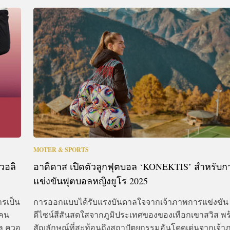
MOTER & SPORTS
วอลิ
อาดิดาส เปิดตัวลูกฟุตบอล ‘KONEKTIS’ สำหรับก
แข่งขันฟุตบอลหญิงยูโร 2025
รเป็น
การออกแบบได้รับแรงบันดาลใจจากเจ้าภาพการแข่งขัน 
แคน
ดีไซน์สีสันสดใสจากภูมิประเทศของของเทือกเขาสวิส พร
นล ควอ
สัญลักษณ์ที่สะท้อนถึงสถาปัตยกรรมอันโดดเด่นจากเจ้าภ