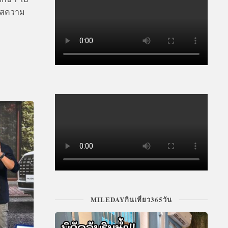
แสความ
MILEDAYกินเที่ยว365วัน