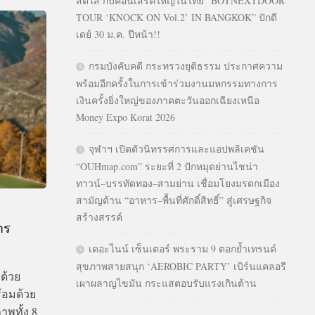
สดใส กับคอนเสิร์ตใหญ่ในไทย “BOYNEXTDOOR
TOUR ‘KNOCK ON Vol.2’ IN BANGKOK” ปักดี
เดย์ 30 ม.ค. ปีหน้า!!
กรมบังคับคดี กระทรวงยุติธรรม ประกาศความ
พร้อมอีกครั้งในการเข้าร่วมงานมหกรรมทางการ
เงินครั้งยิ่งใหญ่ของภาคตะวันออกเฉียงเหนือ
Money Expo Korat 2026
จุฬาฯ เปิดตัวนิทรรศการและแอปพลิเคชัน
“OUHmap.com” ระยะที่ 2 ปักหมุดย่านไชน่า
ทาวน์–บรรทัดทอง–สามย่าน เชื่อมโยงมรดกเมือง
สามัญด้าน “อาหาร–พื้นที่ศักดิ์สิทธิ์” สู่เศรษฐกิจ
สร้างสรรค์
าร
เดอะไนน์ เซ็นเตอร์ พระราม 9 ตอกย้ำเทรนด์
สุขภาพสายสนุก ‘AEROBIC PARTY’ เบิร์นแคลอรี
ด้วย
เผาผลาญไขมัน กระแสตอบรับแรงเกินต้าน
้อมด้วย
าพทั้ง 8