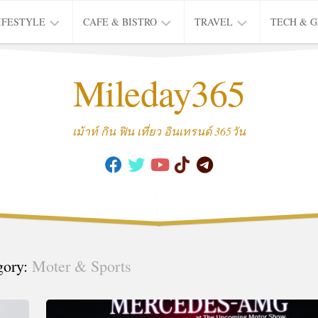
IFESTYLE
CAFE & BISTRO
TRAVEL
TECH & 
IFE
BISTRO
TIEW
Mileday365
HEALTH
THAI
CAFE
HOTEL
INTER
REVIEW
TRIP
เม้าท์ กิน ฟิน เที่ยว อินเทรนด์ 365วัน
MUSIC
&
ARTS
CULTURE
FASHION
&
BEAUTY
gory:
Moter & Sports
MOVIE
&
SERIES