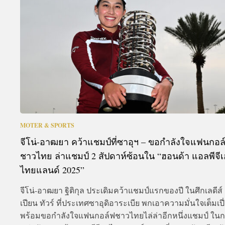
A
MOTER & SPORTS
จีโน่-อาฒยา คว้าแชมป์ที่ซาอุฯ – ขอกำลังใจแฟนกอล
ชาวไทย ล่าแชมป์ 2 สัปดาห์ซ้อนใน “ฮอนด้า แอลพีจีเ
ไทยแลนด์ 2025”
จีโน่-อาฒยา ฐิติกุล ประเดิมคว้าแชมป์แรกของปี ในศึกเลดีส์ 
เปียน ทัวร์ ที่ประเทศซาอุดิอาระเบีย พกเอาความมั่นใจเต็มเปี
พร้อมขอกำลังใจแฟนกอล์ฟชาวไทยไล่ล่าอีกหนึ่งแชมป์ ใน