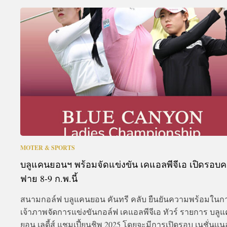
MOTER & SPORTS
บลูแคนยอนฯ พร้อมจัดแข่งขัน เคแอลพีจีเอ เปิดรอบค
ฟาย 8-9 ก.พ.นี้
สนามกอล์ฟ บลูแคนยอน คันทรี คลับ ยืนยันความพร้อมในกา
เจ้าภาพจัดการแข่งขันกอล์ฟ เคแอลพีจีเอ ทัวร์ รายการ บลู
ยอน เลดี้ส์ แชมเปี้ยนชิพ 2025 โดยจะมีการเปิดรอบ เนชั่นเเ