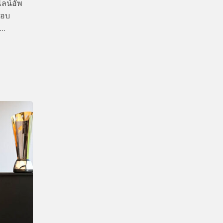
ไลน์อัพ
กอบ
..