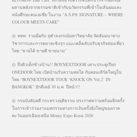
ผสานพลังจากธรรมชาติเข้ากับนวัตกรรมที่เข้าใจเส้นผมและ
หนังศีรษะคนเอเชีย ในงาน “A.S.P® SIGNATURE – WHERE
COLOUR MEETS CARE”
ททท. ร่วมมือกับ จุฬาลงกรณ์มหาวิทยาลัย จัดสัมมนาทาง
วิชาการและการตลาดเชิงรุก แนะเคล็ดลับปรับธุรกิจท่องเที่ยว
ไทย “ขายได้ ขายดี ขายนาน”
ถึงคิวเด็กข้างบ้าน!! BOYNEXTDOOR เคาะประตูเรียก
ONEDOOR ไทย เปิดบ้านรับความสดใส กับคอนเสิร์ตใหญ่ใน
ไทย “BOYNEXTDOOR TOUR ‘KNOCK ON Vol.2’ IN
BANGKOK” ปักดีเดย์ 30 ม.ค. ปีหน้า!!
กรมบังคับคดี กระทรวงยุติธรรม ประกาศความพร้อมอีกครั้ง
ในการเข้าร่วมงานมหกรรมทางการเงินครั้งยิ่งใหญ่ของภาค
ตะวันออกเฉียงเหนือ Money Expo Korat 2026