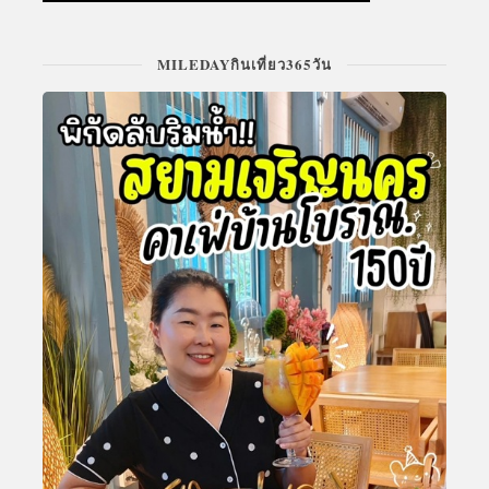
MILEDAYกินเที่ยว365วัน