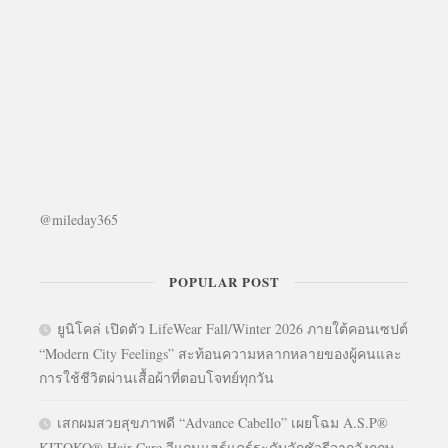
@mileday365
POPULAR POST
ยูนิโคล่ เปิดตัว LifeWear Fall/Winter 2026 ภายใต้คอนเซปต์
“Modern City Feelings” สะท้อนความหลากหลายของผู้คนและ
การใช้ชีวิตผ่านเสื้อผ้าที่ตอบโจทย์ทุกวัน
เสกผมสวยสุขภาพดี “Advance Cabello” เผยโฉม A.S.P®
KITOKO® Hair Care วีแกนแฮร์แคร์ระดับลักชัวรีจากอังกฤษ