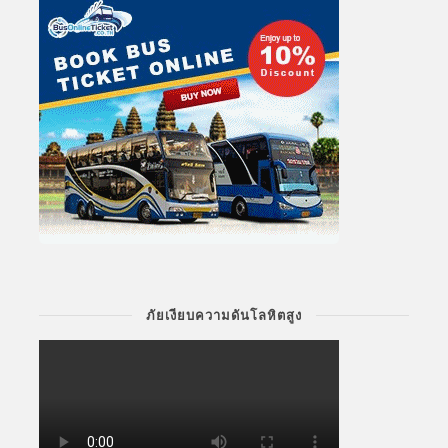
ภัยเงียบความดันโลหิตสูง