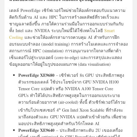
เดลล์ PowerEdge เซิร์ฟเวอร์ใหม่ช่วยให้องค์กรตอบรับแนวความ
คิดริเริ่มด้าน AI และ HPC ในการสร้างผลลัพธ์ที่รวดเร็วและ
ชาญฉลาดยิ่งขึ้น ภายใต้ความร่วมมือในการออกแบบร่วมกันกับ
ทั้ง Intel และ NVIDIA ระบบใหม่นี้ได้ใช้เทคโนโลยี
Smart
Cooling
และช่วยให้องค์กรสามารถควบคุม AI สำหรับการฝึก
อบรมแบบจำลอง (model training) การสร้างโมเดลและการจำลอง
สถานการณ์ HPC (simulation) การอนุมานจากใจกลางที่ดาต้า
เซ็นเตอร์ไปสู่ระบบเอดจ์ (core-to-edge) และการสรุปและแสดง
ข้อมูลออกมาให้อยู่ในรูปของแผนภาพ (data visualisation)
PowerEdge XE9680
– เซิร์ฟเวอร์ 8x GPU ประสิทธิภาพสูง
ตัวแรกของเดลล์ ใช้ประโยชน์จาก GPU NVIDIA H100
Tensor Core แปดตัว หรือ NVIDIA A100 Tensor Core
GPUs ทำให้ได้ประสิทธิภาพสูงสุดในการออกแบบระบาย
ความร้อนด้วยอากาศ (air-cooled) ทั้งนี้ ตัวเซิร์ฟเวอร์ได้รวม
เข้ากับโปรเซสเซอร์ 4
Gen Intel Xeon Scalable ที่กำลังจะ
th
มาถึงสองตัวและ GPU NVIDIA แปดตัวเข้าด้วยกัน เพื่อช่วย
มอบประสิทธิภาพสูงสุดสำหรับเวิร์กโหลด AI
PowerEdge XE9640
– ประสิทธิภาพระดับ 2U เของเครื่อง
เน็กซ์-เจนที่ optimised 4x GPU PowerEdge เซิร์ฟเวอร์ได้