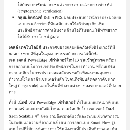
ให้กับระบบซัพพลายเชนด้วยการตรวจสอบการเข้ารหัส
(cryptographic verification)
กลุ่มผลิตภัณฑ์ Dell APEX
มอบประสบการณ์การประมวลผล
แบบ as-a-Service ที่ทันสมัย ช่วยให้บริษัทธุรกิจ เพิ่ม
ประสิทธิภาพการดำเนินงานด้านไอทีในขณะใช้ทรัพยากร
ให้ได้รับประโยชน์สูงสุด
เดลล์ เทคโนโลยีส์
ประกาศขยายกลุ่มผลิตภัณฑ์เซิร์ฟเวอร์ที่มี
เน็กซ์-
ยอดการขายดีที่สุดในอุตสาหกรรมด้วยการส่ง
เจน เดลล์ PowerEdge เซิร์ฟเวอร์ใหม่ 13 รุ่นเข้าสู่ตลาด
พร้อม
การออกแบบในการเร่งประสิทธิภาพในการทำงาน พร้อมเสริม
ความเสถียรในการประมวลผลอันทรงพลังเพื่อครอบคลุมการ
ทำงานทั้งในดาต้าเซนเตอร์หลัก ไปจนถึงพับบลิคคลาวด์ขนาด
ใหญ่ (large-scale) และในพื้นที่ทำงานต่างๆ ของระบบเอดจ์ที่ปลาย
ทาง
เน็กซ์-เจน PowerEdge เซิร์ฟเวอร์
ทั้งนี้
ทั้งในแบบแรคเมาท์ แบบ
Intel
ทาวเวอร์ และแบบมัลติ-โหนด มาพร้อมกับโปรเซสเซอร์
Xeon Scalable 4
Gen
th
รวมถึงซอฟต์แวร์และระบบเชิงวิศวกรรม
ในระดับแอดวานซ์จากเดลล์ เช่น การออกแบบ Smart Flow รูป
แบบใหม่ที่ให้การจัดการการใช้พลังงานที่มีประสิทธิภาพและคุ้ม