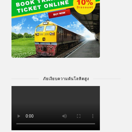
ภัยเงียบความดันโลหิตสูง