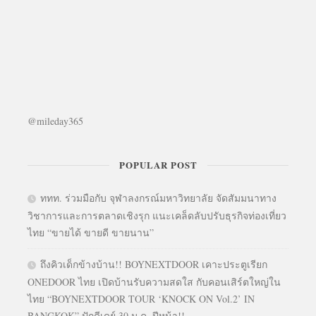
@mileday365
POPULAR POST
ททท. ร่วมมือกับ จุฬาลงกรณ์มหาวิทยาลัย จัดสัมมนาทาง
วิชาการและการตลาดเชิงรุก แนะเคล็ดลับปรับธุรกิจท่องเที่ยว
ไทย “ขายได้ ขายดี ขายนาน”
ถึงคิวเด็กข้างบ้าน!! BOYNEXTDOOR เคาะประตูเรียก
ONEDOOR ไทย เปิดบ้านรับความสดใส กับคอนเสิร์ตใหญ่ใน
ไทย “BOYNEXTDOOR TOUR ‘KNOCK ON Vol.2’ IN
BANGKOK” ปักดีเดย์ 30 ม.ค. ปีหน้า!!