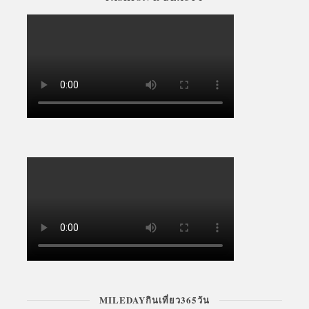
MILEDAYกินเที่ยว365วัน