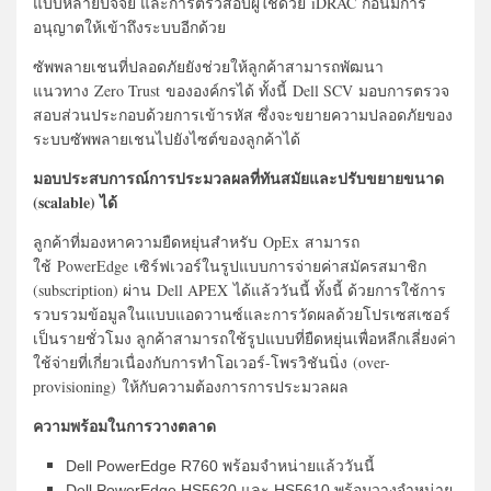
แบบหลายปัจจัย และการตรวสอบผู้ใช้ด้วย iDRAC ก่อนมีการ
อนุญาตให้เข้าถึงระบบอีกด้วย
ซัพพลายเชนที่ปลอดภัยยังช่วยให้ลูกค้าสามารถพัฒนา
แนวทาง Zero Trust ขององค์กรได้ ทั้งนี้ Dell SCV มอบการตรวจ
สอบส่วนประกอบด้วยการเข้ารหัส ซึ่งจะขยายความปลอดภัยของ
ระบบซัพพลายเชนไปยังไซต์ของลูกค้าได้
มอบประสบการณ์การประมวลผลที่ทันสมัยและปรับขยายขนาด
(scalable) ได้
ลูกค้าที่มองหาความยืดหยุ่นสำหรับ OpEx สามารถ
ใช้ PowerEdge เซิร์ฟเวอร์ในรูปแบบการจ่ายค่าสมัครสมาชิก
(subscription) ผ่าน Dell APEX ได้แล้ววันนี้ ทั้งนี้ ด้วยการใช้การ
รวบรวมข้อมูลในแบบแอดวานซ์และการวัดผลด้วยโปรเซสเซอร์
เป็นรายชั่วโมง ลูกค้าสามารถใช้รูปแบบที่ยืดหยุ่นเพื่อหลีกเลี่ยงค่า
ใช้จ่ายที่เกี่ยวเนื่องกับการทำโอเวอร์-โพรวิชันนิ่ง (over-
provisioning) ให้กับความต้องการการประมวลผล
ความพร้อมในการวางตลาด
Dell PowerEdge R760
พร้อมจำหน่ายแล้ววันนี้
Dell PowerEdge HS5620
และ
HS5610
พร้อมวางจำหน่าย