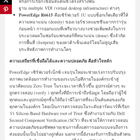
หรือการเรียกใช้อินสแตนซ์โครงสร้างพื้น
ฐาน multiple VDI (virtual desktop infrastructure) ต่างๆ
PowerEdge R6615
คือเซิร์ฟเวอร์ 1U แบบซ็อกเก็ตเดียวที่ให้
ความหนาแน่น (density) ของเวอร์ชวลแมชชีนมากกว่ารุ่น
ก่อนหน้า การออกแบบที่เพรียวบางบางช่วยเพิ่มพลังในการ
ประมวลผลในฟอร์มแฟกเตอร์ที่หนาแน่น (dense) ซึ่งจำกัด
การพื้นที่ (footprint) ของดาต้าเซ็นเตอร์โดยไม่สูญเสีย
ประสิทธิภาพการทำงานใดๆ
ความเสถียรที่เชื่อถือได้และความปลอดภัย คือหัวใจหลัก
PowerEdge เซิร์ฟเวอร์เน็กซ์-เจนรุ่นใหม่จะช่วยเร่งการปรับปรุง
สภาพแวดล้อมการทำงานของระบบไอทีภายในองค์กรเข้าสู่
แนวคิดแบบ Zero Trust ในระยะเวลาที่เร็วขึ้น อุปกรณ์ต่างๆ จะ
ถูกตรวจสอบ (verify ) ทุกครั้งที่มีการเข้าถึงข้อมูล โดยถือว่าผู้ใช้
ทุกคนและอุปกรณ์ทุกชิ้นให้ถือว่ามีโอกาสที่จะเป็นต้นตอของภัย
คุกคามในองค์กร โดยเป็นการตรวจสอบในระดับฮาร์ดแวร์ที่เรียก
ว่า Silicon-Based Hardware root of Trust ซึ่งทำงานร่วมกับ Dell
Secured Component Verification (SCV) ที่จะช่วยให้การตรวจสอบ
ความปลอดภัยของซัพพลายเชนการตั้งแต่การออกแบบจนถึงการ
ส่งมอบนั้นเป็นไปอย่างถูกต้อง นอกจากนี้ยังรองรับการยืนยันตัวตน