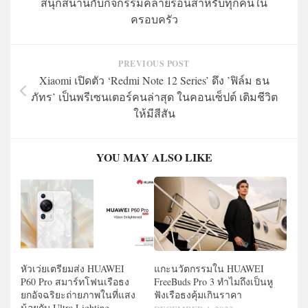
สนุกสนานกับกิจกรรมคลายร้อนสำหรับทุกคนใน
ครอบครัว
PREVIOUS POST
Xiaomi เปิดตัว ‘Redmi Note 12 Series’ ดึง ’ฟิล์ม ธน
ภัทร’ เป็นพรีเซนเตอร์คนล่าสุด ในคอนเซ็ปต์ เติมชีวิต
ให้มีสีสัน
YOU MAY ALSO LIKE
แกะนวัตกรรมใน HUAWEI
หัวเว่ยเตรียมส่ง HUAWEI
FreeBuds Pro 3 ทำไมถึงเป็นหู
P60 Pro สมาร์ทโฟนเรือธง
ฟังเรือธงคุ้มเกินราคา
ยกอัจฉริยะถ่ายภาพในที่แสง
น้อยกับ Ultra Lighting