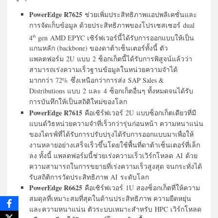
PowerEdge R7625
ช่วยเพิ่มประสิทธิภาพแอปพลิเคชั่นและ
การจัดเก็บข้อมูล ด้วยประสิทธิภาพของโปรเซสเซอร์ dual
4
gen AMD EPYC เซิร์ฟเวอร์นี้ได้รับการออกแบบให้เป็น
th
แกนหลัก (backbone) ของดาต้าเซ็นเตอร์ทั้งนี้ ตัว
แพลตฟอร์ม 2U แบบ 2 ซ็อกเก็ตนี้ได้รับการพิสูจน์แล้วว่า
สามารถเร่งความเร็วฐานข้อมูลในหน่วยความจำได้
มากกว่า 72% ซึ่งเหนือกว่าการส่ง SAP Sales &
Distributions แบบ 2 และ 4 ซ็อกเก็ตอื่นๆ ทั้งหมดจนได้รับ
การบันทึกให้เป็นสถิติใหม่ของโลก
PowerEdge R7615
คือเซิร์ฟเวอร์ 2U แบบซ็อกเก็ตเดียวที่มี
แบนด์วิธหน่วยความจำที่เร็วกว่ารุ่นก่อนหน้า ความหนาแน่น
ของไดรฟ์ที่ได้รับการปรับปรุงได้รับการออกแบบมาเพื่อให้
งานหลายอย่างเสร็จเร็วขึ้นโดยใช้พื้นที่ดาต้าเซ็นเตอร์ที่เล็ก
ลง ทั้งนี้ แพลตฟอร์มนี้ช่วยเร่งความเร็วเวิร์กโหลด AI ด้วย
ความสามารถในการขยายที่เร่งความเร็วสูงสุด จนกระทั่งได้
รับสถิติการวัดประสิทธิภาพ AI ระดับโลก
PowerEdge R6625
คือเซิร์ฟเวอร์ 1U สองซ็อกเก็ตที่ให้ความ
สมดุลที่เหมาะสมที่สุดในด้านประสิทธิภาพ ความยืดหยุ่น
และความหนาแน่น ตัวระบบเหมาะสำหรับ HPC เวิร์กโหลด