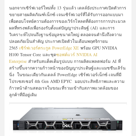
นอกจากเซิร์ฟเวอร์ใหม่ทั้ง 13 รุ่นแล้ว เดลล์ยังประกาศเปิดตัวการ
ขยายสายผลิตภัณฑ์เน็กซ์-เจนเซิร์ฟเวอร์ที่ได้รับการออกแบบมา
เพื่อตอบโจทย์ความต้องการของเวิร์กโหลดที่ต้องการการประมวล
ผลที่ทรงพลังเพื่อรองรับตั้งแต่ปัญญาประดิษฐ์ (AI) และการ
วิเคราะห์ไปจนถึงฐานข้อมูลขนาดใหญ่ ตลอดจนคำนึงถึงความ
ปลอดภัยเป็นสำคัญ ประกาศเปิดตัวในเดือนพฤศจิกายน
2565
เซิร์ฟเวอร์ตระกูล PowerEdge XE
พร้อม GPU NVIDIA
H100 Tensor Core และชุด
ซอฟต์แวร์ NVIDIA AI
Enterprise
สำหรับสแต็คเต็มรูปแบบ การผลิตแพลตฟอร์ม AI ที่
สร้างขึ้นจากความก้าวหน้าของปัญญาประดิษฐ์และแมชชีนเลิร์น
นิ่ง ในขณะเดียวกันเดลล์ PowerEdge เซิร์ฟเวอร์เน็กซ์-เจนที่มี
โปรเซสเซอร์ 4th Gen AMD EPYC มอบประสิทธิภาพและความ
ก้าวหน้าด้านสตอเรจในขณะที่รวมเข้ากับสภาพแวดล้อมของ
ลูกค้าที่มีอยู่เดิม