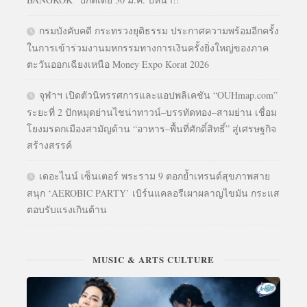
กรมบังคับคดี กระทรวงยุติธรรม ประกาศความพร้อมอีกครั้ง
ในการเข้าร่วมงานมหกรรมทางการเงินครั้งยิ่งใหญ่ของภาค
ตะวันออกเฉียงเหนือ Money Expo Korat 2026
จุฬาฯ เปิดตัวนิทรรศการและแอปพลิเคชัน “OUHmap.com”
ระยะที่ 2 ปักหมุดย่านไชน่าทาวน์–บรรทัดทอง–สามย่าน เชื่อม
โยงมรดกเมืองสามัญด้าน “อาหาร–พื้นที่ศักดิ์สิทธิ์” สู่เศรษฐกิจ
สร้างสรรค์
เดอะไนน์ เซ็นเตอร์ พระราม 9 ตอกย้ำเทรนด์สุขภาพสาย
สนุก ‘AEROBIC PARTY’ เบิร์นแคลอรีเผาผลาญไขมัน กระแส
ตอบรับแรงเกินต้าน
MUSIC & ARTS CULTURE