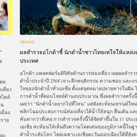
TRAVEL
”
ผลสำรวจอโกด้าชี้ นักดำน้ำชาวไทยเทใจให้แหล่ง
ม
ประเทศ
อโกด้า แพลตฟอร์มดิจิทัลด้านการท่องเที่ยว เผยผลสำรว
ดำน้ำประจำปี 2568 เจาะลึกพฤติกรรม ความชอบ และแ
โดย
ใจของนักดำน้ำทั่วเอเชีย ตั้งแต่จุดหมายปลายทางในฝัน 
เที่ยว
การดำน้ำที่ตอบโจทย์ด้านงบประมาณ ซึ่งผลสำรวจครั้งนี้
สไตล์
เผยว่า “นักดำน้ำอยากไปที่ไหน” แต่ยังสะท้อนเทรนด์ใหม่ 
ใน
พลิกโฉมประสบการณ์ท่องเที่ยวใต้น้ำให้สนุก ตื่นเต้น แล
เมือง
ค้นหากว่าที่เคย การสำรวจครั้งนี้ได้จัดทำขึ้นใน 11 ประเ
างราย
เอเชีย สะท้อนให้เห็นถึงความโดดเด่นของภูมิภาคนี้ในฐ
ดำน้ำระดับโลก โดยเฉพาะเอเชียตะวันออกเฉียงใต้ที่ยังค
และ