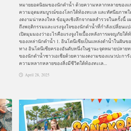
หมายยอดนิยมของนักดำน้ำ ด้วยความหลากหลายของแห
ความอุดมสมบูรณ์ของโลกใต้ท้องทะเล และทัศนียภาพใต้น
งดงามน่าหลงใหล ข้อมูลเชิงลึกจากผลสำรวจในครั้งนี้ เผ
ถึงพฤติกรรมและแรงจูงใจของนักดำน้ำที่กำลังเปลี่ยนแป
เปิดมุมมองว่าอะไรคือแรงจูงใจเบื้องหลังการผจญภัยใต้
ของเหล่านักดำน้ำ 1. อินโดนีเซียเป็นแหล่งดำน้ำในฝันขอ
ทาง อินโดนีเซียครองอันดับหนึ่งในฐานะจุดหมายปลายท
ของนักดำน้ำชาวเอเชียด้วยความงดงามของแนวปะการั
ความหลากหลายของสิ่งมีชีวิตใต้ท้องทะเล...
April 28, 2025