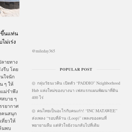
ขึ้นแท่น
ม่เร่ง
@mileday365
ยปลายทาง
่งรีบ โดย
POPULAR POST
ในใจนัก
กลุ่มวัธนเวคิน เปิดตัว “PADDIO” Neighborhood
น ๆ ให้
Hub แห่งใหม่ของบางนา เฟสแรกแผนพัฒนาที่ดิน
แม่รำพึง
400 ไร่
าศสบาย ๆ
บบรรยากาศ
คนไทยเป็นอะไรกับคนเก่า! “INC MATAWEE”
างคนสนุก
ส่งเพลง “รอบที่ล้าน (Loop)” เพลงของคนที่
ที่ยวให้
พยายามลืม แต่หัวใจยังวนกลับไปที่เดิม
ค้นพบ