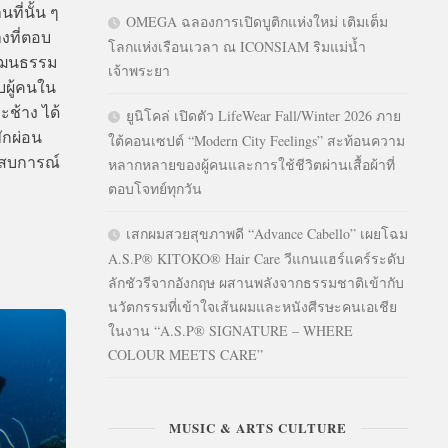
ที่นั้น ๆ
OMEGA ฉลองการเปิดบูติกแห่งใหม่ เติมเต็ม
งที่ตอบ
โลกแห่งเรือนเวลา ณ ICONSIAM ริมแม่น้ำ
วัฒนธรรม
เจ้าพระยา
บผู้คนใน
ะช้าง ได้
ยูนิโคล่ เปิดตัว LifeWear Fall/Winter 2026 ภาย
ักผ่อน
ใต้คอนเซปต์ “Modern City Feelings” สะท้อนความ
ะสบการณ์
หลากหลายของผู้คนและการใช้ชีวิตผ่านเสื้อผ้าที่
ตอบโจทย์ทุกวัน
เสกผมสวยสุขภาพดี “Advance Cabello” เผยโฉม
A.S.P® KITOKO® Hair Care วีแกนแฮร์แคร์ระดับ
ลักชัวรีจากอังกฤษ ผสานพลังจากธรรมชาติเข้ากับ
นวัตกรรมที่เข้าใจเส้นผมและหนังศีรษะคนเอเชีย
ในงาน “A.S.P® SIGNATURE – WHERE
COLOUR MEETS CARE”
MUSIC & ARTS CULTURE