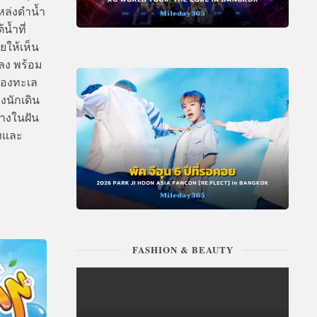
ล่งดำน้ำ
้ำที่
ยให้เห็น
ลง พร้อม
ท้องทะเล
งนักเดิน
างในฝัน
งและ
FASHION & BEAUTY