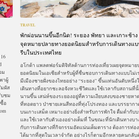
TRAVEL
พักผ่อนนานขึ้นอีกนิด! ระยอง พัทยา และเกาะช้าง 
จุดหมายปลายทางยอดนิยมสำหรับการเดินทางแบบไ
รีบในประเทศไทย
 16
d
อโกด้า แพลตฟอร์มดิจิทัลด้านการท่องเที่ยวเผยจุดหมา
รวม
ยอดนิยมในเอเชียสำหรับผู้ที่ชื่นชอบการเดินทางแบบไม่เร
าผู้
มีเมืองชายฝั่งของไทยอย่าง “ระยอง” ขึ้นแท่นอันดับหนึ่ง
มผัส
เดินทางที่อยากชะลอจังหวะชีวิตและใช้เวลากับสถานที่นั้
รับชม
นานขึ้น เสน่ห์ของระยองอยู่ที่ความเงียบสงบของชายหาด
ื้อ
ที่ทอดยาว ป่าชายเลนสีทองที่ทุ่งโปรงทอง และบรรยาก
com
บนเกาะเสม็ด เหมาะอย่างยิ่งสำหรับการพักใจ ดื่มด่ำกั
และใช้เวลากับตัวเองอย่างเต็มที่ ในขณะที่นักเดินทางบ
กับการเดินทางที่กิจกรรมอัดแน่นเต็มตาราง ต้องการท่องเ
ได้มากที่สุดในเวลาจำกัด อย่างไรก็ตามอีกหลายคนกลับ