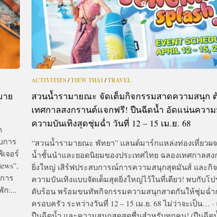
ACTIVITIES
/
TIEW THAI
/
TRAVEL
หมาย
สวนน้ำรามายณะ จัดเต็มกิจกรรมสาดความสนุก ต
เทศกาลสงกรานต์แจกฟรี! ปืนฉีดน้ำ อัดแน่นความม
ความบันเทิงสุดชุ่มฉ่ำ วันที่ 12 – 15 เม.ย. 68
ด
ับการ
“สวนน้ำรามายณะ พัทยา” แลนด์มาร์กแหล่งท่องเที่ยวผ
ีเจอร์
น้ำชั้นนำและยอดนิยมของประเทศไทย ฉลองเทศกาลสงก
iews”,
ยิ่งใหญ่ เสิร์ฟประสบการณ์การความสนุกสุดมันส์ และก
อกการ
ความบันเทิงแบบจัดเต็มสุดยิ่งใหญ่ไว้ในที่เดียว! พบกับโป
ก:...
ดับร้อน พร้อมขนทัพกิจกรรมความสนุกสาดกันให้ชุ่มฉ่ำกั
ครอบครัว ระหว่างวันที่ 12 – 15 เม.ย. 68 ไม่ว่าจะเป็น… ·
ปืนฉีดน้ำ และความสนุกสุดสดชื่นสำหรับทุกคน! (ปืนฉีดน