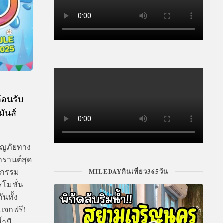
้อนรับ
ันส์
จญภัยทาง
รานต์สุด
ิจกรรม
MILEDAYกินเที่ยว365วัน
รโมชั่น
นทั้ง
 แจกฟรี!
้ำมี