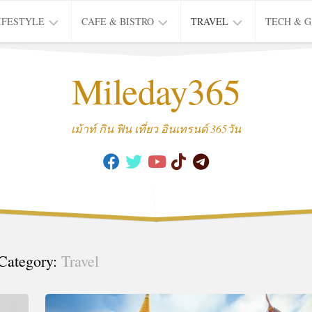
IFESTYLE
CAFE & BISTRO
TRAVEL
TECH & 
IFE
BISTRO
TIEW
Mileday365
HEALTH
THAI
CAFE
HOTEL
INTER
REVIEW
TRIP
เม้าท์ กิน ฟิน เที่ยว อินเทรนด์ 365วัน
MUSIC
&
ARTS
CULTURE
FASHION
&
BEAUTY
Category:
Travel
MOVIE
&
SERIES