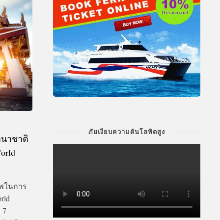
ภัยเงียบความดันโลหิตสูง
านาชาติ
World
ภาพในการ
rld
 7