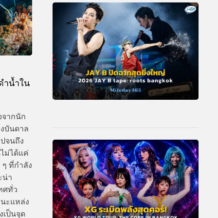
ดำน้ำใน
จจากนัก
รงบันดาล
ไปจนถึง
ไม่ได้แค่
ๆ ที่กำลัง
ะน่า
ทศทั่ว
านะแหล่ง
งเป็นจุด