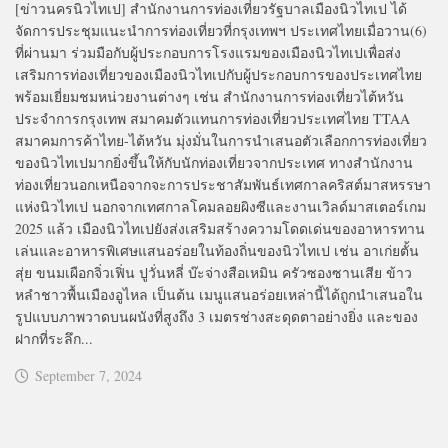
[ข่าวนครนิวไทเป] สำนักงานการท่องเที่ยวรัฐบาลเมืองนิวไทเป ได้
จัดการประชุมแนะนำการท่องเที่ยวที่กรุงเทพฯ ประเทศไทยเมื่อวาน(6)
ที่ผ่านมา ร่วมมือกับผู้ประกอบการโรงแรมของเมืองนิวไทเปเพื่อส่ง
เสริมการท่องเที่ยวของเมืองนิวไทเปกับผู้ประกอบการของประเทศไทย
พร้อมเยี่ยมชมหน่วยงานต่างๆ เช่น สำนักงานการท่องเที่ยวไต้หวัน
ประจำการกรุงเทพ สมาคมตัวแทนการท่องเที่ยวประเทศไทย TTAA
สมาคมการค้าไทย-ไต้หวัน มุ่งมั่นในการนำเสนอตัวเลือกการท่องเที่ยว
ของนิวไทเปมากยิ่งขึ้นให้กับนักท่องเที่ยวจากประเทศ ทางสำนักงาน
ท่องเที่ยวนอกเหนือจากจะการประชาสัมพันธ์เทศกาลคริสต์มาสหรรษา
แห่งนิวไทเป นอกจากเทศกาลโคมลอยผิงซีและงานเวิลด์มาสเตอร์เกม
2025 แล้ว เมืองนิวไทเปยังส่งเสริมสร้างความโดดเด่นของอาหารทาน
เล่นและอาหารพิเศษแสนอร่อยในท้องถิ่นของนิวไทเป เช่น อาเก่ยตั้น
สุ่ย ขนมเผือกจิ่วเฟิ่น ปูวั่นหลี่ บ๊ะจ่างสือเหมิน ครัวซองซานเสีย ข้าว
หลำชาวพื้นเมืองอูไหล เป็นต้น เมนูแสนอร่อยเหล่านี้ได้ถูกนำเสนอใน
รูปแบบภาพวาดบนผนังที่สูงถึง 3 เมตรช่างสะดุดตาอย่างยิ่ง และของ
ฝากที่ระลึก...
September 7, 2024