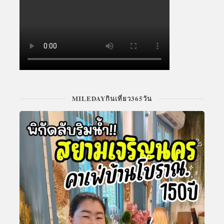
MILEDAYกินเที่ยว365วัน