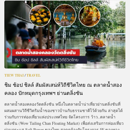
TIEW THAI
/
TRAVEL
ชิม ช้อป ชิลล์ สัมผัสเสน่ห์วิถีชีวิตไทย ณ ตลาดน้ำสอง
คลอง ปักหมุดกรุงเทพฯ ย่านตลิ่งชัน
ตลาดน้ำสองคลองวัดตลิ่งชัน หนึ่งในตลาดน้ำน่าเที่ยวย่านตลิ่งชันที่
ผสมผสานวิถีชีวิตริมน้ำของชาวบ้านกับธรรมชาติไว้ด้วยกัน ล่าสุดได้
ร่วมกับการท่องเที่ยวแห่งประเทศไทย จัดโครงการ ว้าว..ตลาดน้ำ
ตลิ่งชัน (Wow Tailing Chan Floating Market) เพื่อส่งเสริมการท่องเที่ยว
ผ่านกระแส Soft Power ของไทย สอดคล้องกับโครงการ 5F ของทาง