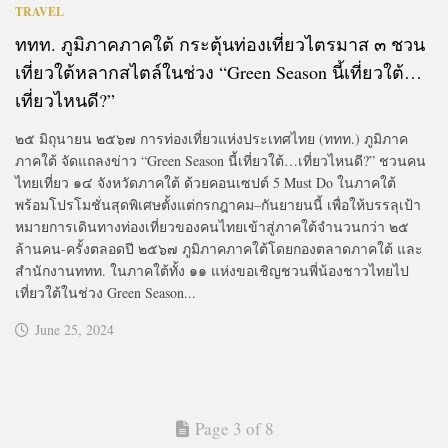
TRAVEL
ททท. ภูมิภาคภาคใต้ กระตุ้นท่องเที่ยวไตรมาส ๓ ชวน
เที่ยวใต้หลากสไตล์ในช่วง “Green Season นี้เที่ยวใต้…
เที่ยวไหนดี?”
๒๕ มิถุนายน ๒๕๖๗ การท่องเที่ยวแห่งประเทศไทย (ททท.) ภูมิภาค
ภาคใต้ จัดแถลงข่าว “Green Season นี้เที่ยวใต้…เที่ยวไหนดี?” ชวนคน
ไทยเที่ยว ๑๔ จังหวัดภาคใต้ ด้วยคอนเซปต์ 5 Must Do ในภาคใต้
พร้อมโปรโมชั่นสุดพิเศษตั้งแต่กรกฎาคม–กันยายนนี้ เพื่อให้บรรลุเป้า
หมายการเดินทางท่องเที่ยวของคนไทยเข้าสู่ภาคใต้จำนวนกว่า ๒๕
ล้านคน-ครั้งตลอดปี ๒๕๖๗ ภูมิภาคภาคใต้โดยกองตลาดภาคใต้ และ
สำนักงานททท. ในภาคใต้ทั้ง ๑๑ แห่งขอเชิญชวนพี่น้องชาวไทยไป
เที่ยวใต้ในช่วง Green Season...
June 25, 2024
Page 3 of 8