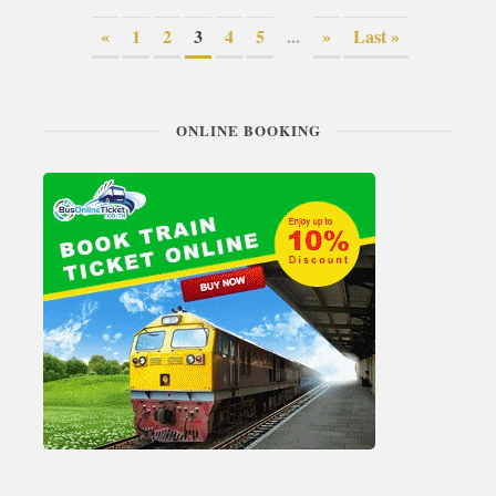
«
1
2
3
4
5
...
»
Last »
ONLINE BOOKING