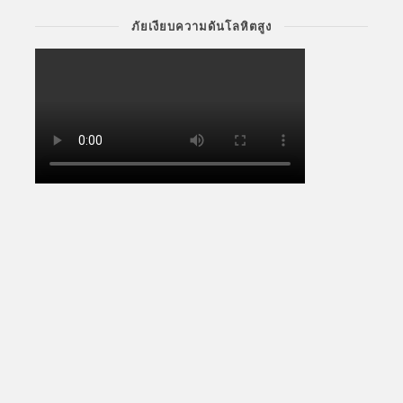
ภัยเงียบความดันโลหิตสูง