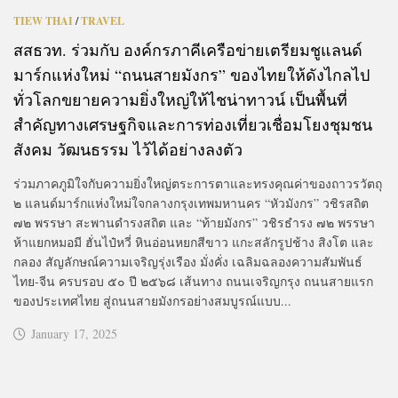
TIEW THAI
/
TRAVEL
สสธวท. ร่วมกับ องค์กรภาคีเครือข่ายเตรียมชูแลนด์
มาร์กแห่งใหม่ “ถนนสายมังกร” ของไทยให้ดังไกลไป
ทั่วโลกขยายความยิ่งใหญ่ให้ไชน่าทาวน์ เป็นพื้นที่
สำคัญทางเศรษฐกิจและการท่องเที่ยวเชื่อมโยงชุมชน
สังคม วัฒนธรรม ไว้ได้อย่างลงตัว
ร่วมภาคภูมิใจกับความยิ่งใหญ่ตระการตาและทรงคุณค่าของถาวรวัตถุ
๒ แลนด์มาร์กแห่งใหม่ใจกลางกรุงเทพมหานคร “หัวมังกร” วชิรสถิต
๗๒ พรรษา สะพานดำรงสถิต และ “ท้ายมังกร” วชิรธำรง ๗๒ พรรษา
ห้าแยกหมอมี ฮั่นไป๋หวี่ หินอ่อนหยกสีขาว แกะสลักรูปช้าง สิงโต และ
กลอง สัญลักษณ์ความเจริญรุ่งเรือง มั่งคั่ง เฉลิมฉลองความสัมพันธ์
ไทย-จีน ครบรอบ ๕๐ ปี ๒๕๖๘ เส้นทาง ถนนเจริญกรุง ถนนสายแรก
ของประเทศไทย สู่ถนนสายมังกรอย่างสมบูรณ์แบบ...
January 17, 2025