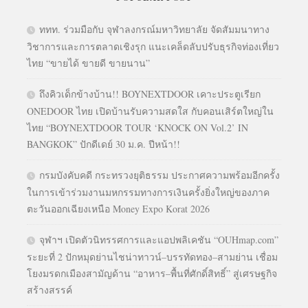
ททท. ร่วมมือกับ จุฬาลงกรณ์มหาวิทยาลัย จัดสัมมนาทาง
วิชาการและการตลาดเชิงรุก แนะเคล็ดลับปรับธุรกิจท่องเที่ยว
ไทย “ขายได้ ขายดี ขายนาน”
ถึงคิวเด็กข้างบ้าน!! BOYNEXTDOOR เคาะประตูเรียก
ONEDOOR ไทย เปิดบ้านรับความสดใส กับคอนเสิร์ตใหญ่ใน
ไทย “BOYNEXTDOOR TOUR ‘KNOCK ON Vol.2’ IN
BANGKOK” ปักดีเดย์ 30 ม.ค. ปีหน้า!!
กรมบังคับคดี กระทรวงยุติธรรม ประกาศความพร้อมอีกครั้ง
ในการเข้าร่วมงานมหกรรมทางการเงินครั้งยิ่งใหญ่ของภาค
ตะวันออกเฉียงเหนือ Money Expo Korat 2026
จุฬาฯ เปิดตัวนิทรรศการและแอปพลิเคชัน “OUHmap.com”
ระยะที่ 2 ปักหมุดย่านไชน่าทาวน์–บรรทัดทอง–สามย่าน เชื่อม
โยงมรดกเมืองสามัญด้าน “อาหาร–พื้นที่ศักดิ์สิทธิ์” สู่เศรษฐกิจ
สร้างสรรค์