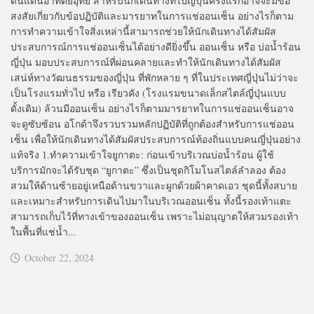
ดินแดนอาทิตย์อุทัย สำหรับนักเดินทางที่ไปญี่ปุ่นครั้งแรกอาจจะมีข้อ
สงสัยเกี่ยวกับข้อปฏิบัติและมารยาทในการแช่ออนเซ็น อย่างไรก็ตาม
การทำความเข้าใจสิ่งเหล่านี้สามารถช่วยให้นักเดินทางได้สัมผัส
ประสบการณ์การแช่ออนเซ็นได้อย่างดียิ่งขึ้น ออนเซ็น หรือ บ่อน้ำร้อน
ญี่ปุ่น มอบประสบการณ์ที่ผ่อนคลายและทำให้นักเดินทางได้สัมผัส
เสน่ห์ทางวัฒนธรรมของญี่ปุ่น ที่พักหลาย ๆ ที่ในประเทศญี่ปุ่นไม่ว่าจะ
เป็นโรงแรมทั่วไป หรือ เรียวคัง (โรงแรมขนาดเล็กสไตล์ญี่ปุ่นแบบ
ดั้งเดิม) ล้วนมีออนเซ็น อย่างไรก็ตามมารยาทในการแช่ออนเซ็นอาจ
จะดูซับซ้อน อโกด้าจึงรวบรวมหลักปฏิบัติที่ถูกต้องสำหรับการแช่ออน
เซ็น เพื่อให้นักเดินทางได้สัมผัสประสบการณ์ท้องถิ่นแบบคนญี่ปุ่นอย่าง
แท้จริง 1.ทำความเข้าใจยูกาตะ: ก่อนเข้าบริเวณบ่อน้ำร้อน ผู้ใช้
บริการมักจะได้รับชุด “ยูกาตะ” ซึ่งเป็นชุดกิโมโนสไตล์ลำลอง ต้อง
สวมให้ด้านซ้ายอยู่เหนือด้านขวาและผูกด้วยผ้าคาดเอว ชุดนี้ทั้งสบาย
และเหมาะสำหรับการเดินไปมาในบริเวณออนเซ็น ทั้งนี้รองเท้าแตะ
สามารถเก็บไว้ที่ทางเข้าของออนเซ็น เพราะไม่อนุญาตให้สวมรองเท้า
ในพื้นที่แช่น้ำ...
October 22, 2024