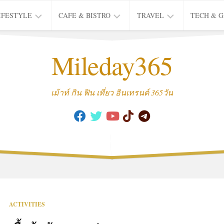
IFESTYLE
CAFE & BISTRO
TRAVEL
TECH & 
IFE
BISTRO
TIEW
Mileday365
HEALTH
THAI
CAFE
HOTEL
INTER
REVIEW
TRIP
เม้าท์ กิน ฟิน เที่ยว อินเทรนด์ 365วัน
MUSIC
&
ARTS
CULTURE
FASHION
&
BEAUTY
MOVIE
ACTIVITIES
&
SERIES