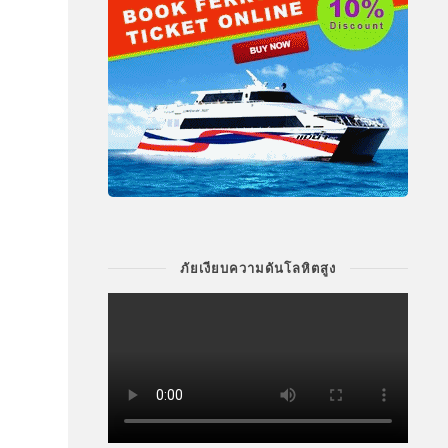
ภัยเงียบความดันโลหิตสูง