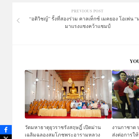
PREVIOUS POST
“อติวิชญ์” รั้งที่สองร่วม คาลเท็กซ์ เมคยอง โอเพ่น “
มาแรงแซงคว้าแชมป์
YOU
วัดมหาธาตุยุวราชรังสฤษฎิ์ เปิดม่าน
งานกาชาด ป
เฉลิมฉลองสมโภชพระอารามหลวง
ส่งต่อการให้