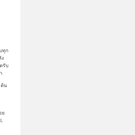
บทุก
ัง
ดรับ
งา
มต้น
อย
l,