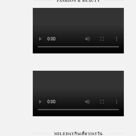
FASHION & BEAUTY
MILEDAYกินเที่ยว365วัน