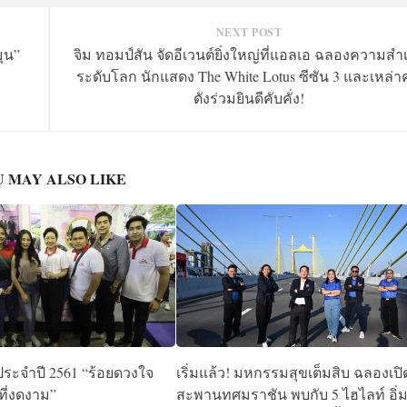
NEXT POST
มุน”
จิม ทอมป์สัน จัดอีเวนต์ยิ่งใหญ่ที่แอลเอ ฉลองความสำเ
ระดับโลก นักแสดง The White Lotus ซีซัน 3 และเหล่
ดังร่วมยินดีคับคั่ง!
 MAY ALSO LIKE
ระจำปี 2561 “ร้อยดวงใจ
เริ่มแล้ว! มหกรรมสุขเต็มสิบ ฉลองเปิ
ที่งดงาม”
สะพานทศมราชัน พบกับ 5 ไฮไลท์ อิ่