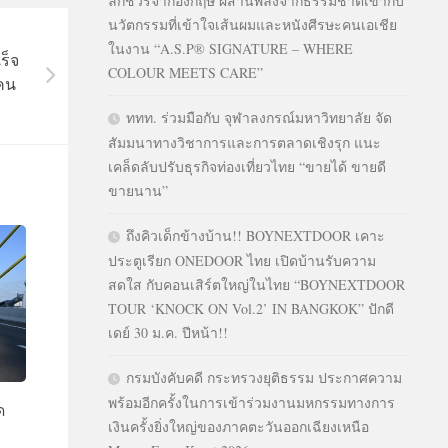
ลักชัวรีจากอังกฤษ ผสานพลังจากธรรมชาติเข้ากับ
นวัตกรรมที่เข้าใจเส้นผมและหนังศีรษะคนเอเชีย
ในงาน “A.S.P® SIGNATURE – WHERE
ร็จ
COLOUR MEETS CARE”
าคน
ททท. ร่วมมือกับ จุฬาลงกรณ์มหาวิทยาลัย จัด
สัมมนาทางวิชาการและการตลาดเชิงรุก แนะ
เคล็ดลับปรับธุรกิจท่องเที่ยวไทย “ขายได้ ขายดี
ขายนาน”
ถึงคิวเด็กข้างบ้าน!! BOYNEXTDOOR เคาะ
ประตูเรียก ONEDOOR ไทย เปิดบ้านรับความ
สดใส กับคอนเสิร์ตใหญ่ในไทย “BOYNEXTDOOR
TOUR ‘KNOCK ON Vol.2’ IN BANGKOK” ปักดี
เดย์ 30 ม.ค. ปีหน้า!!
กรมบังคับคดี กระทรวงยุติธรรม ประกาศความ
พร้อมอีกครั้งในการเข้าร่วมงานมหกรรมทางการ
ด
เงินครั้งยิ่งใหญ่ของภาคตะวันออกเฉียงเหนือ
ม