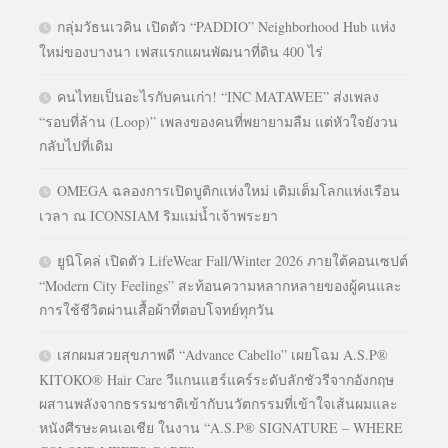
กลุ่มวัธนเวคิน เปิดตัว “PADDIO” Neighborhood Hub แห่ง
ใหม่ของบางนา เฟสแรกแผนพัฒนาที่ดิน 400 ไร่
คนไทยเป็นอะไรกับคนเก่า! “INC MATAWEE” ส่งเพลง
“รอบที่ล้าน (Loop)” เพลงของคนที่พยายามลืม แต่หัวใจยังวน
กลับไปที่เดิม
OMEGA ฉลองการเปิดบูติกแห่งใหม่ เติมเต็มโลกแห่งเรือน
เวลา ณ ICONSIAM ริมแม่น้ำเจ้าพระยา
ยูนิโคล่ เปิดตัว LifeWear Fall/Winter 2026 ภายใต้คอนเซปต์
“Modern City Feelings” สะท้อนความหลากหลายของผู้คนและ
การใช้ชีวิตผ่านเสื้อผ้าที่ตอบโจทย์ทุกวัน
เสกผมสวยสุขภาพดี “Advance Cabello” เผยโฉม A.S.P®
KITOKO® Hair Care วีแกนแฮร์แคร์ระดับลักชัวรีจากอังกฤษ
ผสานพลังจากธรรมชาติเข้ากับนวัตกรรมที่เข้าใจเส้นผมและ
หนังศีรษะคนเอเชีย ในงาน “A.S.P® SIGNATURE – WHERE