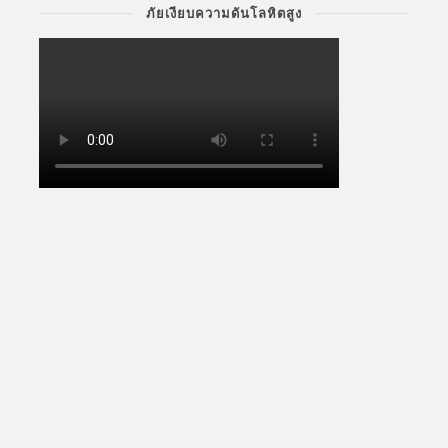
ภัยเงียบความดันโลหิตสูง