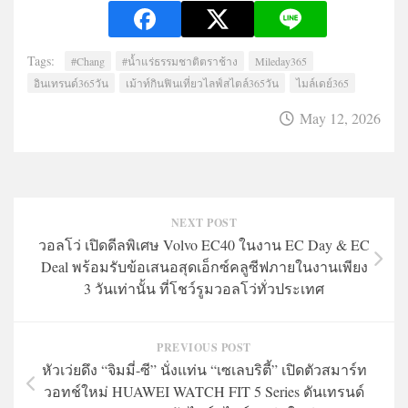
Tags:
#Chang
#น้ำแร่ธรรมชาติตราช้าง
Mileday365
อินเทรนด์365วัน
เม้าท์กินฟินเที่ยวไลฟ์สไตล์365วัน
ไมล์เดย์365
May 12, 2026
NEXT POST
วอลโว่ เปิดดีลพิเศษ Volvo EC40 ในงาน EC Day & EC
Deal พร้อมรับข้อเสนอสุดเอ็กซ์คลูซีฟภายในงานเพียง
3 วันเท่านั้น ที่โชว์รูมวอลโว่ทั่วประเทศ
PREVIOUS POST
หัวเว่ยดึง “จิมมี่-ซี” นั่งแท่น “เซเลบริตี้” เปิดตัวสมาร์ท
วอทช์ใหม่ HUAWEI WATCH FIT 5 Series ดันเทรนด์