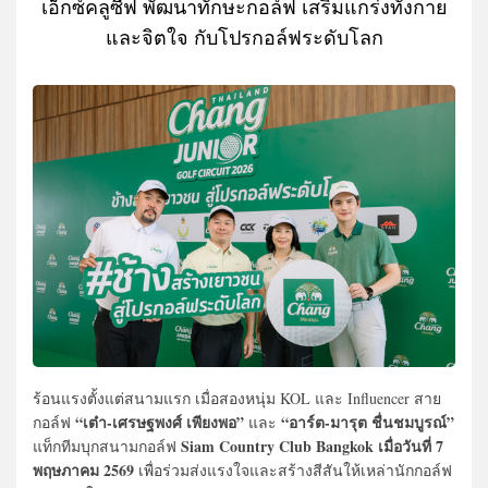
เอ็กซ์คลูซีฟ พัฒนาทักษะกอล์ฟ เสริมแกร่งทั้งกาย
และจิตใจ กับโปรกอล์ฟระดับโลก
ร้อนแรงตั้งแต่สนามแรก เมื่อสองหนุ่ม KOL และ Influencer สาย
“เต๋า-เศรษฐพงศ์ เพียงพอ”
“อาร์ต-มารุต ชื่นชมบูรณ์”
กอล์ฟ
และ
Siam Country Club Bangkok เมื่อวันที่ 7
แท็กทีมบุกสนามกอล์ฟ
พฤษภาคม 2569
เพื่อร่วมส่งแรงใจและสร้างสีสันให้เหล่านักกอล์ฟ