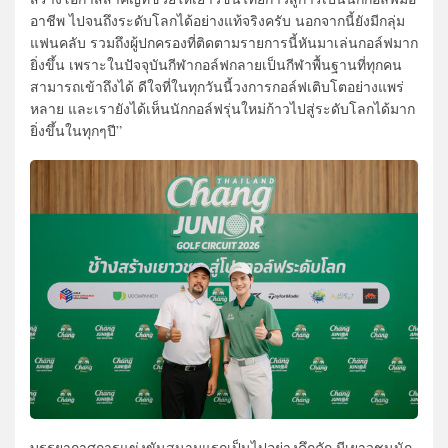
อาชีพ ไปจนถึงระดับโลกได้อย่างแท้จริงครับ นอกจากนี้ยังมีกลุ่ม
แฟนคลับ รวมถึงผู้ปกครองที่ติดตามรายการนี้หันมาเล่นกอล์ฟมาก
ยิ่งขึ้น เพราะในปัจจุบันกีฬากอล์ฟกลายเป็นกีฬาพื้นฐานที่ทุกคน
สามารถเข้าถึงได้ ดีใจที่ในทุกวันนี้วงการกอล์ฟเติบโตอย่างแพร่
หลาย และเรายังได้เห็นนักกอล์ฟรุ่นใหม่ก้าวไปสู่ระดับโลกได้มาก
ยิ่งขึ้นในทุกๆปี”
บรรยากาศการแข่งขันสนามแรกเป็นไปอย่างคึกคัก มีเยาวชนนัก