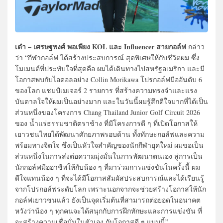
เต๋า – เศรษฐพงศ์ พอเพียง KOL และ Influencer สายกอล์ฟ
กล่าว
ว่า “กีฬากอล์ฟ ได้สร้างประสบการณ์ สุดพิเศษให้กับชีวิตผม ซึ่ง
โมเมนต์ที่ประทับใจที่สุดคือ ผมได้เดินทางไปสหรัฐอเมริกา และมี
โอกาสพบกับไอดอลอย่าง Collin Morikawa โปรกอล์ฟมืออันดับ 6
ของโลก แชมป์เมเจอร์ 2 รายการ ที่สร้างความทรงจำและแรง
บันดาลใจให้ผมเป็นอย่างมาก และในวันนี้ผมรู้สึกดีใจมากที่ได้เป็น
ส่วนหนึ่งของโครงการ Chang Thailand Junior Golf Circuit 2026
ของ น้ำแร่ธรรมชาติตราช้าง ที่มีโครงการดี ๆ ที่เปิดโอกาสให้
เยาวชนไทยได้พัฒนาศักยภาพรอบด้าน ทั้งทักษะกอล์ฟและความ
พร้อมทางจิตใจ ซึ่งเป็นหัวใจสำคัญของนักกีฬายุคใหม่ ผมขอเป็น
ส่วนหนึ่งในการส่งต่อความมุ่งมั่นในการพัฒนาตนเอง สู่การเป็น
นักกอล์ฟมืออาชีพให้กับน้อง ๆ ที่มาร่วมการแข่งขันในครั้งนี้ ผม
ดีใจแทนน้อง ๆ ที่จะได้มีโอกาสสัมผัสประสบการณ์และได้เรียนรู้
จากโปรกอล์ฟระดับโลก เพราะนอกจากจะช่วยสร้างโอกาสให้นัก
กอล์ฟเยาวชนแล้ว ยังเป็นจุดเริ่มต้นที่สามารถต่อยอดในอนาคต
หวังว่าน้อง ๆ ทุกคนจะได้สนุกกับการฝึกทักษะและการแข่งขัน ที่
จะสร้างความเชื่อมั่นในตัวเอง กับโอกาสดี ๆ แบบนี้”