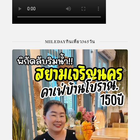
MILEDAYกินเที่ยว365วัน