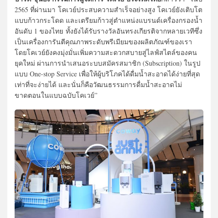
2565 ที่ผ่านมา
โคเวย์ประสบความสำเร็จอย่างสูง โคเวย์ยังเติบโต
แบบก้าวกระโดด และเตรียมก้าวสู่ตำแหน่งแบรนด์
เครื่องกรองน้ำ
อันดับ 1 ของไทย
ทั้งยังได้รับรางวัลอันทรงเกี
ยรติจากหลายเวทีซึ่ง
เป็นเครื่
องการันตีคุณภาพระดับพรีเมี
ยมของผลิตภัณฑ์ของเรา
โดยโคเวย์ยังคงมุ่งมั่นเพิ่
มความสะดวกสบายสู่ไลฟ์สไตล์
ของคน
ยุคใหม่ ผ่านการนำเสนอระบบสมัครสมาชิก (Subscription) ในรูป
แบบ One-stop Service เพื่อให้ผู้บริโภคได้ดื่มน้ำ
สะอาดได้ง่ายที่สุด
เท่าที่จะง่
ายได้ และ
นั่นก็คือวัฒนธรรมการดื่มน้ำ
สะอาดไม่
ขาดตอนในแบบฉบับโคเวย์”