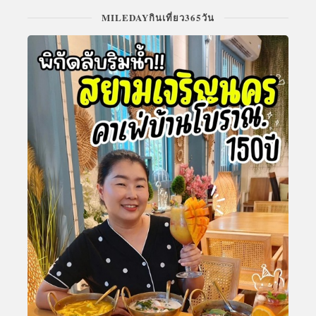
MILEDAYกินเที่ยว365วัน