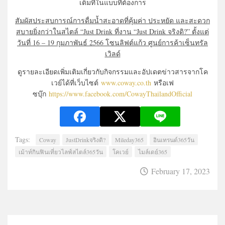
เต็มที่ในแบบที่
ต้องการ
สัมผัสประสบการณ์การดื่มน้ำ
สะอาดที่คุ้มค่า ประหยัด และสะดวก
สบายยิ่งกว่าในสไตล์ “Just Drink ที่งาน “Just Drink จริงดิ?” ตั้งแต่
วันที่ 16 – 19 กุมภาพันธ์ 2566 โซนลิฟต์แก้ว ศูนย์การค้าเซ็นทรัล
เวิลด์
ดูรายละเอียดเพิ่มเติมเกี่ยวกั
บกิจกรรมและอัปเดตข่
าวสารจากโค
เวย์ได้ที่เว็บไซต์
www.coway.co.th
หรือเฟ
ซบุ๊ก
https://www.facebook.com/
CowayThailandOfficial
Tags:
Coway
JustDrinkจริงดิ?
Mileday365
อินเทรนด์365วัน
เม้าท์กินฟินเที่ยวไลฟ์สไตล์365วัน
โคเวย์
ไมล์เดย์365
February 17, 2023