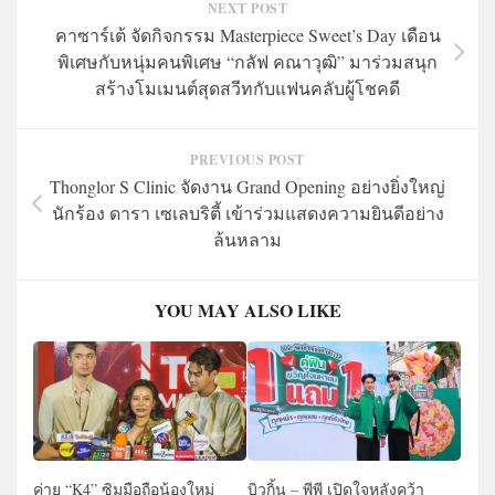
NEXT POST
คาซาร์เต้ จัดกิจกรรม Masterpiece Sweet’s Day เดือน
พิเศษกับหนุ่มคนพิเศษ “กลัฟ คณาวุฒิ” มาร่วมสนุก
สร้างโมเมนต์สุดสวีทกับแฟนคลับผู้โชคดี
PREVIOUS POST
Thonglor S Clinic จัดงาน Grand Opening อย่างยิ่งใหญ่
นักร้อง ดารา เซเลบริตี้ เข้าร่วมแสดงความยินดีอย่าง
ล้นหลาม
YOU MAY ALSO LIKE
ค่าย “K4” ซิมมือถือน้องใหม่
บิวกิ้น – พีพี เปิดใจหลังคว้า