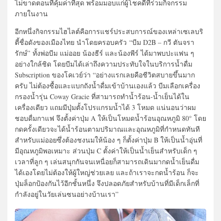
ไม่ขาดตอนที่คุ้มค่าที่สุด พร้อมมอบแก่ผู้โชคดีที่ร่วมกิ
จกรรม
ภายในงาน
อีกหนึ่งกิจกรรมไฮไลต์คื
อการแชร์ประสบการณ์ของเหล่
าเซเลบริ
ตี้ชื่อดังของเมืองไทย นำโดยครอบครัว
“บีม D2B – กวี ตันจรา
รักษ์”
ทั้งพ่อบีม แม่ออย น้องธีร์ และน้องพีร์ ได้มาพบปะแฟน ๆ
อย่างใกล้ชิด โดยบีมได้เล่าถึงความประทั
บใจในบริการน้ำดื่ม
Subscription ของโคเวย์ว่า “อย่างแรกเลยคือชีวิตสบายขึ้
นมาก
ครับ ไม่ต้องซื้อและแบกถังน้ำดื่มเข้
าบ้านเองแล้ว บีมเลือกเครื่อง
กรองน้ำรุ่น Coway Gracie ที่สามารถทำน้ำร้อน-น้ำเย็นได้
ใน
เครื่องเดียว แถมมีปุ่มตั้งโปรแกรมน้ำได้ 3 โหมด แน่นอนว่าผม
ชอบดื่มกาแฟ จึงตั้งค่าปุ่ม A ให้เป็นโหมดน้ำร้อนอุณหภูมิ 80° โดย
กดครั้งเดียวจะได้น้ำร้
อนตามปริมาณและอุณหภูมิที่
กำหนดทันที
สำหรับแม่ออยซึ่งต้องชงนมให้น้
อง ๆ ก็ตั้งค่าปุ่ม B ให้เป็นน้ำอุ่นที่
มีอุณหภูมิ
พอเหมาะ ส่วนปุ่ม C ตั้งค่าให้เป็นน้ำเย็นสำหรับเด็
ก ๆ
เวลาที่ลูก ๆ เล่นสนุกกันจนเหนื่อยก็
สามารถเดินมากดน้ำเย็นดื่ม
ได้
เองโดยไม่ต้องให้ผู้ใหญ่ช่วยเลย และถ้าเราจะกดน้ำร้อน ก็จะ
ปุ่มล็อกป้องกันไว้อีกชั้
นหนึ่ง จึงปลอดภัยสำหรับบ้านที่มีเด็
กเล็กที่
กำลังอยู่ในวัยเล่
นซนอย่างบ้านเรา”