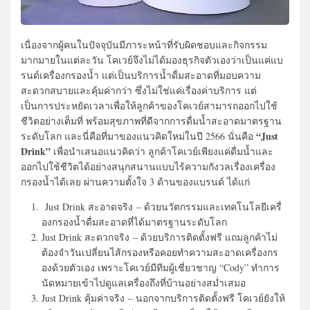
เนื่องจากผู้คนในปัจจุบันมี
ภาระหน้าที่รับผิดชอบและกิ
จกรรม
มากมายในแต่ละวัน โคเวย์จึงไม่ได้มองธุรกิจตั
วเองว่าเป็นแค่แบ
รนด์เครื่
องกรองน้ำ แต่เป็นบริการน้ำดื่มสะอาดที่
มอบความ
สะดวกสบายและคุ้มค่ากว่า ซึ่งไม่ใช่แค่เรื่องค่าบริการ แต่
เป็นการประหยัดเวลาเพื่อให้
ลูกค้าของโคเวย์สามารถออกไปใช้
ชีวิตอย่างเต็มที่ พร้อมสุขภาพที่ดีจากการดื่มน้ำ
สะอาดมาตรฐาน
“Just
ระดับโลก และนี่คือที่มาของแนวคิดใหม่
ในปี 2566 นั่นคือ
Drink”
เพื่อนำเสนอแนวคิดว่า ลูกค้าโคเวย์เพียงแค่ดื่มน้ำ
และ
ออกไปใช้ชีวิตได้อย่างสนุ
กสนานแบบไร้ความกังวลเรื่องเครื่
อง
กรองน้ำได้เลย ผ่านความตั้งใจ 3 ด้านของแบรนด์ ได้แก่
Just Drink สะอาดจริง
– ด้วยนวัตกรรมและเทคโนโลยีเครื่
องกรองน้ำดื่มสะอาดที่ได้
มาตรฐานระดับโลก
Just Drink สะดวกจริง
– ด้วยบริการติดตั้งฟรี แถมลูกค้าไม่
ต้องจำวันเปลี่
ยนไส้กรองหรื
อคอยทำความสะอาดเครื่องกร
องด้
วยตัวเอง เพราะโคเวย์มีทีมผู้เชี่ยวชาญ “Cody” ทำการ
นัดหมายเข้าไปดูแลเครื่
องถึงที่บ้านอย่างสม่ำเสมอ
Just Drink คุ้มค่าจริง
– นอกจากบริการติดตั้งฟรี โคเวย์ยังให้