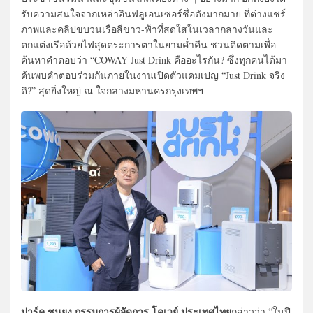
รับความสนใจจากเหล่าอินฟลูเอนเซอร์ชื่อดังมากมาย ที่ต่างแชร์
ภาพและคลิปขบวนเรือสีขาว-ฟ้าที่สดใสในเวลากลางวันและ
ตกแต่งเรือด้วยไฟสุดตระการตาในยามค่ำคืน ชวนติดตามเพื่อ
ค้นหาคำตอบว่า “COWAY Just Drink คืออะไรกัน? ซึ่งทุกคนได้มา
ค้นพบคำตอบร่วมกันภายในงานเปิดตัวแคมเปญ “Just Drink จริง
ดิ?” สุดยิ่งใหญ่ ณ ใจกลางมหานครกรุงเทพฯ
ปาร์ค ชุนยง กรรมการผู้จัดการ โคเวย์ ประเทศไทย
กล่าวว่า “ในปี