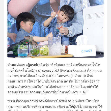
ส่วนแม่ออย อฏิพรณ์
เสริมว่า “สิ่งที่ชอบมากคือเครื่องกรองน้ำ
โค
เวย์ใช้เทคโนโลยีการกรองแบบ RO (Reverse Osmosis) ที่สามารถ
กรองอนุภาคได้ละเอี
ยดถึง 0.0001 ไมครอน (1 ส่วน 10 ล้าน
มิลลิเมตร) ทำให้เราได้น้ำดื่มที่สะอาด สดชื่น ไม่มีกลิ่นหรือสาร
ตกค้างสำหรั
บทุกคนในบ้านได้อย่างง่าย ๆ เรียกว่าโคเวย์ทำให้
ครอบครั
วเรามีความสุขกับการดื่มน้ำ
มากขึ้นจริง ๆ ค่ะ”
“เราเชื่อว่าคุณภาพชีวิตที่ดีคื
อการได้รับสิ่งดี ๆ ที่มีประโยชน์ต่อ
สุขภาพผ่านบริ
การที่สะดวกสบาย เพื่อช่วยให้ผู้บริโภคสามารถใช้