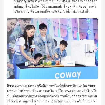
บริการดูแลรักษาฟรี ซ่อมฟรี และเปลี่ยนไส้กรองฟรีตลอดอา
ยุสั
ญญาโดยไม่มีค่าใช้จ่ายแอบแฝง โดยลูกค้าเพียงชำระค่า
บริ
การรายเดือนตามแพ็คเกจที่เลื
อกไว้ตั้งแต่แรกเท่านั้น
กิจกรรม “Just Drink จริงดิ?”
“Just
จัดขึ้นเพื่อสื่อสารถึงแนวคิด
Drink”
ไปยังกลุ่มเป้าหมายของโคเวย์
โดยตรง ผ่านการจัดโปรโม
ชันเพื่
อมอบความคุ้มค่าสูงสุดแก่ลูกค้า รวมถึงบูธกิจกรรมมากมาย
เพื่อเชิญชวนผู้คนให้เข้ามาเรี
ยนรู้ถึงวัฒนธรรมการดื่มน้ำ
สะอาด