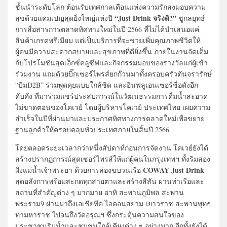
ชั้นนำระดับโลก ต้อนรับเทศกาลเดือนแห่งความรักส่งมอบความ
“Just Drink จริงดิ?”
สุขด้วยแคมเปญสุดยิ่งใหญ่แห่งปี
ชูกลยุทธ์
การสื่อสารการตลาดทิศทางใหม่ในปี 2566 ที่ไม่ได้นำเสนอแค่
สินค้าเกรดพรีเมียม แต่เป็นบริการที่จะช่วยเพิ่มคุณภาพชีวิตให้
ผู้คนมีความสะดวกสบายและสุขภาพที่ดียิ่งขึ้น ภายในงานจัดเต็ม
กับโปรโมชันสุดเอ็กซ์คลูซีฟและกิจกรรมมอบของรางวัลแก่ผู้เข้า
ร่วมงาน แถมด้วยบิ๊กเซอร์ไพรส์ยกก๊วนมาทั้งครอบครัวตันจรารักษ์
“บีมD2B” ร่วมพูดคุยแบบใกล้ชิด และอินฟลูเอนเซอร์ชื่อดังอีก
คับคั่ง ที่มาร่วมแชร์ประสบการณ์ในวัฒนธรรมการดื่มน้ำสะอาด
ไม่ขาดตอนของโคเวย์ โดยผู้บริหารโคเวย์ ประเทศไทย เผยความ
สำเร็จในปีที่ผ่านมาและประกาศทิศทางการตลาดใหม่เพื่อขยาย
ฐานลูกค้าให้ครอบคลุมทั่วประเทศภายในสิ้นปี 2566
โดยตลอดระยะเวลากว่าหนึ่งสัปดาห์ก่อนการจัดงาน โคเวย์ยังได้
สร้างปรากฏการณ์สุดเซอร์ไพรส์ให้แก่ผู้คนในกรุงเทพฯ ทั้งริมสอง
COWAY Just Drink
ฝั่งแม่น้ำเจ้าพระยา ด้วยการล่องขบวนเรือ
สุดอลังการพร้อมสะกดทุกสายตาและสร้างสีสัน ผ่านท่าเรือและ
สถานที่สำคัญต่าง ๆ มากมาย อาทิ สะพานภูมิพล สะพาน
พระราม9 ผ่านมาถึงเอเชียทีค ไอคอนสยาม เยาวราช สะพานพุทธ
ท่ามหาราช ไปจนถึงวัดอรุณฯ ซึ่งกระตุ้นความสนใจของ
ประชาชนริมน้ำและชุมชนใกล้เคียงต่าง ๆ อย่างมาก อีกทั้งยังได้