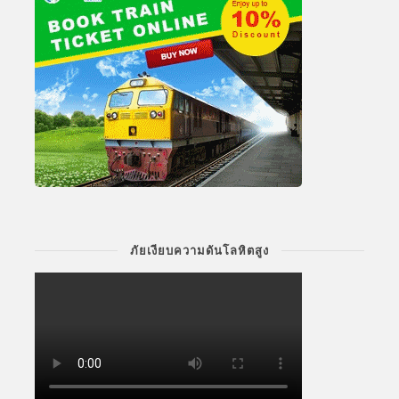
ภัยเงียบความดันโลหิตสูง