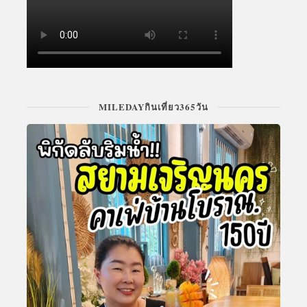
MILEDAYกินเที่ยว365วัน