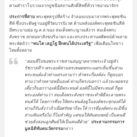
ตามตำราโบราณจากปูชนียสถานศักดิ์สิทธิ์ทั่วราชอาณาจักร
ประการที่สาม
พระพุทธรูปที่สร้าง จำลองแบบมาจากพระพุทธชิน
สีห์ ซึ่งประดิษฐานอยู่ที่วัดบวรนิเวศ ด้านหลังองค์พระพุทธชินสีห์
มีพระนามย่อ ญ.ส.ส.ของ สมเด็จพระญาณสังวร สมเด็จพระ
สังฆราช สกลมหาสังฆปรินายก และทรงประทานคติพจน์ด้วยลาย
“ทนโต เสฏโฐ ฝึกตนได้ประเสริฐ”
พระหัตถ์ว่า
เพื่อเตือนใจชาว
ไทยทั้งหลาย
“ตอนที่ไปขอพระราชทานอนุญาตจากพระเจ้าอยู่หัว
รัชกาลที่ 9 พระองค์ท่านทรงทอดพระเนตรเห็นชิ้นส่วน
พระทนต์แล้วท่านทรงถามว่า ทำพระกี่องค์ล่ะ ก็ทูลบอก
ท่านว่าทำหลายหมื่นองค์ ท่านก็ทรงบอกว่า แล้วจะพอหรอ
เดี๋ยวก็บอกว่าองค์นี้มีพระทนต์ องค์นี้ไม่มีพระทนต์ ก็ทูล
พระองค์ท่านว่า สมเด็จพระสังฆราชจะทำพิธีละลายพระ
ทนต์ให้ โดยการที่จะให้พระทนต์อยู่ในองค์พระทุกองค์ได้
ท่านก็รับสั่งว่าถ้าเผื่อศรัทธาก็จะให้ การที่องค์พระจะมีชิ้น
ส่วนฟันหรือไม่ ก็ไม่สำคัญ แต่ขอให้ทันตแพทย์ เป็นคนดี
ช่วยสั่งสอนลูกศิษย์ให้เป็นคนดีด้วย”
ประธานกรรมการ
มูลนิธิทันตนวัตกรรม
กล่าว