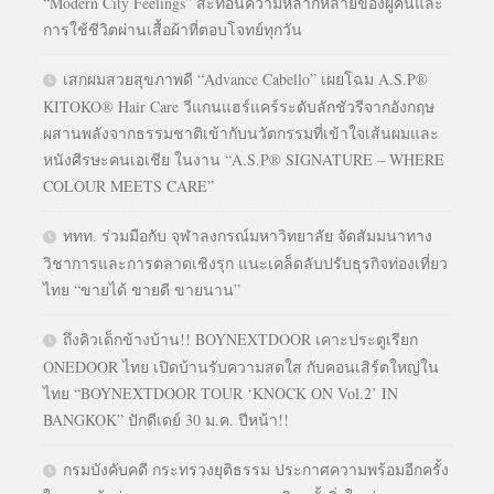
“Modern City Feelings” สะท้อนความหลากหลายของผู้คนและ
การใช้ชีวิตผ่านเสื้อผ้าที่ตอบโจทย์ทุกวัน
เสกผมสวยสุขภาพดี “Advance Cabello” เผยโฉม A.S.P®
KITOKO® Hair Care วีแกนแฮร์แคร์ระดับลักชัวรีจากอังกฤษ
ผสานพลังจากธรรมชาติเข้ากับนวัตกรรมที่เข้าใจเส้นผมและ
หนังศีรษะคนเอเชีย ในงาน “A.S.P® SIGNATURE – WHERE
COLOUR MEETS CARE”
ททท. ร่วมมือกับ จุฬาลงกรณ์มหาวิทยาลัย จัดสัมมนาทาง
วิชาการและการตลาดเชิงรุก แนะเคล็ดลับปรับธุรกิจท่องเที่ยว
ไทย “ขายได้ ขายดี ขายนาน”
ถึงคิวเด็กข้างบ้าน!! BOYNEXTDOOR เคาะประตูเรียก
ONEDOOR ไทย เปิดบ้านรับความสดใส กับคอนเสิร์ตใหญ่ใน
ไทย “BOYNEXTDOOR TOUR ‘KNOCK ON Vol.2’ IN
BANGKOK” ปักดีเดย์ 30 ม.ค. ปีหน้า!!
กรมบังคับคดี กระทรวงยุติธรรม ประกาศความพร้อมอีกครั้ง