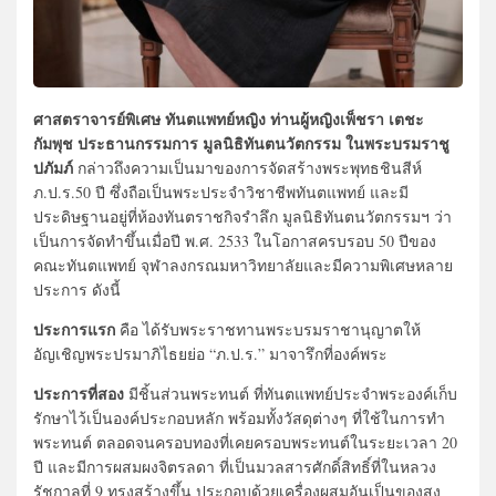
ศาสตราจารย์พิเศษ ทันตแพทย์หญิง ท่านผู้หญิงเพ็ชรา เตชะ
กัมพุช ประธานกรรมการ มูลนิธิทันตนวัตกรรม ในพระบรมราชู
ปภัมภ์
กล่าวถึงความเป็นมาของการจัดสร้างพระพุทธชินสีห์
ภ.ป.ร.50 ปี ซึ่งถือเป็นพระประจำวิชาชีพทันตแพทย์ และมี
ประดิษฐานอยู่ที่ห้องทันตราชกิจรำลึก มูลนิธิทันตนวัตกรรมฯ ว่า
เป็นการจัดทำขึ้นเมื่อปี พ.ศ. 2533 ในโอกาสครบรอบ 50 ปีของ
คณะทันตแพทย์ จุฬาลงกรณมหาวิทยาลัยและมีความพิเศษหลาย
ประการ ดังนี้
ประการแรก
คือ ได้รับพระราชทานพระบรมราชานุญาตให้
อัญเชิญพระปรมาภิไธยย่อ “ภ.ป.ร.” มาจารึกที่องค์พระ
ประการที่สอง
มีชิ้นส่วนพระทนต์ ที่ทันตแพทย์ประจำพระองค์เก็บ
รักษาไว้เป็นองค์ประกอบหลัก พร้อมทั้งวัสดุต่างๆ ที่ใช้ในการทำ
พระทนต์ ตลอดจนครอบทองที่เคยครอบพระทนต์ในระยะเวลา 20
ปี และมีการผสมผงจิตรลดา ที่เป็นมวลสารศักดิ์สิทธิ์ที่ในหลวง
รัชกาลที่ 9 ทรงสร้างขึ้น ประกอบด้วยเครื่องผสมอันเป็นของสูง