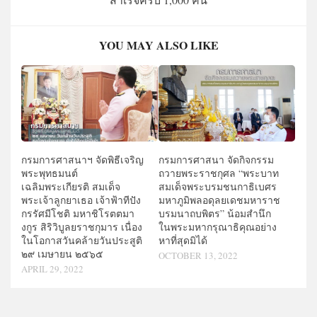
YOU MAY ALSO LIKE
กรมการศาสนาฯ จัดพิธีเจริญ
กรมการศาสนา จัดกิจกรรม
พระพุทธมนต์
ถวายพระราชกุศล “พระบาท
เฉลิมพระเกียรติ สมเด็จ
สมเด็จพระบรมชนกาธิเบศร
พระเจ้าลูกยาเธอ เจ้าฟ้าทีปัง
มหาภูมิพลอดุลยเดชมหาราช
กรรัศมีโชติ มหาชิโรตตมา
บรมนาถบพิตร” น้อมสำนึก
งกูร สิริวิบูลยราชกุมาร เนื่อง
ในพระมหากรุณาธิคุณอย่าง
ในโอกาสวันคล้ายวันประสูติ
หาที่สุดมิได้
๒๙ เมษายน ๒๕๖๕
OCTOBER 13, 2022
APRIL 29, 2022