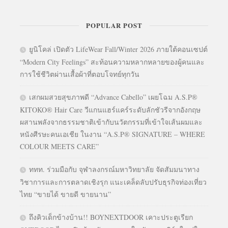
POPULAR POST
ยูนิโคล่ เปิดตัว LifeWear Fall/Winter 2026 ภายใต้คอนเซปต์
“Modern City Feelings” สะท้อนความหลากหลายของผู้คนและ
การใช้ชีวิตผ่านเสื้อผ้าที่ตอบโจทย์ทุกวัน
เสกผมสวยสุขภาพดี “Advance Cabello” เผยโฉม A.S.P®
KITOKO® Hair Care วีแกนแฮร์แคร์ระดับลักชัวรีจากอังกฤษ
ผสานพลังจากธรรมชาติเข้ากับนวัตกรรมที่เข้าใจเส้นผมและ
หนังศีรษะคนเอเชีย ในงาน “A.S.P® SIGNATURE – WHERE
COLOUR MEETS CARE”
ททท. ร่วมมือกับ จุฬาลงกรณ์มหาวิทยาลัย จัดสัมมนาทาง
วิชาการและการตลาดเชิงรุก แนะเคล็ดลับปรับธุรกิจท่องเที่ยว
ไทย “ขายได้ ขายดี ขายนาน”
ถึงคิวเด็กข้างบ้าน!! BOYNEXTDOOR เคาะประตูเรียก