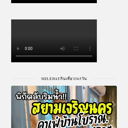
MILEDAYกินเที่ยว365วัน