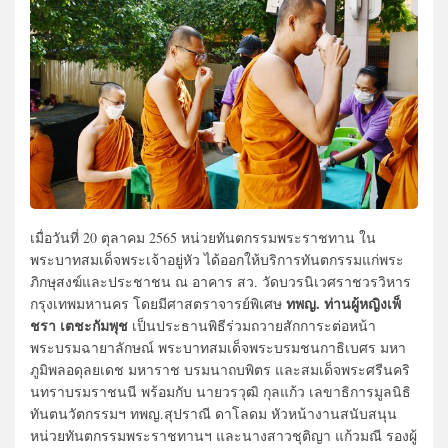
เมื่อวันที่ 20 ตุลาคม 2565 หน่วยทันตกรรมพระราชทาน ใน
พระบาทสมเด็จพระเจ้าอยู่หัว ได้ออกให้บริการทันตกรรมแก่พระ
ภิกษุสงฆ์และประชาชน ณ อาคาร สว. วัดบวรนิเวศราชวรวิหาร
ทพญ. ท่านผู้หญิงเพ็
กรุงเทพมหานคร โดยมีศาสตราจารย์พิเศษ
ชรา เตชะกัมพุช
เป็นประธานพิธีร่วมถวายสักการะต่อหน้า
พระบรมฉายาลักษณ์ พระบาทสมเด็จพระบรมชนกาธิเบศร มหา
ภูมิพลอดุลยเดช มหาราช บรมนาถบพิตร และสมเด็จพระศรีนคริ
นทราบรมราชนนี พร้อมกับ นายวรวุฒิ กุลแก้ว เลขาธิการมูลนิธิ
ทันตนวัตกรรมฯ ทพญ.สุปราณี ดาโลดม หัวหน้างานสนับสนุน
หน่วยทันตกรรมพระราชทานฯ และนางสาวชุติญา แก้วมณี รองผู้