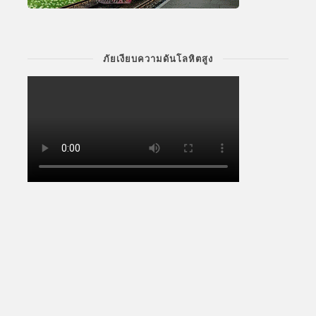
ภัยเงียบความดันโลหิตสูง