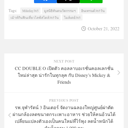
Tags:
Mileday365
มูลนิธิทันตนวัตกรรมฯ
อินเทรนด์365วัน
เม้าท์กินฟินเที่ยวไลฟ์สไตล์365วัน
ไมล์เดย์365
October 21, 2022
NEXT POST
CC DOUBLE O เปิดตัว คอลลาบอเรชั่นคอลเลกชั่น
ใหม่ล่าสุด น่ารักในทุกลุค กับ Disney’s Mickey &
Friends
PREVIOUS POST
รพ.จุฬารัตน์ 3 อินเตอร์ จัดงานฉลองใหญ่ศูนย์ผ่าตัด
ผ่านกล้องลดขนาดกระเพาะอาหาร ช่วยให้คนอ้วนได้
เปลี่ยนแปลงตัวเองเป็นคนใหม่ที่ไร้พุง ลดน้ำหนักได้
สำเร็จครบ 1,000 คน