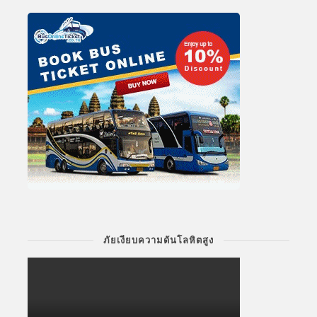
ภัยเงียบความดันโลหิตสูง