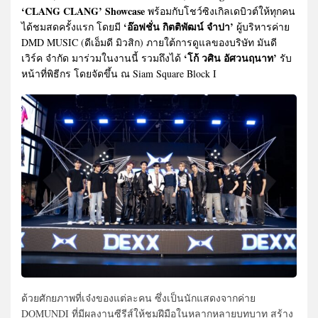
‘CLANG CLANG’ Showcase
พร้อมกับโชว์ซิงเกิลเดบิวต์ให้ทุกคน
‘อ๊อฟชั่น กิตติพัฒน์ จำปา’
ได้ชมสดครั้งแรก โดยมี
ผู้บริหารค่าย
DMD MUSIC (ดีเอ็มดี มิวสิก) ภายใต้การดูแลของบริษัท มันดี
‘โก้ วศิน อัศวนฤนาท’
เวิร์ค จำกัด มาร่วมในงานนี้ รวมถึงได้
รับ
หน้าที่พิธีกร โดยจัดขึ้น ณ Siam Square Block I
ด้วยศักยภาพที่เจ๋งของแต่ละคน ซึ่งเป็นนักแสดงจากค่าย
DOMUNDI ที่มีผลงานซีรีส์ให้ชมฝีมือในหลากหลายบทบาท สร้าง