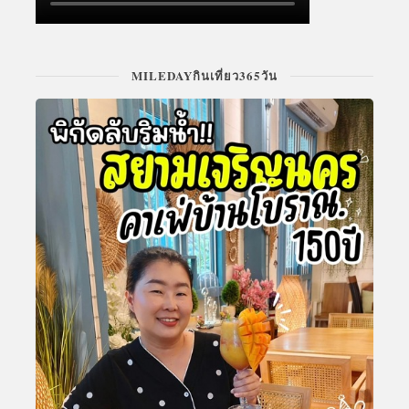
MILEDAYกินเที่ยว365วัน