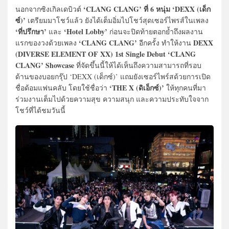
‘CLANG CLANG’ ที่ 6 หนุ่ม ‘DEXX (เด็ก
นอกจากซิงเกิลเดบิวต์
ซ์)’
เตรียมมาโชว์แล้ว ยังได้เต็มอิ่มไปโชว์สุดเซอร์ไพรส์ในเพลง
‘ที่ปรึกษา’
‘Hotel Lobby’
และ
ก่อนจะปิดท้ายตอกย้ำถึงผลงาน
‘CLANG CLANG’
DEXX
แรกของวงด้วยเพลง
อีกครั้ง ทำให้งาน
(DIVERSE ELEMENT OF XX) 1st Single Debut ‘CLANG
CLANG’ Showcase
ที่จัดขึ้นนี้ให้ได้เห็นถึงความสามารถที่รอบ
ด้านของบอยกรุ๊ป ‘DEXX (เด็กซ์)’ แถมยังเซอร์ไพร์สด้วยการเปิด
‘THE X (ดิเอ็กซ์)’
ชื่อด้อมแฟนคลับ โดยใช้ชื่อว่า
ให้ทุกคนที่มา
ร่วมงานเต็มไปด้วยความสุข ความสนุก และความประทับใจจาก
โชว์ที่ได้ชมวันนี้