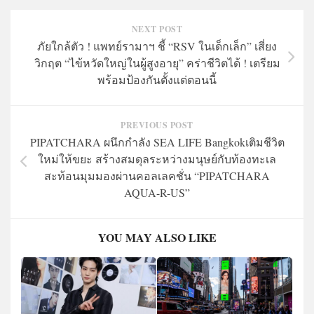
NEXT POST
ภัยใกล้ตัว ! แพทย์รามาฯ ชี้ “RSV ในเด็กเล็ก” เสี่ยง
วิกฤต “ไข้หวัดใหญ่ในผู้สูงอายุ” คร่าชีวิตได้ ! เตรียม
พร้อมป้องกันตั้งแต่ตอนนี้
PREVIOUS POST
PIPATCHARA ผนึกกำลัง SEA LIFE Bangkokเติมชีวิต
ใหม่ให้ขยะ สร้างสมดุลระหว่างมนุษย์กับท้องทะเล
สะท้อนมุมมองผ่านคอลเลคชั่น “PIPATCHARA
AQUA-R-US”
YOU MAY ALSO LIKE