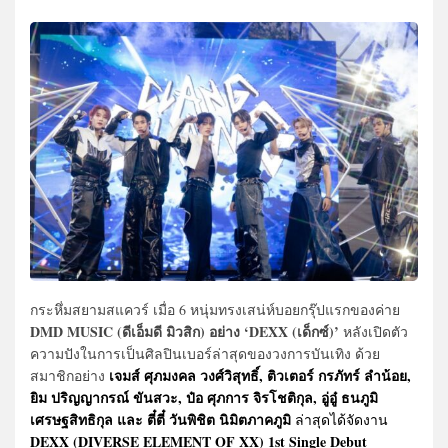
กระหึ่มสยามสแควร์ เมื่อ 6 หนุ่มทรงเสน่ห์บอยกรุ๊ปแรกของค่าย
DMD MUSIC (ดีเอ็มดี มิวสิก) อย่าง ‘DEXX (เด็กซ์)’
หลังเปิดตัว
ความปังในการเป็นศิลปินเบอร์ล่าสุดของวงการบันเทิง ด้วย
เจมส์ ศุภมงคล วงศ์วิสุทธิ์, ติวเตอร์ กรภัทร์ ลำน้อย,
สมาชิกอย่าง
ยิม ปริญญากรณ์ ขันสวะ, ป๋อ ศุภการ จิรโชติกุล, อู่อู๋ ธนภูมิ
เศรษฐสิทธิกุล และ ตี๋ตี๋ วันพิชิต นิมิตภาคภูมิ
ล่าสุดได้จัดงาน
DEXX (DIVERSE ELEMENT OF XX) 1st Single Debut