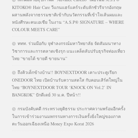
KITOKO® Hair Care วีแกนแฮร์แคร์ระดับลักชัวรีจากอังกฤษ
ผสานพลังจากธรรมชาติเข้ากับนวัตกรรมที่เข้าใจเส้นผมและ
หนังศีรษะคนเอเชีย ในงาน “A.S.P® SIGNATURE – WHERE
COLOUR MEETS CARE”
ททท. ร่วมมือกับ จุฬาลงกรณ์มหาวิทยาลัย จัดสัมมนาทาง
วิชาการและการตลาดเชิงรุก แนะเคล็ดลับปรับธุรกิจท่องเที่ยว
ไทย “ขายได้ ขายดี ขายนาน”
ถึงคิวเด็กข้างบ้าน!! BOYNEXTDOOR เคาะประตูเรียก
ONEDOOR ไทย เปิดบ้านรับความสดใส กับคอนเสิร์ตใหญ่ใน
ไทย “BOYNEXTDOOR TOUR ‘KNOCK ON Vol.2’ IN
BANGKOK” ปักดีเดย์ 30 ม.ค. ปีหน้า!!
กรมบังคับคดี กระทรวงยุติธรรม ประกาศความพร้อมอีกครั้ง
ในการเข้าร่วมงานมหกรรมทางการเงินครั้งยิ่งใหญ่ของภาค
ตะวันออกเฉียงเหนือ Money Expo Korat 2026