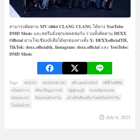
MV เพลง CLANG CLANG
YouTube
สามารถติดตาม
ได้ทาง
DMD Music
DEXX
และสตรีมมิ่งทุกแพลตฟอร์ม รวมทั้งติดตาม
Official
X: DEXXofficialTH,
ผ่านโซเชียลมีเดียได้ทุกช่องทางทั้ง
TikTok: dexx.officialth, Instagram: dexx.official
YouTube:
และ
DMD Music
Tags:
#DEXX
#DMDMUSIC
#ติวเตอร์กรภัทร์
#ตี๋ตี๋วันพิชิต
#ป๋อศุภการ
#ยิมปริญญากรณ์
#อู่อู๋ธนภูมิ
#เจมส์ศุภมงคล
Mileday365
อินเทรนด์365วัน
เม้าท์กินฟินเที่ยวไลฟ์สไตล์365วัน
ไมล์เดย์365
July 6, 2025