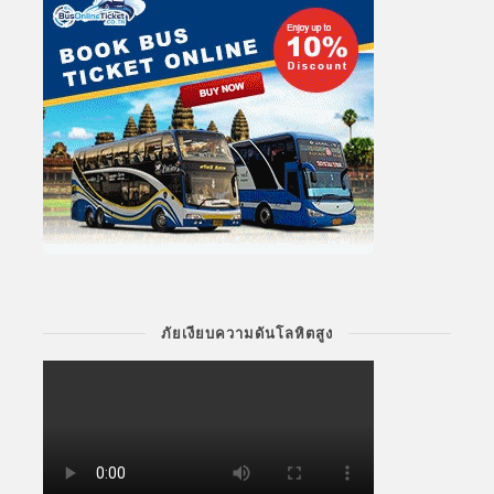
ภัยเงียบความดันโลหิตสูง