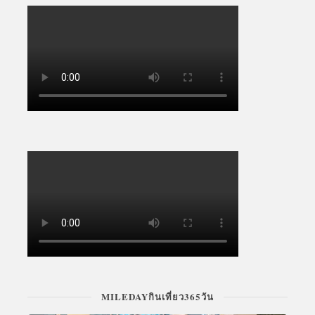
MILEDAYกินเที่ยว365วัน