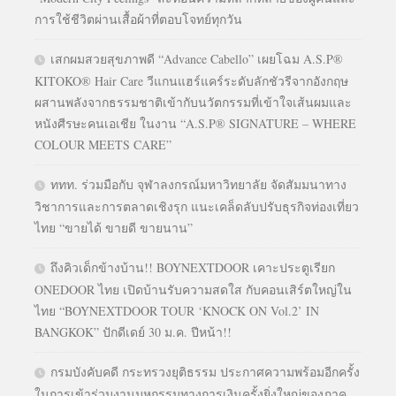
การใช้ชีวิตผ่านเสื้อผ้าที่ตอบโจทย์ทุกวัน
เสกผมสวยสุขภาพดี “Advance Cabello” เผยโฉม A.S.P®
KITOKO® Hair Care วีแกนแฮร์แคร์ระดับลักชัวรีจากอังกฤษ
ผสานพลังจากธรรมชาติเข้ากับนวัตกรรมที่เข้าใจเส้นผมและ
หนังศีรษะคนเอเชีย ในงาน “A.S.P® SIGNATURE – WHERE
COLOUR MEETS CARE”
ททท. ร่วมมือกับ จุฬาลงกรณ์มหาวิทยาลัย จัดสัมมนาทาง
วิชาการและการตลาดเชิงรุก แนะเคล็ดลับปรับธุรกิจท่องเที่ยว
ไทย “ขายได้ ขายดี ขายนาน”
ถึงคิวเด็กข้างบ้าน!! BOYNEXTDOOR เคาะประตูเรียก
ONEDOOR ไทย เปิดบ้านรับความสดใส กับคอนเสิร์ตใหญ่ใน
ไทย “BOYNEXTDOOR TOUR ‘KNOCK ON Vol.2’ IN
BANGKOK” ปักดีเดย์ 30 ม.ค. ปีหน้า!!
กรมบังคับคดี กระทรวงยุติธรรม ประกาศความพร้อมอีกครั้ง
ในการเข้าร่วมงานมหกรรมทางการเงินครั้งยิ่งใหญ่ของภาค