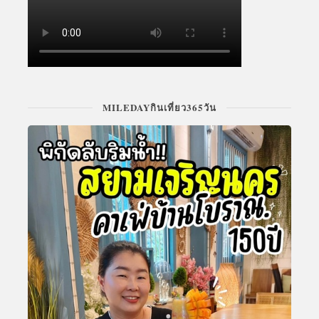
MILEDAYกินเที่ยว365วัน