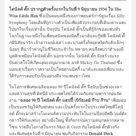
โดนัลด์ ดั๊ก ปรากฏตัวครั้งแรกในวันที่ 9 มิถุนายน 1934 ใน The
Wise Little Hen
ซึ่งเป็นตอนหนึ่งของภาพยนตร์การ์ตูนเรื่อง Silly
Symphony โดยเดิมทีถูกวางตัวเป็นเพียงตัวประกอบที่เดินเตาะแตะ
ไปมาในเรื่องเท่านั้น ปัจจุบัน โดนัลด์ ดั๊กเป็นที่รู้จักของแฟนทั่ว
โลกในฐานะหนึ่งในเพื่อนสนิทของมิคกี้ เมาส์และกู๊ฟฟี่ โดนัลด์ ดั๊
กมีนิสัยน่ารัก เจ้าอารมณ์เฮฮา และบางครั้งก็หงุดหงิดกับสิ่งเล็กๆ
น้อยๆ ที่น่ารำคาญในชีวิตประจำวัน หลายๆ คนจึงพบว่าตัวเองมี
บุคลิกเหมือนโดนัลด์ ดั๊ก นอกจากนั้น โดนัลด์ ดั๊ก ยังสร้างแรง
บันดาลใจให้เกิดแคมเปญมากมาย อาทิ Mickey Go Thailand ซึ่ง
บอกเล่าเรื่องราวความเป็นไทยผ่านมิคกี้ เมาส์และผองเพื่อน และ
ได้รับการตอบรับเป็นอย่างดีจากแฟนชาวไทย
ในโอกาสพิเศษเฉลิมฉลอง 90 ปีโดนัลด์ ดั๊ก จึงนับเป็นช่วงเวลา
แห่งความสุขที่ ดิสนีย์ ประเทศไทยได้ร่วมกับสยามพารากอนจัด
“ฉลอง 90 ปี โดนัลด์ ดั๊ก แฮปปี้ เบิร์ธเดย์ ก๊าบ ก๊าบ”
งาน
เพื่อมอบ
เป็นของขวัญให้กับทุกคน และเป็นครั้งแรกในประเทศไทยที่โดนั
ลด์ ดั๊กจะมาสร้างโมเมนต์ความประทับใจในงานป๊อปอัพอีเวนต์ดัง
กล่าวให้กับแฟนๆ อย่างยิ่งใหญ่ ทั้งกิจกรรมความสนุกหลากหลาย
โซน รวมถึงโอกาสในการ Meet & Greet กับโดนัลด์ ดั๊กตัวจริง
Donald Duck
และพิเศษสุดวันที่ 9 มิถุนายน พบกับกิจกรรม