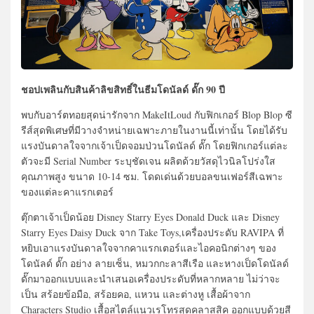
ชอปเพลินกับสินค้าลิขสิทธิ์ในธีมโดนัลด์ ดั๊ก 90 ปี
พบกับอาร์ตทอยสุดน่ารักจาก MakeItLoud กับฟิกเกอร์ Blop Blop ซี
รีส์สุดพิเศษที่มีวางจำหน่ายเฉพาะภายในงานนี้เท่านั้น โดยได้รับ
แรงบันดาลใจจากเจ้าเป็ดจอมป่วนโดนัลด์ ดั๊ก โดยฟิกเกอร์แต่ละ
ตัวจะมี Serial Number ระบุชัดเจน ผลิตด้วยวัสดุไวนิลโปร่งใส
คุณภาพสูง ขนาด 10-14 ซม. โดดเด่นด้วยบอลขนเฟอร์สีเฉพาะ
ของแต่ละคาแรกเตอร์
ตุ๊กตาเจ้าเป็ดน้อย Disney Starry Eyes Donald Duck และ Disney
Starry Eyes Daisy Duck จาก Take Toys,เครื่องประดับ RAVIPA ที่
หยิบเอาแรงบันดาลใจจากคาแรกเตอร์และไอคอนิกต่างๆ ของ
โดนัลด์ ดั๊ก อย่าง ลายเซ็น, หมวกกะลาสีเรือ และหางเป็ดโดนัลด์
ดั๊กมาออกแบบและนำเสนอเครื่องประดับที่หลากหลาย ไม่ว่าจะ
เป็น สร้อยข้อมือ, สร้อยคอ, แหวน และต่างหู เสื้อผ้าจาก
Characters Studio เสื้อสไตล์แนวเรโทรสุดคลาสสิค ออกแบบด้วยสี