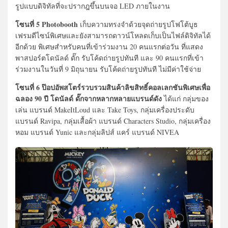
รูปแบบดิจิทัลที่จะปรากฎขึ้นบนจอ LED ภายในงาน
โซนที่ 5 Photobooth
เก็บความทรงจำด้วยจุดถ่ายรูปโฟโต้บูธ
เฟรมดีไซน์พิเศษและยังสามารถดาวน์โหลดเก็บเป็นไฟล์ดิจิทัลได้
อีกด้วย พิเศษสำหรับคนที่เข้าร่วมงาน 20 คนแรกต่อวัน ที่แสดง
พาสปอร์ตโดนัลด์ ดั๊ก รับโค้ดถ่ายรูปทันที และ 90 คนแรกที่เข้า
ร่วมงานในวันที่ 9 มิถุนายน รับโค้ดถ่ายรูปทันที ไม่มีค่าใช้จ่าย
โซนที่ 6 ป๊อปอัพสโตร์รวบรวมสินค้าลิขสิทธิ์คอลเลกชันพิเศษเพื่อ
ฉลอง 90 ปี
โดนัลด์ ดั๊กจากหลากหลายแบรนด์ดัง
ได้แก่ กลุ่มของ
เล่น แบรนด์ MakeItLoud และ Take Toys, กลุ่มเครื่องประดับ
แบรนด์ Ravipa, กลุ่มเสื้อผ้า แบรนด์ Characters Studio, กลุ่มเครื่อง
หอม แบรนด์ Yunic และกลุ่มลิปส์ แคร์ แบรนด์ NIVEA