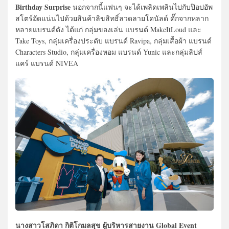
Birthday Surprise
นอกจากนี้แฟนๆ จะได้เพลิดเพลินไปกับป๊อปอัพ
สโตร์อัดแน่นไปด้วยสินค้าลิขสิทธิ์ลวดลายโดนัลด์ ดั๊กจากหลาก
หลายแบรนด์ดัง ได้แก่ กลุ่มของเล่น แบรนด์ MakeItLoud และ
Take Toys, กลุ่มเครื่องประดับ แบรนด์ Ravipa, กลุ่มเสื้อผ้า แบรนด์
Characters Studio, กลุ่มเครื่องหอม แบรนด์ Yunic และกลุ่มลิปส์
แคร์ แบรนด์ NIVEA
นางสาวโสภิดา กิติโกมลสุข ผู้บริหารสายงาน Global Event