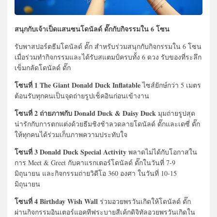
สนุกกับเจ้าเป็ดแสนซนโดนัลด์ ดั๊กกับกิจรรมใน 6 โซน
รับพาสปอร์ตธีมโดนัลด์ ดั๊ก สำหรับร่วมสนุกกับกิจกรรมใน 6 โซน
เมื่อร่วมทำกิจกรรมและได้รับสแตมป์ครบทั้ง 6 ดวง รับของที่ระลึก
เข็มกลัดโดนัลด์ ดั๊ก
โซนที่ 1 The Giant Donald Duck Inflatable
ไซส์ยักษ์กว่า 5 เมตร
ต้อนรับทุกคนเป็นจุดถ่ายรูปเช็คอินก่อนเข้างาน
โซนที่ 2 ถ่ายภาพกับ Donald Duck & Daisy Duck
มุมถ่ายรูปสุด
น่ารักกับการตกแต่งด้วยธีมชิงช้าลวดลายโดนัลด์ ดั๊กและเดซี่ ดั๊ก
ให้ทุกคนได้ร่วมเก็บภาพความประทับใจ
โซนที่ 3 Donald Duck Special Activity
พลาดไม่ได้กับโอกาสใน
การ Meet & Greet กับคาแรกเตอร์โดนัลด์ ดั๊กในวันที่ 7-9
มิถุนายน และกิจกรรมถ่ายวิดีโอ 360 องศา ในวันที่ 10-15
มิถุนายน
โซนที่ 4 Birthday Wish Wall
ร่วมอวยพรวันเกิดให้โดนัลด์ ดั๊ก
ผ่านกิจกรรมอินเตอร์แอคทีฟระบายสีเค้กดิจิทัลอวยพรวันเกิดใน