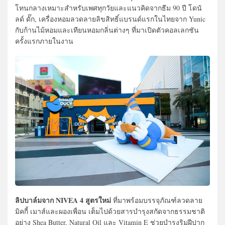
โทนกลางเหมาะสำหรับเพศทุกวัยและแนวคิดจากธีม 90 ปี โดนั
ลด์ ดั๊ก, เครื่องหอมลวดลายลิขสิทธิ์แบรนด์แรกในไทยจาก Yunic
กับก้านไม้หอมและเทียนหอมกลิ่นต่างๆ ที่มาเปิดตัวคอลเลกชัน
ครั้งแรกภายในงาน
ลิปบาล์มจาก NIVEA 4 สูตรใหม่
ที่มาพร้อมบรรจุภัณฑ์ลวดลาย
มิคกี้ เมาส์และผองเพื่อน เต็มไปด้วยสารบำรุงสกัดจากธรรมชาติ
อย่าง Shea Butter, Natural Oil และ Vitamin E ช่วยบำรุงริมฝีปาก