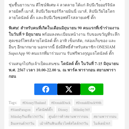
ชุ่มชื้นยาวนาน ดีไซน์พิเศษ 4 ลวดลาย ได้แก่ ลิปนีเวียออริจินัล
ลายมิคกี้ เมาส์, ลิปนีเวียเชอร์รีลายมินนี่ เมาส์, ลิปนีเวียไฮโดร
ลายโดนัลด์ ดั๊ก และลิปนีเวียซอฟท์โรสลายเดซี่ ดั๊ก
พิเศษ! สำหรับคนที่เกิดในเดือนมิถุนายน 90 คนแรกที่เข้าร่วมงาน
ในวันที่ 9 มิถุนายน
พร้อมลงทะเบียนหน้างาน รับของขวัญที่ระลึก
สุดเซอร์ไพรส์ลายโดนัลด์ ดั๊ก อาทิ เข็มกลัด, กล่องเก็บของ และ
อื่นๆ อีกมากมาย นอกจากนี้ ยังมีสิทธิ์สำหรับสมาชิก ONESIAM
SuperApp 90 คนแรกที่มาร่วมงาน รับฟรีพวงกุญแจโดนัลด์ ดั๊ก
โดนัลด์ ดั๊ก ในวันที่ 7-15 มิถุนายน
ร่วมสนุกไปกับเจ้าเป็ดแสนซน
พ.ศ. 2567 เวลา 10.00-22.00 น. ณ พาร์ค พารากอน สยามพารา
กอน
Tags:
#DisneyThailand
#DonaldDuck
#DonaldDuck90th
#SiamParagon
#โดนัลด์ดั๊ก
Disney
Mileday365
Miledayกินเที่ยว365วัน
ศูนย์การค้าสยามพารากอน
สยามพารากอน
อินเทรนด์365วัน
เม้าท์กินฟินเที่ยวไลฟ์สไตล์365วัน
ไมล์เดย์365