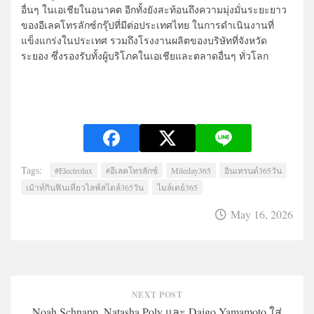
อื่นๆ ในเอเชียในอนาคต อีกทั้งยังสะท้อนถึงความมุ่งมั่นระยะยาว
ของอีเลคโทรลักซ์กรุ๊ปที่มีต่อประเทศไทย ในการดำเนินงานที่
แข็งแกร่งในประเทศ รวมถึงโรงงานผลิตของบริษัทที่จังหวัด
ระยอง ซึ่งรองรับทั้งผู้บริโภคในเอเชียและตลาดอื่นๆ ทั่วโลก
Tags:
#Electrolux
#อีเลคโทรลักซ์
Mileday365
อินเทรนด์365วัน
เม้าท์กินฟินเที่ยวไลฟ์สไตล์365วัน
ไมล์เดย์365
May 16, 2026
NEXT POST
Noah Schnapp, Natasha Poly และ Daigo Yamamoto ใส่