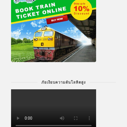
ภัยเงียบความดันโลหิตสูง