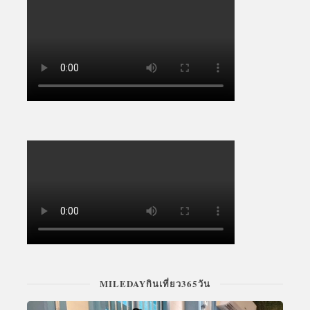
MILEDAYกินเที่ยว365วัน