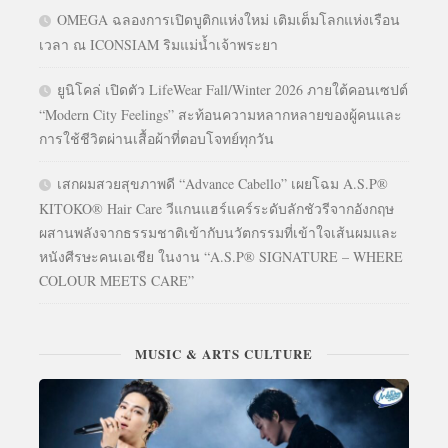
OMEGA ฉลองการเปิดบูติกแห่งใหม่ เติมเต็มโลกแห่งเรือน
เวลา ณ ICONSIAM ริมแม่น้ำเจ้าพระยา
ยูนิโคล่ เปิดตัว LifeWear Fall/Winter 2026 ภายใต้คอนเซปต์
“Modern City Feelings” สะท้อนความหลากหลายของผู้คนและ
การใช้ชีวิตผ่านเสื้อผ้าที่ตอบโจทย์ทุกวัน
เสกผมสวยสุขภาพดี “Advance Cabello” เผยโฉม A.S.P®
KITOKO® Hair Care วีแกนแฮร์แคร์ระดับลักชัวรีจากอังกฤษ
ผสานพลังจากธรรมชาติเข้ากับนวัตกรรมที่เข้าใจเส้นผมและ
หนังศีรษะคนเอเชีย ในงาน “A.S.P® SIGNATURE – WHERE
COLOUR MEETS CARE”
MUSIC & ARTS CULTURE