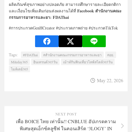
ผลิตภัณฑ์สุขภาพอย่างปลอดภัย สามารถศึกษารายละเอียดกติกา
Facebook สำนักงานคณะ
และเงื่อนไขเพิ่มเติมก่อนส่งผลงานได้ที่
กรรมการอาหารและยา: FDAThai
#การประกวดGenHCreator #ประกวดภาพถ่าย #ประกวดTikTok
Tags:
#FDAThai
#สำนักงานคณะกรรมการอาหารและยา
#อย.
Mileday365
อินเทรนด์365วัน
เม้าท์กินฟินเที่ยวไลฟ์สไตล์365วัน
ไมล์เดย์365
May 22, 2026
NEXT POST
เพื่อ BOICE ไทย เท่านั้น!! CNBLUE อัปเกรดความ
พิเศษสุดเอ็กซ์คลูซีฟ ในคอนเสิร์ต ‘3LOGY’ IN