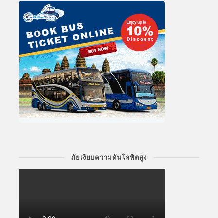
ภัยเงียบความดันโลหิตสูง