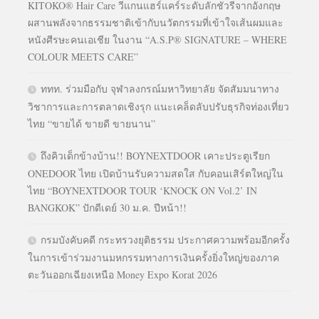
KITOKO® Hair Care วีแกนแฮร์แคร์ระดับลักชัวรีจากอังกฤษ
ผสานพลังจากธรรมชาติเข้ากับนวัตกรรมที่เข้าใจเส้นผมและ
หนังศีรษะคนเอเชีย ในงาน “A.S.P® SIGNATURE – WHERE
COLOUR MEETS CARE”
ททท. ร่วมมือกับ จุฬาลงกรณ์มหาวิทยาลัย จัดสัมมนาทาง
วิชาการและการตลาดเชิงรุก แนะเคล็ดลับปรับธุรกิจท่องเที่ยว
ไทย “ขายได้ ขายดี ขายนาน”
ถึงคิวเด็กข้างบ้าน!! BOYNEXTDOOR เคาะประตูเรียก
ONEDOOR ไทย เปิดบ้านรับความสดใส กับคอนเสิร์ตใหญ่ใน
ไทย “BOYNEXTDOOR TOUR ‘KNOCK ON Vol.2’ IN
BANGKOK” ปักดีเดย์ 30 ม.ค. ปีหน้า!!
กรมบังคับคดี กระทรวงยุติธรรม ประกาศความพร้อมอีกครั้ง
ในการเข้าร่วมงานมหกรรมทางการเงินครั้งยิ่งใหญ่ของภาค
ตะวันออกเฉียงเหนือ Money Expo Korat 2026