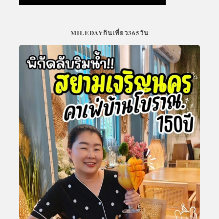
MILEDAYกินเที่ยว365วัน