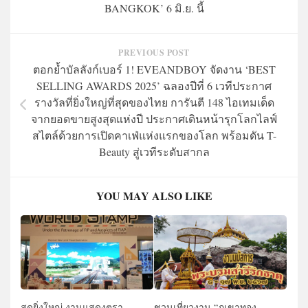
BANGKOK’ 6 มิ.ย. นี้
PREVIOUS POST
ตอกย้ำบัลลังก์เบอร์ 1! EVEANDBOY จัดงาน ‘BEST
SELLING AWARDS 2025’ ฉลองปีที่ 6 เวทีประกาศ
รางวัลที่ยิ่งใหญ่ที่สุดของไทย การันตี 148 ไอเทมเด็ด
จากยอดขายสูงสุดแห่งปี ประกาศเดินหน้ารุกโลกไลฟ์
สไตล์ด้วยการเปิดคาเฟ่แห่งแรกของโลก พร้อมดัน T-
Beauty สู่เวทีระดับสากล
YOU MAY ALSO LIKE
สุดยิ่งใหญ่ งานแสดงตรา
ชวนเที่ยวงาน “ภูเขาทอง