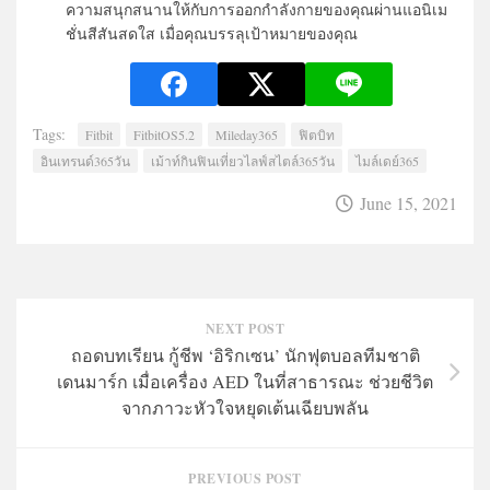
ความสนุกสนานให้กับการออกกำลังกายของคุณผ่านแอนิเม
ชั่นสีสันสดใส เมื่อคุณบรรลุเป้าหมายของคุณ
Tags:
Fitbit
FitbitOS5.2
Mileday365
ฟิตบิท
อินเทรนด์365วัน
เม้าท์กินฟินเที่ยวไลฟ์สไตล์365วัน
ไมล์เดย์365
June 15, 2021
NEXT POST
ถอดบทเรียน กู้ชีพ ‘อิริกเซน’ นักฟุตบอลทีมชาติ
เดนมาร์ก เมื่อเครื่อง AED ในที่สาธารณะ ช่วยชีวิต
จากภาวะหัวใจหยุดเต้นเฉียบพลัน
PREVIOUS POST