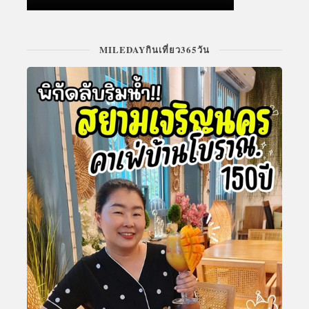
MILEDAYกินเที่ยว365วัน