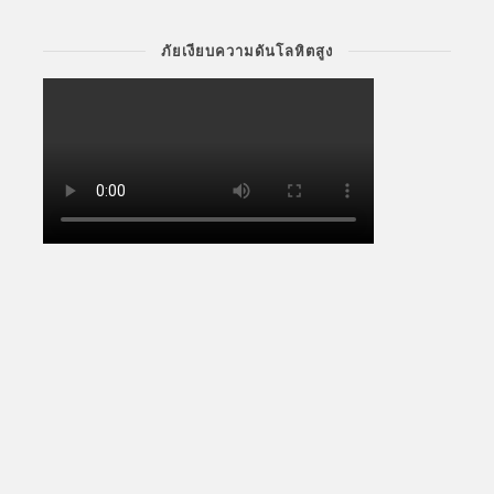
ภัยเงียบความดันโลหิตสูง