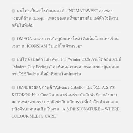
คนไทยเป็นอะไรกับคนเก่า! “INC MATAWEE” ส่งเพลง
“รอบที่ล้าน (Loop)” เพลงของคนที่พยายามลืม แต่หัวใจยังวน
กลับไปที่เดิม
OMEGA ฉลองการเปิดบูติกแห่งใหม่ เติมเต็มโลกแห่งเรือน
เวลา ณ ICONSIAM ริมแม่น้ำเจ้าพระยา
ยูนิโคล่ เปิดตัว LifeWear Fall/Winter 2026 ภายใต้คอนเซปต์
“Modern City Feelings” สะท้อนความหลากหลายของผู้คนและ
การใช้ชีวิตผ่านเสื้อผ้าที่ตอบโจทย์ทุกวัน
เสกผมสวยสุขภาพดี “Advance Cabello” เผยโฉม A.S.P®
KITOKO® Hair Care วีแกนแฮร์แคร์ระดับลักชัวรีจากอังกฤษ
ผสานพลังจากธรรมชาติเข้ากับนวัตกรรมที่เข้าใจเส้นผมและ
หนังศีรษะคนเอเชีย ในงาน “A.S.P® SIGNATURE – WHERE
COLOUR MEETS CARE”