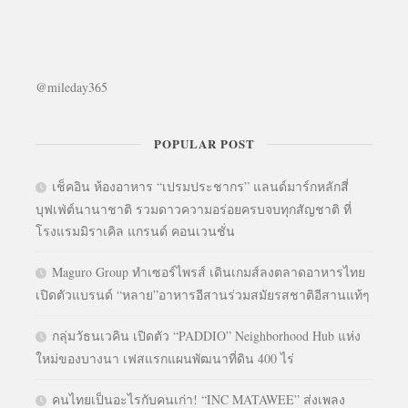
@mileday365
POPULAR POST
เช็คอิน ห้องอาหาร “เปรมประชากร” แลนด์มาร์กหลักสี่
บุฟเฟ่ต์นานาชาติ รวมดาวความอร่อยครบจบทุกสัญชาติ ที่
โรงแรมมิราเคิล แกรนด์ คอนเวนชั่น
Maguro Group ทำเซอร์ไพรส์ เดินเกมส์ลงตลาดอาหารไทย
เปิดตัวแบรนด์ “หลาย”อาหารอีสานร่วมสมัยรสชาติอีสานแท้ๆ
กลุ่มวัธนเวคิน เปิดตัว “PADDIO” Neighborhood Hub แห่ง
ใหม่ของบางนา เฟสแรกแผนพัฒนาที่ดิน 400 ไร่
คนไทยเป็นอะไรกับคนเก่า! “INC MATAWEE” ส่งเพลง