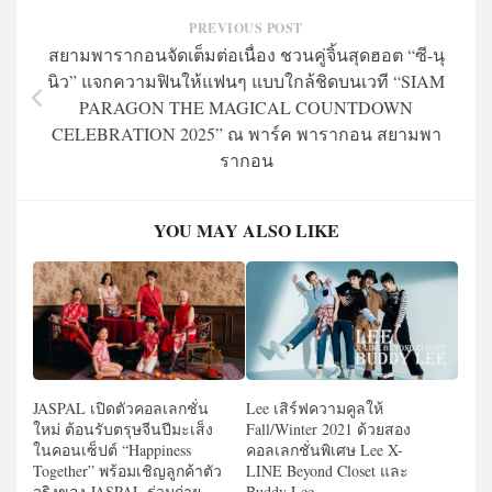
PREVIOUS POST
สยามพารากอนจัดเต็มต่อเนื่อง ชวนคู่จิ้นสุดฮอต “ซี-นุ
นิว” แจกความฟินให้แฟนๆ แบบใกล้ชิดบนเวที “SIAM
PARAGON THE MAGICAL COUNTDOWN
CELEBRATION 2025” ณ พาร์ค พารากอน สยามพา
รากอน
YOU MAY ALSO LIKE
JASPAL เปิดตัวคอลเลกชั่น
Lee เสิร์ฟความคูลให้
ใหม่ ต้อนรับตรุษจีนปีมะเส็ง
Fall/Winter 2021 ด้วยสอง
ในคอนเซ็ปต์ “Happiness
คอลเลกชั่นพิเศษ Lee X-
Together” พร้อมเชิญลูกค้าตัว
LINE Beyond Closet และ
จริงของ JASPAL ร่วมถ่าย
Buddy Lee