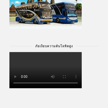
ภัยเงียบความดันโลหิตสูง