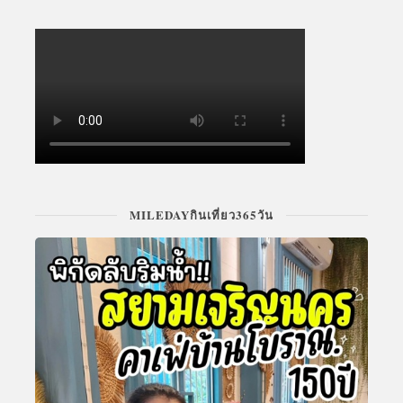
MILEDAYกินเที่ยว365วัน