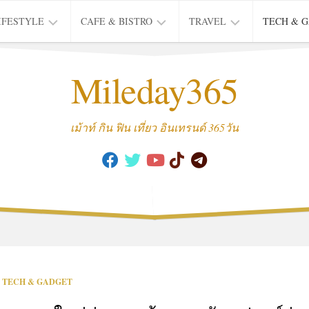
IFESTYLE
CAFE & BISTRO
TRAVEL
TECH & 
IFE
BISTRO
TIEW
Mileday365
HEALTH
THAI
CAFE
HOTEL
INTER
REVIEW
TRIP
เม้าท์ กิน ฟิน เที่ยว อินเทรนด์ 365วัน
MUSIC
&
ARTS
CULTURE
FASHION
&
BEAUTY
MOVIE
TECH & GADGET
&
SERIES