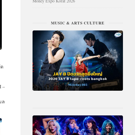
Money Expo Korat 2026
MUSIC & ARTS CULTURE
ัด
I –
เมล