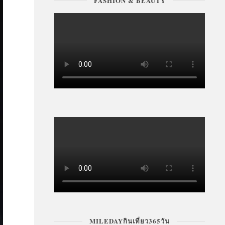
FASHION & BEAUTY
MILEDAYกินเที่ยว365วัน