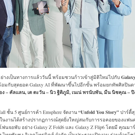
Galax
เป็นทางการแล้ววันนี้ พร้อมชวนก้าวเข้าสู่มิติใหม่ไปกับ
้อมกับสุดยอด Galaxy AI ที่พัฒนาขึ้นไปอีกขั้น พร้อมยกทัพศิลปิน
ง – คัลแลน, เต ตะวัน – นิว ฐิติภูมิ, เนเน่ พรนับพัน, มีน นิชคุณ – ปิ
“Unfold You Story”
ll ชั้น 5 ศูนย์การค้า Emsphere จัดงาน
ปาร์ตี้ส
ภายในงานได้สร้างปรากฏการณ์สุดยิ่งใหญ่สมกับการรอคอยของแฟน
ทโฟนจอพับ อย่าง Galaxy Z Fold6 และ Galaxy Z Flip6 โดยมี คุณมาร
ัท ไทยซัมซุง อิเลคโทรนิคส์ จำกัด เป็นประธานเปิดงาน ร่วมด้วยโชว