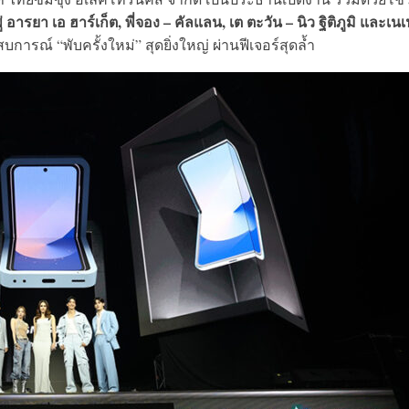
่ อารยา เอ ฮาร์เก็ต, พี่จอง – คัลแลน, เต ตะวัน – นิว ฐิติภูมิ และเนเ
ารณ์ “พับครั้งใหม่” สุดยิ่งใหญ่ ผ่านฟีเจอร์สุดล้ำ