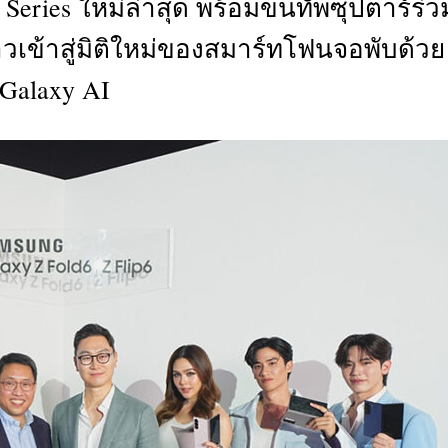
Z Series ใหม่ล่าสุด พร้อมขนทัพซุปตาร์ร่ว
CTIVITIES
าวเข้าสู่มิติใหม่ของสมาร์ทโฟนจอพับด้วย
&
EVENT
Galaxy AI
DEAL