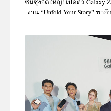
ซัมซุงจัดใหญ่! เปิดตัว Galaxy 
A
งาน “Unfold Your Story” พาก้