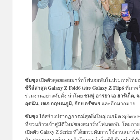
ซัมซุง
เปิดตัวสุดยอดสมาร์ทโฟนจอพับในประเทศไทยอย่าง
ซีรีส์ล่าสุด Galaxy Z Fold6 และ Galaxy Z Flip6
ที่มาพร
ชมพู่ อารยา เอ ฮาร์เก็ต, จอ
ร่วมงานอย่างคับคั่ง นำโดย
ฤตนัน, เจเจ กฤษณภูมิ, ก้อย อรัชพร
และอีกมากมาย
ซัมซุง
ได้สร้างปรากฏการณ์สุดยิ่งใหญ่เนรมิต Sphere Ha
ที่ชวนก้าวเข้าสู่มิติใหม่ของสมาร์ทโฟนจอพับ โดย
เปิดตัว Galaxy Z Series ที่ได้ยกระดับการใช้งานสมาร์
คิม ประธานองค์กร ธุรกิจโมบายล์ เอ็กซ์พีเรียนซ์ บริษ