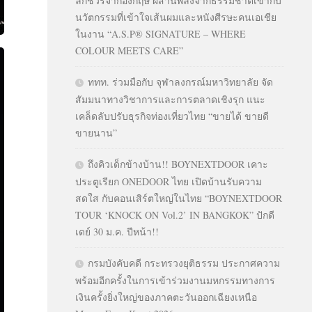
ลักชัวรีจากอังกฤษ ผสานพลังจากธรรมชาติเข้ากับ
นวัตกรรมที่เข้าใจเส้นผมและหนังศีรษะคนเอเชีย
ในงาน “A.S.P® SIGNATURE – WHERE
COLOUR MEETS CARE”
ททท. ร่วมมือกับ จุฬาลงกรณ์มหาวิทยาลัย จัด
สัมมนาทางวิชาการและการตลาดเชิงรุก แนะ
เคล็ดลับปรับธุรกิจท่องเที่ยวไทย “ขายได้ ขายดี
ขายนาน”
ถึงคิวเด็กข้างบ้าน!! BOYNEXTDOOR เคาะ
ประตูเรียก ONEDOOR ไทย เปิดบ้านรับความ
สดใส กับคอนเสิร์ตใหญ่ในไทย “BOYNEXTDOOR
TOUR ‘KNOCK ON Vol.2’ IN BANGKOK” ปักดี
เดย์ 30 ม.ค. ปีหน้า!!
กรมบังคับคดี กระทรวงยุติธรรม ประกาศความ
พร้อมอีกครั้งในการเข้าร่วมงานมหกรรมทางการ
เงินครั้งยิ่งใหญ่ของภาคตะวันออกเฉียงเหนือ