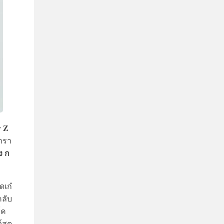
y Z
ดารา
ง ก
ุดเก๋
คลับ
์ค
์สุด