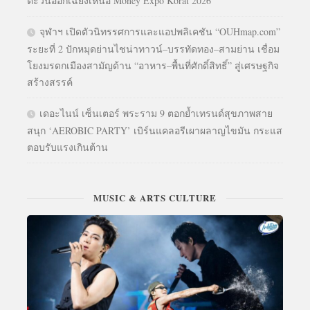
ตะวันออกเฉียงเหนือ Money Expo Korat 2026
จุฬาฯ เปิดตัวนิทรรศการและแอปพลิเคชัน “OUHmap.com”
ระยะที่ 2 ปักหมุดย่านไชน่าทาวน์–บรรทัดทอง–สามย่าน เชื่อม
โยงมรดกเมืองสามัญด้าน “อาหาร–พื้นที่ศักดิ์สิทธิ์” สู่เศรษฐกิจ
สร้างสรรค์
เดอะไนน์ เซ็นเตอร์ พระราม 9 ตอกย้ำเทรนด์สุขภาพสาย
สนุก ‘AEROBIC PARTY’ เบิร์นแคลอรีเผาผลาญไขมัน กระแส
ตอบรับแรงเกินต้าน
MUSIC & ARTS CULTURE