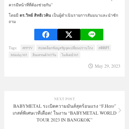
ควรมีหน้าที่ที่ต้องช่วยกัน”
ดร.วิทย์ สิทธิเวคิน
โดยมี
เป็นผู้ดำเนินรายการสัมมนาและนำซัก
ถาม
Tags:
#PPTV
#ปลดล็อกข้อมูลรัฐจุดเปลี่ยนปราบโกง
#พีพีทีวี
Mileday365
อินเทรนด์365วัน
ไมล์เดย์365
May 29, 2023
NEXT POST
BABYMETAL ระเบิดความมันส์สุดร้อนแรง “F.Hero”
เกสต์พิเศษเวทีเดือด! ในงาน “BABYMETAL WORLD
TOUR 2023 IN BANGKOK”