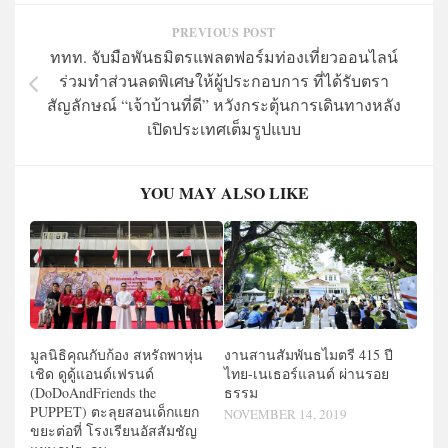
PREVIOUS POST
ททท. จับมือพันธมิตรแพลตฟอร์มท่องเที่ยวออนไลน์
ร่วมทำส่วนลดพิเศษให้ผู้ประกอบการ ที่ได้รับตรา
สัญลักษณ์ “เจ้าบ้านที่ดี” หวังกระตุ้นการเดินทางหลัง
เปิดประเทศเต็มรูปแบบ
YOU MAY ALSO LIKE
มูลนิธิคุณกับก้อง สหรัถพาหุ่น
งานสานสัมพันธไมตรี 415 ปี
เชิด ดูดู้แอนด์เฟรนด์
ไทย-เนเธอร์แลนด์ ผ่านรอย
(DoDoAndFriends the
ธรรม
PUPPET) ตะลุยสอนเด็กแยก
NOVEMBER 14, 2019
ขยะต่อที่ โรงเรียนอัสสัมชัญ