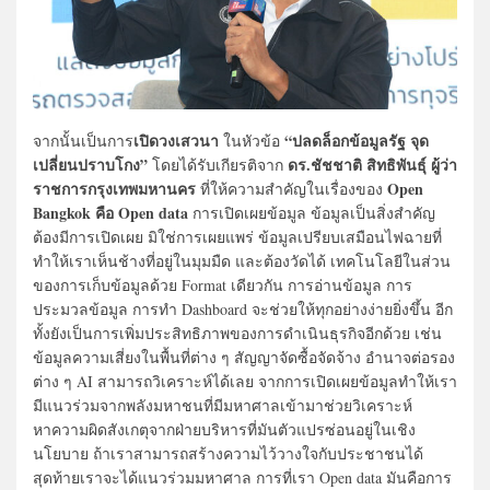
เปิดวงเสวนา
“ปลดล็อกข้อมูลรัฐ จุด
จากนั้นเป็นการ
ในหัวข้อ
เปลี่ยนปราบโกง”
ดร.ชัชชาติ สิทธิพันธุ์ ผู้ว่า
โดยได้รับเกียรติจาก
ราชการกรุงเทพมหานคร
Open
ที่ให้ความสำคัญในเรื่องของ
Bangkok คือ Open data
การเปิดเผยข้อมูล ข้อมูลเป็นสิ่งสำคัญ
ต้องมีการเปิดเผย มิใช่การเผยแพร่ ข้อมูลเปรียบเสมือนไฟฉายที่
ทำให้เราเห็นช้างที่อยู่ในมุมมืด และต้องวัดได้ เทคโนโลยีในส่วน
ของการเก็บข้อมูลด้วย Format เดียวกัน การอ่านข้อมูล การ
ประมวลข้อมูล การทำ Dashboard จะช่วยให้ทุกอย่างง่ายยิ่งขึ้น อีก
ทั้งยังเป็นการเพิ่มประสิทธิภาพของการดำเนินธุรกิจอีกด้วย เช่น
ข้อมูลความเสี่ยงในพื้นที่ต่าง ๆ สัญญาจัดซื้อจัดจ้าง อำนาจต่อรอง
ต่าง ๆ AI สามารถวิเคราะห์ได้เลย จากการเปิดเผยข้อมูลทำให้เรา
มีแนวร่วมจากพลังมหาชนที่มีมหาศาลเข้ามาช่วยวิเคราะห์
หาความผิดสังเกตุจากฝ่ายบริหารที่มันตัวแปรซ่อนอยู่ในเชิง
นโยบาย ถ้าเราสามารถสร้างความไว้วางใจกับประชาชนได้
สุดท้ายเราจะได้แนวร่วมมหาศาล การที่เรา Open data มันคือการ