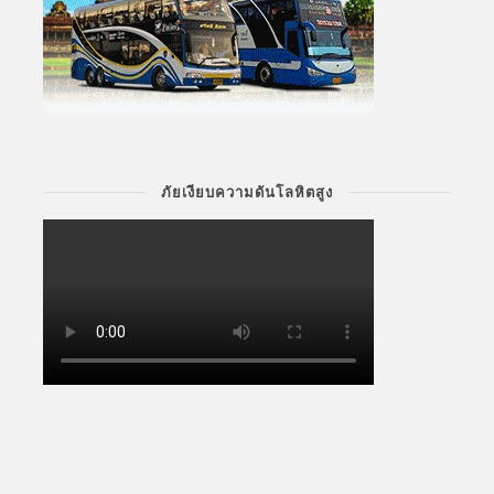
ภัยเงียบความดันโลหิตสูง