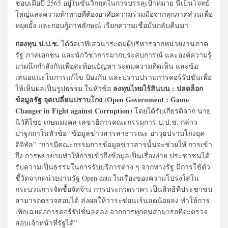
ชอบเมื่อปี 2565 อยู่ในขั้นวิกฤตในการบรรลุเป้าหมาย นี่เป็นโจทย์
ใหญ่และความท้าทายที่ต้องอาศัยความร่วมมือจากทุกภาคส่วนเพื่อ
หยุดยั้ง และกอบกู้ภาพลักษณ์ เรียกความเชื่อมั่นกลับคืนมา
กองทุน ป.ป.ช.
ได้จัดเวทีเสวนาระดมผู้บริหารจากหน่วยงานภาค
รัฐ ภาคเอกชน และนักวิชาการมากประสบการณ์ และองค์ความรู้
มาผนึกกำลังกันเพื่อสะท้อนปัญหา ระดมความคิดเห็น และข้อ
เสนอแนะในการแก้ไข ป้องกัน และปราบปรามการคอร์รัปชันเพื่อ
ลงทุนไทยไร้สินบน : ปลดล็อก
ให้เห็นผลเป็นรูปธรรม ในหัวข้อ
ข้อมูลรัฐ จุดเปลี่ยนปราบโกง (Open Government : Game
Changer in Fight against Corruption)
โดยได้รับเกียรติจาก นาย
นิวัติไชย เกษมมงคล เลขาธิการคณะกรรมการ ป.ป.ช. กล่าว
ปาฐกถาในหัวข้อ “ข้อมูลข่าวสารสาธารณะ อาวุธปราบโกงยุค
ดิจิทัล” “การมีคณะกรรมการข้อมูลข่าวสารนั้นจะช่วยให้ การเข้า
ถึง การพยายามทำให้การเข้าถึงข้อมูลเป็นเรื่องง่าย ประชาชนได้
รับความเป็นธรรมในการรับบริการต่าง ๆ จากทางรัฐ มีการใช้ตัว
ชี้วัดจากหน่วยงานรัฐ Open data ในเรื่องของความโปร่งใสใน
กระบวนการจัดซื้อจัดจ้าง การประกวดราคา เป็นสิทธิที่ประชาชน
สามารถตรวจสอบได้ ส่งผลให้วาระซ่อนเร้นลดน้อยลง ทำให้การ
เพิกเฉยต่อการคอร์รัปชั่นลดลง จากการทุกคนสามารถที่จะตรวจ
สอบเจ้าหน้าที่รัฐได้”