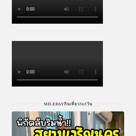
MILEDAYกินเที่ยว365วัน