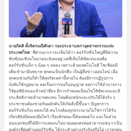
นายกิตติ ตั้งจิตรมณีศักดา รองประธานสภาอุตสาหกรรมแห่ง
ประเทศไทย
“ที่ผ่านมาเราจะเห็นได้ว่า คอร์รัปชั่นใหญ่ที่มีความ
ซับซ้อนเชิงนโยบายจะยังคงอยู่ แต่ที่เห็นได้ชัดเจนเลยคือ
คอร์รัปชั่นเล็ก ๆ น้อย ๆ ลดลง เพราะด้วยเทคโนโลยี โซเชียลมี
เดียเข้ามามีบทบาท ทุกคนเป็นนักสืบ เป็นผู้สื่อข่าวออนไลน์ เมื่อ
ทุกคนช่วยกันก็ทำให้ทุจริตเหล่านี้หายไป ต้องมีการปฏิรูปการ
บังคับใช้กฎหมาย ลดเรื่องการขอใบอนุญาต ลดการใช้อำนาจการ
ใช้ดุลพินิจของเจ้าหน้าที่ลง มีการกำหนดเงื่อนไขให้ชัดเจนและมี
ประสิทธิภาพเข้ามาทดแทน โทษต้องหนักและปรับให้ได้จริง ๆ
ประชาชนต้องช่วยกันผลักดันให้เกิดสิ่งนี้ขึ้นมา ปัญหาการ
คอร์รัปชั่นก็จะลดลงได้ คนโกงต้องถูกประณามไม่ใช่การได้รับ
เกียรติยังมีคนยกมือไหว้ เรื่องลักษณะนี้ต้องหมดไป และในส่วน
ของเอกชนที่ได้มีการแสดงนโยบายเผยแพร่ต่อสาธารณชนว่าเป็น
องค์กรที่ต่อต้านคอร์รัปชั่น ได้กระทำอย่างจริงจังหรือไม่ เราทุกคน