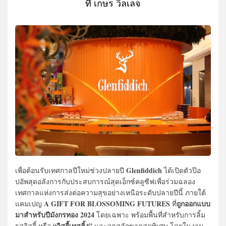
ที่ เกษร วิลเลจ
Glenfiddich
เพื่อต้อนรับเทศกาลปีใหม่ช่วงปลายปี
ได้เปิดตัวป๊อ
ปอัพสุดอลังการกับประสบการณ์สุดเอ็กซ์คลูซีฟเพื่อร่วมฉลอง
เทศกาลแห่งการส่งต่อความสุขอย่างเหนือระดับปลายปีนี้ ภายใต้
A GIFT FOR BLOSSOMING FUTURES
ถูกออกแบบ
แคมเปญ
ที่
มาสำหรับปีมังกรทอง 2024
โดยเฉพาะ พร้อมพื้นที่สำหรับการลิ้ม
“วิสกี้เทสติ้ง”
รสวิสกี้ หรือ
และจุดสลักขวดสุดพิเศษ โดยในงาน