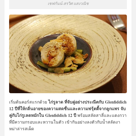
เชฟกันน์-สรวิศ แสงวณิช
ไก่รูลาด ที่จับคู่อย่างประณีตกับ Glenfiddich
เริ่มต้นคอร์สแรกด้วย
12 ปีที่ให้กลิ่นอายของความสดชื่นและความฟรุ้ตตี้จากลูกแพร จับ
คู่กับไก่รูเลดหมักใน Glenfiddich 12 ปี
พร้อมสลัดสาลี่และแตงกวา
ที่มีความกรอบและหวานในตัว เข้ากันอย่างลงตัวกับน้ำสลัดงา
หม่าล่ารสเผ็ด