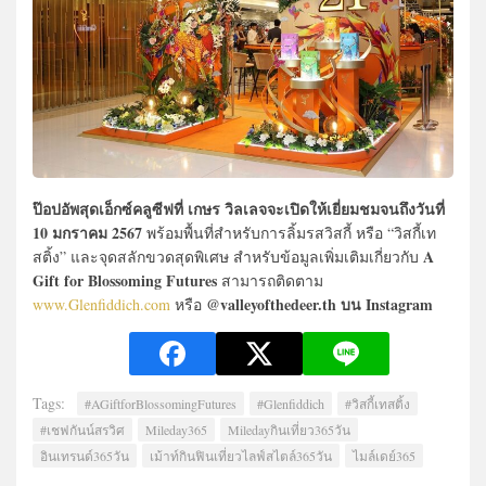
ป๊อปอัพสุดเอ็กซ์คลูซีฟที่ เกษร วิลเลจจะเปิดให้เยี่ยมชมจนถึงวันที่
10 มกราคม 2567
พร้อมพื้นที่สำหรับการลิ้มรสวิสกี้ หรือ “วิสกี้เท
A
สติ้ง” และจุดสลักขวดสุดพิเศษ สำหรับข้อมูลเพิ่มเติมเกี่ยวกับ
Gift for Blossoming Futures
สามารถติดตาม
@valleyofthedeer.th บน Instagram
www.Glenfiddich.com
หรือ
Tags:
#AGiftforBlossomingFutures
#Glenfiddich
#วิสกี้เทสติ้ง
#เชฟกันน์สรวิศ
Mileday365
Miledayกินเที่ยว365วัน
อินเทรนด์365วัน
เม้าท์กินฟินเที่ยวไลฟ์สไตล์365วัน
ไมล์เดย์365