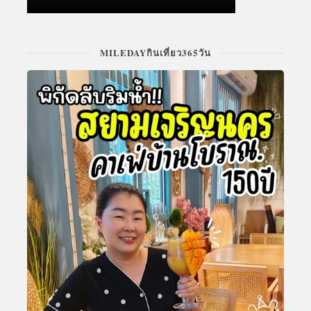
MILEDAYกินเที่ยว365วัน