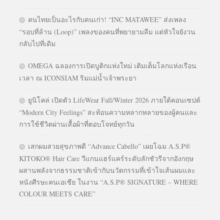
คนไทยเป็นอะไรกับคนเก่า! “INC MATAWEE” ส่งเพลง
“รอบที่ล้าน (Loop)” เพลงของคนที่พยายามลืม แต่หัวใจยังวน
กลับไปที่เดิม
OMEGA ฉลองการเปิดบูติกแห่งใหม่ เติมเต็มโลกแห่งเรือน
เวลา ณ ICONSIAM ริมแม่น้ำเจ้าพระยา
ยูนิโคล่ เปิดตัว LifeWear Fall/Winter 2026 ภายใต้คอนเซปต์
“Modern City Feelings” สะท้อนความหลากหลายของผู้คนและ
การใช้ชีวิตผ่านเสื้อผ้าที่ตอบโจทย์ทุกวัน
เสกผมสวยสุขภาพดี “Advance Cabello” เผยโฉม A.S.P®
KITOKO® Hair Care วีแกนแฮร์แคร์ระดับลักชัวรีจากอังกฤษ
ผสานพลังจากธรรมชาติเข้ากับนวัตกรรมที่เข้าใจเส้นผมและ
หนังศีรษะคนเอเชีย ในงาน “A.S.P® SIGNATURE – WHERE
COLOUR MEETS CARE”