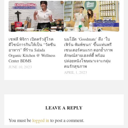
เชฟลี พิจิกา เปิดครัวสู้โรค
นมโอ๊ต ‘Goodmate’ ดึง ‘ใบ
ดีไซน์การกินให้เป็น “วัคซีน
เฟิร์น-พิมพ์ชนก’ ขึ้นแท่นพรี
อาหาร” ที่ร้าน Salada
เซนเตอร์คนแรก ตอกย้ำภาพ
Organic Kitchen @ Wellness
ลักษณ์สายเฮลท์ตี้ พร้อม
Center BDMS
ปล่อยหนังโฆษณาเจาะกลุ่ม
คนรักสุขภาพ
JUNE 10, 2023
APRIL 1, 2023
LEAVE A REPLY
You must be
logged in
to post a comment.