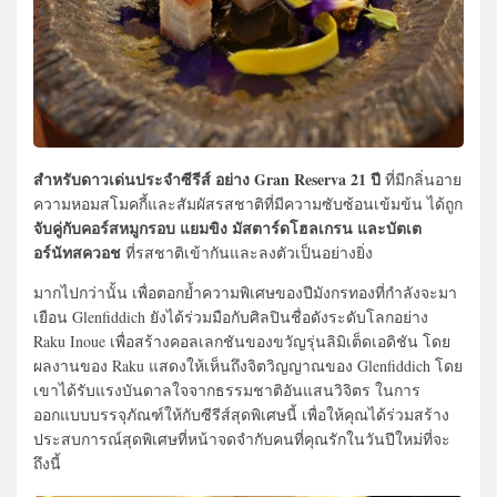
สำหรับดาวเด่นประจำซีรีส์ อย่าง Gran Reserva 21 ปี
ที่มีกลิ่นอาย
ความหอมสโมคกี้และสัมผัสรสชาติที่มีความซับซ้อนเข้มข้น ได้ถูก
จับคู่กับคอร์สหมูกรอบ แยมขิง มัสตาร์ดโฮลเกรน และบัตเต
อร์นัทสควอช
ที่รสชาติเข้ากันและลงตัวเป็นอย่างยิ่ง
มากไปกว่านั้น เพื่อตอกย้ำความพิเศษของปีมังกรทองที่กำลังจะมา
เยือน Glenfiddich ยังได้ร่วมมือกับศิลปินชื่อดังระดับโลกอย่าง
Raku Inoue เพื่อสร้างคอลเลกชันของขวัญรุ่นลิมิเต็ดเอดิชัน โดย
ผลงานของ Raku แสดงให้เห็นถึงจิตวิญญาณของ Glenfiddich โดย
เขาได้รับแรงบันดาลใจจากธรรมชาติอันแสนวิจิตร ในการ
ออกแบบบรรจุภัณฑ์ให้กับซีรีส์สุดพิเศษนี้ เพื่อให้คุณได้ร่วมสร้าง
ประสบการณ์สุดพิเศษที่หน้าจดจำกับคนที่คุณรักในวันปีใหม่ที่จะ
ถึงนี้