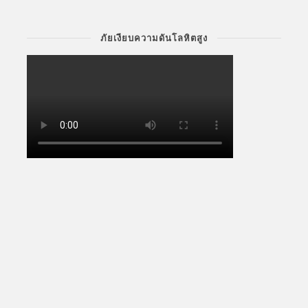
ภัยเงียบความดันโลหิตสูง