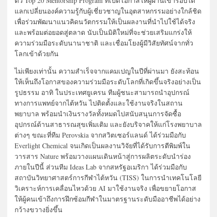
ตัว
Top
20
Mentorship Program ที่เปิดโอกาสให้
ผู้ผ่านเข้ารอบได้
แลกเปลี่ยนองค์ความรู้กับผู้เชี่ยวชาญในอุตสาหกรรมอย่างใกล้ชิด
เพื่อร่วมพัฒนาแนวคิดนวัตกรรมให้เป็นผลงานที่นำไปใช้ได้จริง
และพร้อมต่อยอดสู่ตลาด นับเป็นมิติใหม่ที่จะช่วยเสริมแกร่งให้
ความร่วมมือระดับนานาชาติ และเชื่อมโยงผู้มีวิสัยทัศน์จากทั่ว
โลกเข้าด้วยกัน
ไม่เพียงเท่านั้น ความสำเร็จจากแคมเปญในปีที่ผ่านมา ยังสะท้อน
ให้เห็นถึงโอกาสของความร่วมมือระดับโลกที่เกิดขึ้นจริงอย่างเป็น
รูปธรรม อาทิ ในประเทศยูเครน ทีมผู้ชนะสามารถนำอุปกรณ์
ทางการแพทย์จากไต้หวัน
ไปติดตั้งและใช้งานจริงในสถาน
พยาบาล พร้อมนำเงินรางวัลทั้งหมดไปสนับสนุนการจัดซื้อ
อุปกรณ์ด้านสาธารณสุขเพิ่มเติม และยังบริจาคให้แก่โรงพยาบาล
ต่างๆ ขณะที่ทีม
Perovskia
จากสวิตเซอร์แลนด์ ได้ร่วมมือกับ
Everlight Chemical
จนเกิดเป็นผลงานวิจัยที่ได้รับการตีพิมพ์ใน
วารสาร
Nature
พร้อมวางแผนเดินหน้าสู่การผลิตระดับนำร่อง
ภายในปีนี้ ส่วนทีม
Ideas Lab
จากสหรัฐอเมริกา ได้ร่วมมือกับ
สถาบันวิทยาศาสตร์การกีฬาไต้หวัน (
TISS)
ในการนำเทคโนโลยี
วิเคราะห์การเคลื่อนไหวด้วย
AI
มาใช้งานจริง เพื่อขยายโอกาส
ให้ผู้คนเข้าถึงการฝึกซ้อมกีฬาในมาตรฐานระดับมืออาชีพได้อย่าง
กว้างขวางยิ่งขึ้น