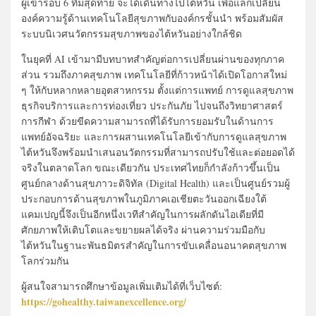
ผู้เข้ารอบ 6 ทีมสุดท้าย จะได้เดินทางไปไต้หวัน เพื่อแลกเปลี่ยน
องค์ความรู้ด้านเทคโนโลยีสุขภาพกับองค์กรชั้นนำ พร้อมสัมผัส
ระบบนิเวศนวัตกรรมสุขภาพของไต้หวันอย่างใกล้ชิด
ในยุคที่
AI
เข้ามามีบทบาทสำคัญต่อการเปลี่ยนผ่านของทุกภาค
ส่วน รวมถึงภาคสุขภาพ เทคโนโลยีที่ก้าวหน้าได้เปิดโอกาสใหม่
ๆ ให้กับหลากหลายอุตสาหกรรม ตั้งแต่การแพทย์ การดูแลสุขภาพ
ธุรกิจบริการและการท่องเที่ยว ประกันภัย ไปจนถึงวิทยาศาสตร์
การกีฬา ด้วยขีดความสามารถที่ได้รับการยอมรับในด้านการ
แพทย์อัจฉริยะ และการผสานเทคโนโลยีเข้ากับการดูแลสุขภาพ
ไต้หวันจึงพร้อมนำเสนอนวัตกรรมที่สามารถปรับใช้และต่อยอดได้
จริงในตลาดโลก ขณะเดียวกัน ประเทศไทยก็กำลังก้าวขึ้นเป็น
ศูนย์กลางด้านสุขภาวะดิจิทัล
(Digital Health)
และเป็นศูนย์รวมผู้
ประกอบการด้านสุขภาพในภูมิภาคเอเชียตะวันออกเฉียงใต้
แคมเปญนี้จึงเป็นอีกหนึ่งเวทีสำคัญในการผลักดันไอเดียที่มี
ศักยภาพให้เติบโตและขยายผลได้จริง ผ่านความร่วมมือกับ
ไต้หวันในฐานะพันธมิตรสำคัญในการขับเคลื่อนอนาคตสุขภาพ
โลกร่วมกัน
ผู้สนใจสามารถศึกษาข้อมูลเพิ่มเติมได้ที่เว็บไซต์:
https://gohealthy.taiwanexcellence.org/