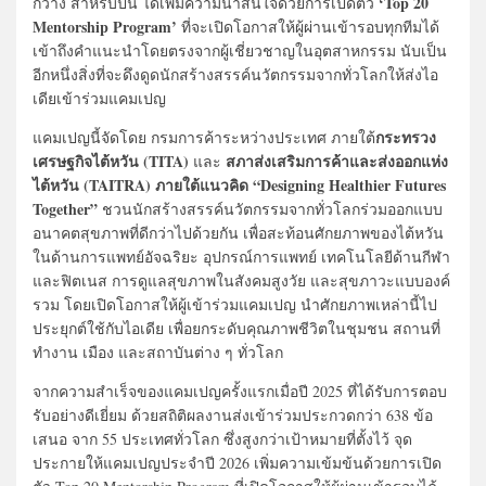
‘Top 20
กว้าง สำหรับปีนี้ ได้เพิ่มความน่าสนใจด้วยการเปิดตัว
Mentorship Program’
ที่จะเปิดโอกาสให้ผู้ผ่านเข้ารอบทุกทีมได้
เข้าถึงคำแนะนำโดยตรงจากผู้เชี่ยวชาญในอุตสาหกรรม นับเป็น
อีกหนึ่งสิ่งที่จะดึงดูดนักสร้างสรรค์นวัตกรรมจากทั่วโลกให้ส่งไอ
เดียเข้าร่วมแคมเปญ
กระทรวง
แคมเปญนี้จัดโดย
กรมการค้าระหว่างประเทศ ภายใต้
เศรษฐกิจไต้หวัน (TITA)
สภาส่งเสริมการค้าและส่งออกแห่ง
และ
ไต้หวัน (TAITRA) ภายใต้แนวคิด
“Designing Healthier Futures
Together”
ชวนนักสร้างสรรค์นวัตกรรมจากทั่วโลกร่วมออกแบบ
อนาคตสุขภาพที่ดีกว่าไปด้วยกัน
เพื่อสะท้อนศักยภาพของไต้หวัน
ในด้านการแพทย์อัจฉริยะ อุปกรณ์การแพทย์ เทคโนโลยีด้านกีฬา
และฟิตเนส การดูแลสุขภาพในสังคมสูงวัย และสุขภาวะแบบองค์
รวม โดยเปิดโอกาสให้ผู้เข้าร่วมแคมเปญ นำศักยภาพเหล่านี้ไป
ประยุกต์ใช้กับไอเดีย เพื่อยกระดับคุณภาพชีวิตในชุมชน สถานที่
ทำงาน เมือง และสถาบันต่าง ๆ ทั่วโลก
จากความสำเร็จของแคมเปญครั้งแรกเมื่อปี 2025 ที่ได้รับการตอบ
รับอย่างดีเยี่ยม ด้วยสถิติผลงานส่งเข้าร่วมประกวดกว่า 638 ข้อ
เสนอ จาก 55 ประเทศทั่วโลก ซึ่งสูงกว่าเป้าหมายที่ตั้งไว้ จุด
ประกายให้แคมเปญประจำปี 2026 เพิ่มความเข้มข้นด้วยการเปิด