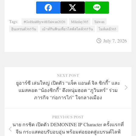
Tags:
#GoHealthywithTaiwan2026
Mileday365
Taiwan
อินเทรนด์365วัน
เม้าท์กินฟินเที่ยวไลฟ์สไตล์365วัน
ไมล์เดย์365
July 7, 2026
NEXT POST
ยูอาร์ซี เล่นใหญ่ เปิดตัว “แจ็ค แอนด์ จิล ชิกกี้” และ
แมสคอต “น้องชิกกี้” ดึงหนุ่มฮอต “ภูวินทร์” ร่วม
ภารกิจ “ก่อการไก่” ใจกลางเมือง
PREVIOUS POST
นาย กรชิต เปิดตัว DEMONINE IP Character ครั้งแรกที่
จีน กระแสตอบรับอบอุ่น พร้อมต่อยอดสู่แบรนด์ไลฟ์