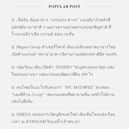
POPULAR POST
เช็คอิน ห้องอาหาร “เปรมประชากร” แลนด์มาร์กหลักสี่
บุฟเฟ่ต์นานาชาติ รวมดาวความอร่อยครบจบทุกสัญชาติ ที่
โรงแรมมิราเคิล แกรนด์ คอนเวนชั่น
Maguro Group ทำเซอร์ไพรส์ เดินเกมส์ลงตลาดอาหารไทย
เปิดตัวแบรนด์ “หลาย”อาหารอีสานร่วมสมัยรสชาติอีสานแท้ๆ
กลุ่มวัธนเวคิน เปิดตัว “PADDIO” Neighborhood Hub แห่ง
ใหม่ของบางนา เฟสแรกแผนพัฒนาที่ดิน 400 ไร่
คนไทยเป็นอะไรกับคนเก่า! “INC MATAWEE” ส่งเพลง
“รอบที่ล้าน (Loop)” เพลงของคนที่พยายามลืม แต่หัวใจยังวน
กลับไปที่เดิม
OMEGA ฉลองการเปิดบูติกแห่งใหม่ เติมเต็มโลกแห่งเรือน
เวลา ณ ICONSIAM ริมแม่น้ำเจ้าพระยา