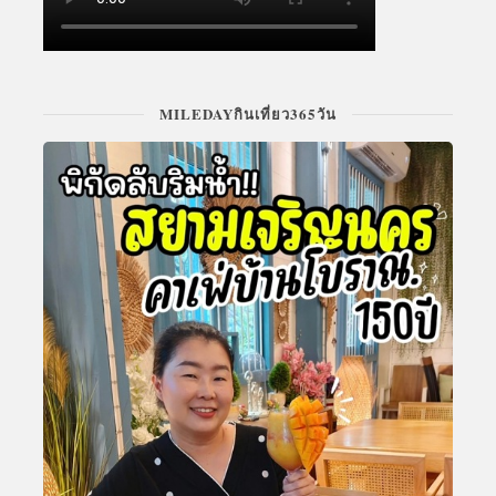
MILEDAYกินเที่ยว365วัน