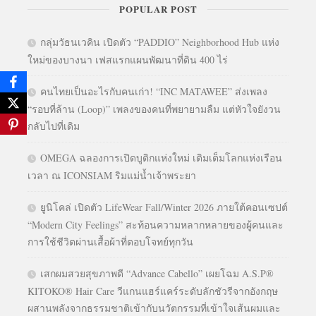
POPULAR POST
กลุ่มวัธนเวคิน เปิดตัว “PADDIO” Neighborhood Hub แห่ง
ใหม่ของบางนา เฟสแรกแผนพัฒนาที่ดิน 400 ไร่
คนไทยเป็นอะไรกับคนเก่า! “INC MATAWEE” ส่งเพลง
“รอบที่ล้าน (Loop)” เพลงของคนที่พยายามลืม แต่หัวใจยังวน
กลับไปที่เดิม
OMEGA ฉลองการเปิดบูติกแห่งใหม่ เติมเต็มโลกแห่งเรือน
เวลา ณ ICONSIAM ริมแม่น้ำเจ้าพระยา
ยูนิโคล่ เปิดตัว LifeWear Fall/Winter 2026 ภายใต้คอนเซปต์
“Modern City Feelings” สะท้อนความหลากหลายของผู้คนและ
การใช้ชีวิตผ่านเสื้อผ้าที่ตอบโจทย์ทุกวัน
เสกผมสวยสุขภาพดี “Advance Cabello” เผยโฉม A.S.P®
KITOKO® Hair Care วีแกนแฮร์แคร์ระดับลักชัวรีจากอังกฤษ
ผสานพลังจากธรรมชาติเข้ากับนวัตกรรมที่เข้าใจเส้นผมและ