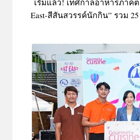
เริ่มแล้ว! เทศกาลอาหารภาคตะว
A
East-สีสันสวรรค์นักกิน” รวม 