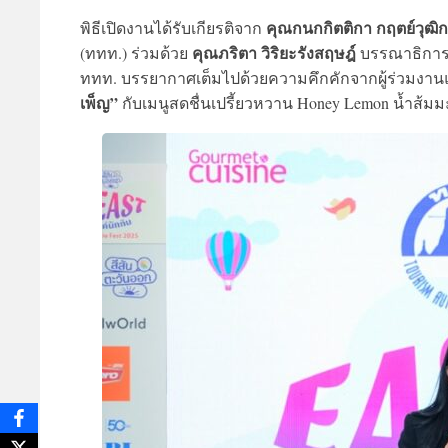
คุณกนกกิตติกา กฤตย์วุฒิ
พิธีเปิดงานได้รับเกียรติจาก
คุณภริตา วิริยะรังสฤษฎ์
(ททท.) ร่วมด้วย
บรรณาธิการบ
ททท. บรรยากาศเต็มไปด้วยความคึกคักจากผู้ร่วมงาน
เพ็ญ”
กับเมนูสดชื่นเปรี้ยวหวาน Honey Lemon น้ำส้มมะป