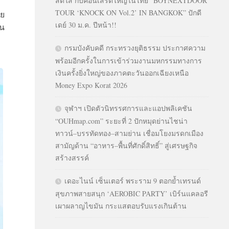
สดใส กับคอนเสิร์ตใหญ่ในไทย “BOYNEXTDOOR
TOUR ‘KNOCK ON Vol.2’ IN BANGKOK” ปักดี
ทย
เดย์ 30 ม.ค. ปีหน้า!!
ทน
กรมบังคับคดี กระทรวงยุติธรรม ประกาศความ
พร้อมอีกครั้งในการเข้าร่วมงานมหกรรมทางการ
เงินครั้งยิ่งใหญ่ของภาคตะวันออกเฉียงเหนือ
Money Expo Korat 2026
จุฬาฯ เปิดตัวนิทรรศการและแอปพลิเคชัน
“OUHmap.com” ระยะที่ 2 ปักหมุดย่านไชน่า
ทาวน์–บรรทัดทอง–สามย่าน เชื่อมโยงมรดกเมือง
สามัญด้าน “อาหาร–พื้นที่ศักดิ์สิทธิ์” สู่เศรษฐกิจ
สร้างสรรค์
เดอะไนน์ เซ็นเตอร์ พระราม 9 ตอกย้ำเทรนด์
สุขภาพสายสนุก ‘AEROBIC PARTY’ เบิร์นแคลอรี
เผาผลาญไขมัน กระแสตอบรับแรงเกินต้าน