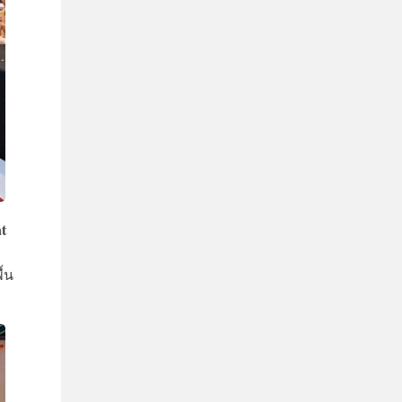
t
ื้น