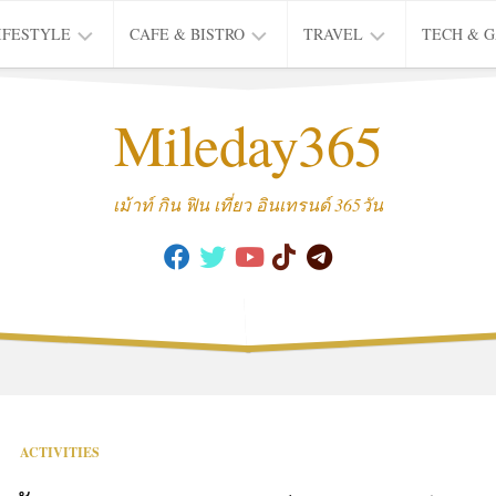
IFESTYLE
CAFE & BISTRO
TRAVEL
TECH & 
IFE
BISTRO
TIEW
Mileday365
HEALTH
THAI
CAFE
HOTEL
INTER
REVIEW
TRIP
เม้าท์ กิน ฟิน เที่ยว อินเทรนด์ 365วัน
MUSIC
&
ARTS
CULTURE
FASHION
&
BEAUTY
MOVIE
ACTIVITIES
&
SERIES