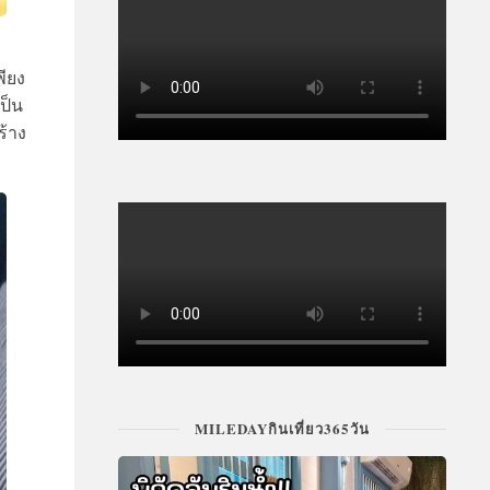
พียง
เป็น
ร้าง
MILEDAYกินเที่ยว365วัน