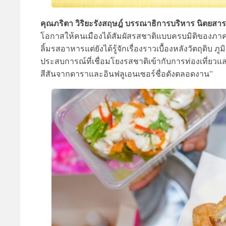
คุณภริตา วิริยะรังสฤษฎ์ บรรณาธิการบริหาร นิตยสาร
โอกาสให้คนเมืองได้สัมผัสรสชาติแบบครบมิติของภาคตะว
ลิ้มรสอาหารแต่ยังได้รู้จักเรื่องราวเบื้องหลังวัตถุดิบ
ประสบการณ์ที่เชื่อมโยงรสชาติเข้ากับการท่องเที่ยว
สีสันจากดาราและอินฟลูเอนเซอร์ชื่อดังตลอดงาน”