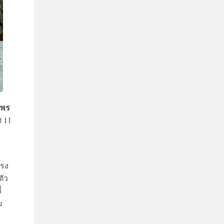
ิพร
ศ 11
โรง
ตัว
่
บ