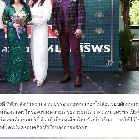
างดี ที่พักหลังทำความงาม บรรยากาศสวนดอกไม้ล้อมรอบผักสวนค
องดนตรีให้ร้องเพลงคลายเครียด เรียกได้ว่าคุณหมอศิริพร เป็นผู
เธอคือเซเลบริตี้ ดีว่าบิวตี้ของเมืองไทยตัวจริง เรียกว่าขอให้ไว้ใ
วงใยดั่งคนในครอบครัว หัวใจของการบริการ