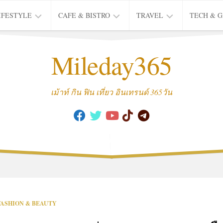
IFESTYLE
CAFE & BISTRO
TRAVEL
TECH & 
IFE
BISTRO
TIEW
Mileday365
HEALTH
THAI
CAFE
HOTEL
INTER
REVIEW
TRIP
เม้าท์ กิน ฟิน เที่ยว อินเทรนด์ 365วัน
MUSIC
&
ARTS
CULTURE
FASHION
&
BEAUTY
MOVIE
FASHION & BEAUTY
&
SERIES