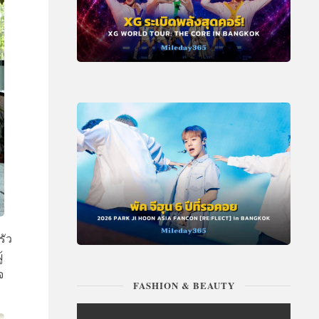
รัว
้
จ
FASHION & BEAUTY