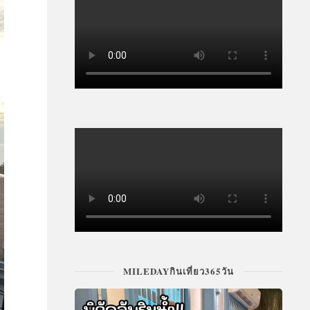
MILEDAYกินเที่ยว365วัน