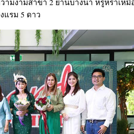
มความงามสาขา 2 ย่านบางนา หรูหราเหมื
CTIVITIES
งแรม 5 ดาว
&
EVENT
DEAL