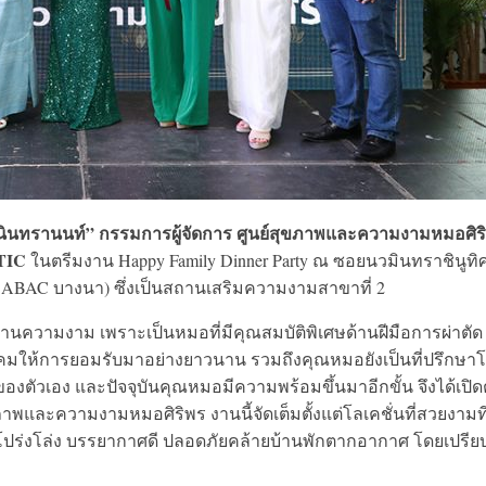
นินทรานนท์”
กรรมการผู้จัดการ
ศูนย์สุขภาพและความงามหมอศิร
TIC
ในตรีมงาน Happy Family Dinner Party ณ ซอยนวมินทราชินูทิ
 ABAC บางนา) ซึ่งเป็นสถานเสริมความงามสาขาที่ 2
งด้านความงาม เพราะเป็นหมอที่มีคุณสมบัติพิเศษด้านฝีมือการผ่าตัด
งคมให้การยอมรับมาอย่างยาวนาน รวมถึงคุณหมอยังเป็นที่ปรึกษา
ตัวเอง และปัจจุบันคุณหมอมีความพร้อมขึ้นมาอีกขั้น จึงได้เปิด
ภาพและความงามหมอศิริพร งานนี้จัดเต็มตั้งแต่โลเคชั่นที่สวยงามที
โปร่งโล่ง บรรยากาศดี ปลอดภัยคล้ายบ้านพักตากอากาศ โดยเปรีย