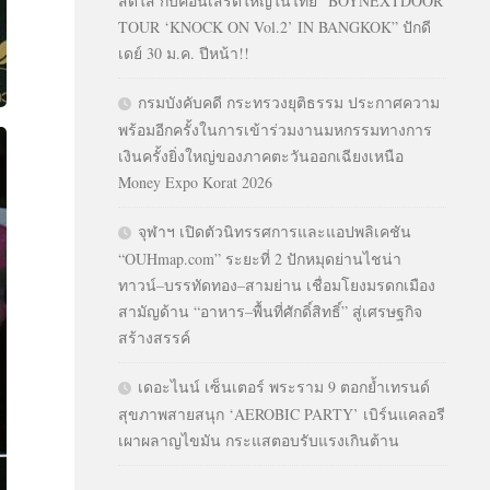
สดใส กับคอนเสิร์ตใหญ่ในไทย “BOYNEXTDOOR
TOUR ‘KNOCK ON Vol.2’ IN BANGKOK” ปักดี
เดย์ 30 ม.ค. ปีหน้า!!
กรมบังคับคดี กระทรวงยุติธรรม ประกาศความ
พร้อมอีกครั้งในการเข้าร่วมงานมหกรรมทางการ
เงินครั้งยิ่งใหญ่ของภาคตะวันออกเฉียงเหนือ
Money Expo Korat 2026
จุฬาฯ เปิดตัวนิทรรศการและแอปพลิเคชัน
“OUHmap.com” ระยะที่ 2 ปักหมุดย่านไชน่า
ทาวน์–บรรทัดทอง–สามย่าน เชื่อมโยงมรดกเมือง
สามัญด้าน “อาหาร–พื้นที่ศักดิ์สิทธิ์” สู่เศรษฐกิจ
สร้างสรรค์
เดอะไนน์ เซ็นเตอร์ พระราม 9 ตอกย้ำเทรนด์
สุขภาพสายสนุก ‘AEROBIC PARTY’ เบิร์นแคลอรี
เผาผลาญไขมัน กระแสตอบรับแรงเกินต้าน