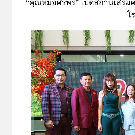
“คุณหมอศิริพร” เปิดสถานเสริ
A
โร