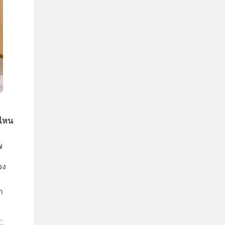
วไหน
๗
วง
า