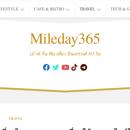
IFESTYLE
CAFE & BISTRO
TRAVEL
TECH & 
IFE
BISTRO
TIEW
Mileday365
HEALTH
THAI
CAFE
HOTEL
INTER
REVIEW
TRIP
เม้าท์ กิน ฟิน เที่ยว อินเทรนด์ 365วัน
MUSIC
&
ARTS
CULTURE
FASHION
&
BEAUTY
MOVIE
TRAVEL
&
SERIES