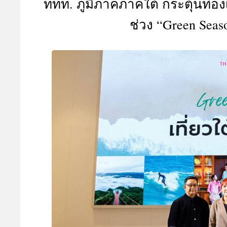
ททท. ภูมิภาคภาคใต้ กระตุ้นท่อ
A
ช่วง “Green Seaso