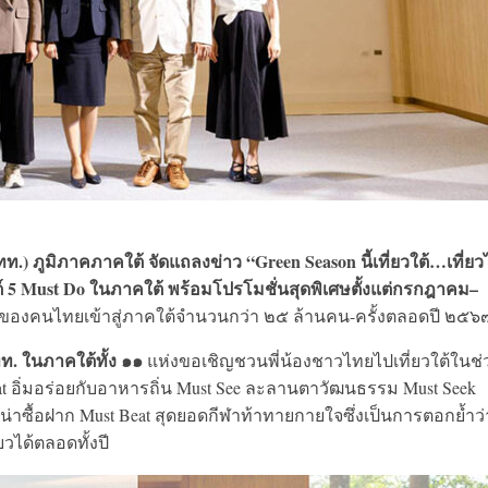
.) ภูมิภาคภาคใต้ จัดแถลงข่าว “Green Season นี้เที่ยวใต้…เที่ย
 5 Must Do ในภาคใต้
พร้อมโปรโมชั่นสุดพิเศษตั้งแต่กรกฎาคม–
่ยวของคนไทยเข้าสู่ภาคใต้จำนวนกว่า ๒๕ ล้านคน-ครั้งตลอดปี ๒๕๖
. ในภาคใต้ทั้ง ๑๑
แห่งขอเชิญชวนพี่น้องชาวไทยไปเที่ยวใต้ในช่
 Eat อิ่มอร่อยกับอาหารถิ่น Must See ละลานตาวัฒนธรรม Must Seek
าน่าซื้อฝาก Must Beat สุดยอดกีฬาท้าทายกายใจซึ่งเป็นการตอกย้ำว่
วได้ตลอดทั้งปี