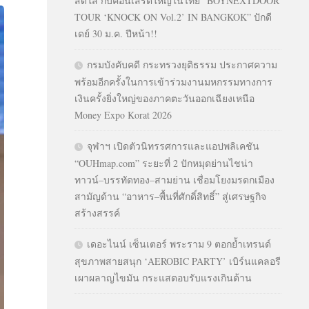
สดใส กับคอนเสิร์ตใหญ่ในไทย “BOYNEXTDOOR
TOUR ‘KNOCK ON Vol.2’ IN BANGKOK” ปักดี
เดย์ 30 ม.ค. ปีหน้า!!
กรมบังคับคดี กระทรวงยุติธรรม ประกาศความ
พร้อมอีกครั้งในการเข้าร่วมงานมหกรรมทางการ
เงินครั้งยิ่งใหญ่ของภาคตะวันออกเฉียงเหนือ
Money Expo Korat 2026
จุฬาฯ เปิดตัวนิทรรศการและแอปพลิเคชัน
“OUHmap.com” ระยะที่ 2 ปักหมุดย่านไชน่า
ทาวน์–บรรทัดทอง–สามย่าน เชื่อมโยงมรดกเมือง
สามัญด้าน “อาหาร–พื้นที่ศักดิ์สิทธิ์” สู่เศรษฐกิจ
สร้างสรรค์
เดอะไนน์ เซ็นเตอร์ พระราม 9 ตอกย้ำเทรนด์
สุขภาพสายสนุก ‘AEROBIC PARTY’ เบิร์นแคลอรี
เผาผลาญไขมัน กระแสตอบรับแรงเกินต้าน