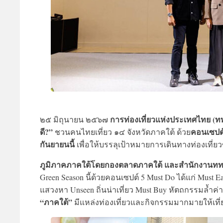
การท่องเที่ยวแห่งประเทศไทย (ททท
๒๕ มิถุนายน ๒๕๖๗
ดี?”
คอนเซปต์
ชวนคนไทยเที่ยว ๑๔ จังหวัดภาคใต้ ด้วย
กันยายนนี้
เพื่อให้บรรลุเป้าหมายการเดินทางท่องเที
ภูมิภาคภาคใต้โดยกองตลาดภาคใต้ และสำนักงานททท
Green Season นี้ด้วยคอนเซปต์ 5 Must Do ได้แก่ Must
แสวงหา Unseen ถิ่นน่าเที่ยว Must Buy หัตถกรรมล้ำค่
“ภาคใต้”
มีแหล่งท่องเที่ยวและกิจกรรมมากมายให้เที่ย