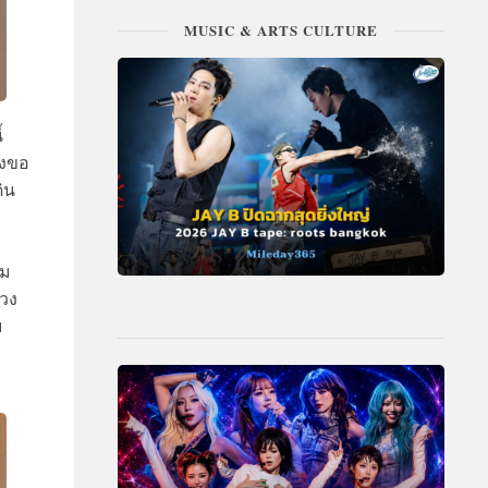
MUSIC & ARTS CULTURE
้
ึงขอ
ิน
อม
วง
ม