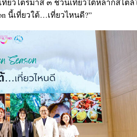
งเที่ยวไตรมาส ๓ ชวนเที่ยวใต้หลากสไตล์
CTIVITIES
n นี้เที่ยวใต้…เที่ยวไหนดี?”
&
EVENT
DEAL