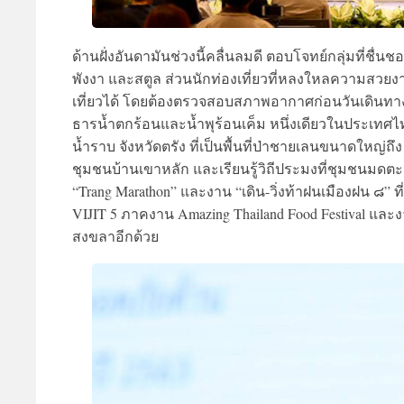
ด้านฝั่งอันดามันช่วงนี้คลื่นลมดี ตอบโจทย์กลุ่มที่ชื่น
พังงา และสตูล ส่วนนักท่องเที่ยวที่หลงใหลความสวยงา
เที่ยวได้ โดยต้องตรวจสอบสภาพอากาศก่อนวันเดินทาง 
ธารน้ำตกร้อนและน้ำพุร้อนเค็ม หนึ่งเดียวในประเทศไท
น้ำราบ จังหวัดตรัง ที่เป็นพื้นที่ป่าชายเลนขนาดใหญ่ถึ
ชุมชนบ้านเขาหลัก และเรียนรู้วิถีประมงที่ชุมชนมด
“Trang Marathon” และงาน “เดิน-วิ่งท้าฝนเมืองฝน ๘” ที
VIJIT 5 ภาคงาน Amazing Thailand Food Festival และงาน
สงขลาอีกด้วย