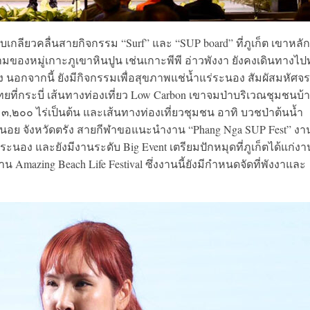
ชอบเกลียวคลื่นสายกิจกรรม “Surf” และ “SUP board” ที่ภูเก็ต เขาหลัก
มของหมู่เกาะภูเขาหินปูน เช่นเกาะพีพี อ่าวพังงา ยังคงเดินทางไป
นอกจากนี้ ยังมีกิจกรรมเพื่อสุขภาพแช่น้ำแร่ระนอง สัมผัสมหัศจร
ยที่กระบี่ เส้นทางท่องเที่ยว Low Carbon เขาจมป่าบริเวณชุมชนบ้
ง ๓,๒๐๐ ไร่เป็นต้น และเส้นทางท่องเที่ยวชุมชน อาทิ บวชป่าต้นน้ำ
ตะนอย จังหวัดตรัง สายกีฬาขอแนะนำงาน “Phang Nga SUP Fest” งา
่ระนอง และยังมีงานระดับ Big Event เตรียมปักหมุดที่ภูเก็ตได้แก่งา
 Amazing Beach Life Festival ซึ่งงานนี้ยังมีกำหนดจัดที่พังงาและ