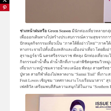
ช่วงหน้าฝนหรือ Green Season
มีนักท่องเที่ยวหลายกลุ
เพื่อออกเดินทางไปสร้างประสบการณ์ความสุขจากการท
ปักหมุดกิจกรรมเที่ยวเป็น “ภาคใต้ฝั่งอ่าวไทย”“ภาคใต
ทางกระจายไปทั้งเมืองหลักและเมืองน่าเที่ยว โดยฝั่งอ
สุราษฎร์ธานี นครศรีธรรมราช พัทลุง นักท่องเที่ยว
กิจกรรมดำน้ำตื้น ดำน้ำลึกที่เกาะเต่าพิชิตจุดชมวิว
เที่ยวเกาะหญ้าชมควายน้ำทะเลน้อย พัทลุง สายศรั
ปู่ทวด สายกีฬาต้องไม่พลาดงาน “Samui Trail” ที่เกาะ
Fruit Lovers เชิญชม “เทศกาลเงาะโรงเรียนนาสาร” สุร
เฟสติวัล เตรียมพบสีสันความสนุกได้ในงาน “Southern 