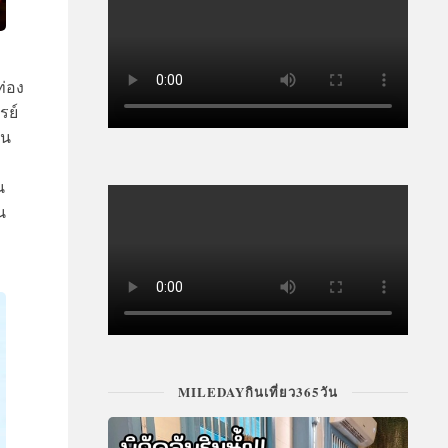
ท่อง
รย์
าน
น
น
MILEDAYกินเที่ยว365วัน