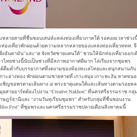
่มหลายสายที่ชื่นชอบเสน่ห์แหล่งท่องเที่ยวภาคใต้ รอคอยเวลาช่วงนี
่องเที่ยวพักผ่อนด้วยความหลากหลายของแหล่งท่องเที่ยวททท. จ
้ฝั่งอันดามัน”และ“๕ จังหวัดชายแดนใต้” ชวนให้นักท่องเที่ยวออกเด
่าวไทยช่วงนี้นับเป็นช่วงที่มีสภาพอากาศดีมาก ไล่เรียงจากชุมพร
จะได้ดื่มด่ำกับบรรยากาศที่งดงามของท้องทะเลไทยและสนุกสนานกับ
หมู่เกาะอ่างทอง พักผ่อนตามชายหาดที่ เกาะสมุย เกาะพะงัน หาดขน
ทธาเชิญขอพรตามเส้นทาง ๔ พระธาตุแดนใต้และเส้นทางตามรอยหล
สมุยสายอาร์ตต้องไปงาน “Creative Nakhon” ที่นครศรีธรรมราช กลุ่
าษฎร์ธานีและ “งานวันทุเรียนชุมพร” สำหรับกลุ่มที่ชื่นชอบงาน
Bliss Fest” ที่ชุมพรและนครศรีธรรมราชปลายเดือนสิงหาคมนี้