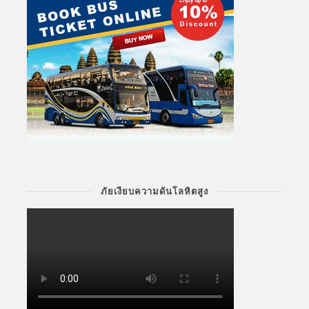
ภัยเงียบความดันโลหิตสูง