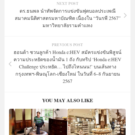
NEXT POST
ดร.ธนพล นำทัพจัดการแข่งขันฟุตบอลประเพณี
สมาคมนิติศาสตรมหาบัณฑิต เนื่องใน “วันรพี 2567”
มหาวิทยาลัยรามคำแหง
PREVIOUS POST
ฮอนด้า ชวนลูกค้า Honda e:HEV สมัครแข่งขันพิสูจน์
ความประหยัดของน้ำมัน 1 ถัง กับทริป ‘Honda e:HEV
Challenge ประหยัด… ไปถึงไหนนน!’ บนเส้นทาง
กรุงเทพฯ-พิษณุโลก-เชียงใหม่ ในวันที่ 6–8 กันยายน
2567
YOU MAY ALSO LIKE