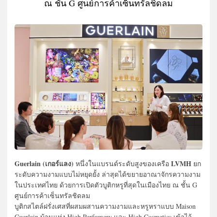
ณ ชั้น G ศูนย์การค้าเซ็นทรัลชิดลม
Guerlain (เกอร์แลง)
LVMH
หนึ่งในแบรนด์ระดับสูงของเครือ
ยก
ระดับความงามแบบไม่หยุดยั้ง ล่าสุดได้ขยายอาณาจักรความงาม
ในประเทศไทย ด้วยการเปิดตัวบูติกหรูที่สุดในเมืองไทย ณ ชั้น G
ศูนย์การค้าเซ็นทรัลชิดลม
บูติกสไตล์ฝรั่งเศสที่ผสมผสานความงามและหรูหราแบบ Maison
Guerlain บ้านแห่ง High Perfumery และ High Cosmetics เข้าไว้