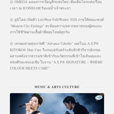
OMEGA ฉลองการเปิดบูติกแห่งใหม่ เติมเต็มโลกแห่งเรือน
เวลา ณ ICONSIAM ริมแม่น้ำเจ้าพระยา
ยูนิโคล่ เปิดตัว LifeWear Fall/Winter 2026 ภายใต้คอนเซปต์
“Modern City Feelings” สะท้อนความหลากหลายของผู้คนและ
การใช้ชีวิตผ่านเสื้อผ้าที่ตอบโจทย์ทุกวัน
เสกผมสวยสุขภาพดี “Advance Cabello” เผยโฉม A.S.P®
KITOKO® Hair Care วีแกนแฮร์แคร์ระดับลักชัวรีจากอังกฤษ
ผสานพลังจากธรรมชาติเข้ากับนวัตกรรมที่เข้าใจเส้นผมและ
หนังศีรษะคนเอเชีย ในงาน “A.S.P® SIGNATURE – WHERE
COLOUR MEETS CARE”
MUSIC & ARTS CULTURE