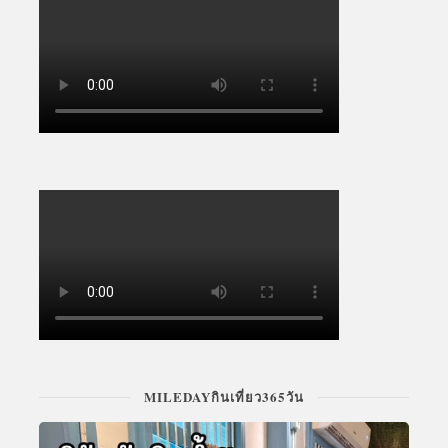
MILEDAYกินเที่ยว365วัน