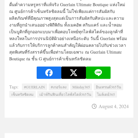
ดื่มด่ำความหรูหราที่แท้จริง Guerlain Ultimate Boutique แห่งใหม่
ณ ศูนย์การค้าเซ็นทรัลชิดลมนี้ ไม่ใช่เพียงแค่การสัมผัสกับ
ผลิตภัณฑ์ที่มีคุณภาพสูงสุดแต่เป็นการสัมผัสกับศิลปะและความ
งามที่ถูกนำเสนออย่างพิถีพิถัน ทั้งเมคอัพ สกินแคร์ และน้ำหอม
เป็นบูติกที่ถูกออกแบบมาเพื่อตอบโจทย์ทุกไลฟ์สไตล์ของลูกค้าที่
หลงใหลในการปรนนิบัติผิวอย่างเหนือระดับ วันนี้ Guerlain พร้อม
แล้วกับการให้บริการลูกค้าคนสำคัญให้ผ่อนคลายไปกับช่วงเวลา
สุดพิเศษที่รังสรรค์ขึ้นเพื่อท่านโดยเฉพาะ ณ Guerlain Ultimate
Boutique ณ ชั้น G ศูนย์การค้าเซ็นทรัลชิดลม
Tags:
#GUERLAIN
#เกอร์แลง
Mileday365
อินเทรนด์365วัน
เซ็นทรัลชิดลม
เม้าท์กินฟินเที่ยวไลฟ์สไตล์365วัน
ไมล์เดย์365
August 4, 2024