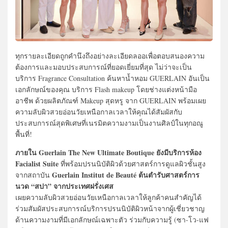
ทุกรายละเอียดถูกคำนึงถึงอย่างละเอียดลออเพื่อตอบสนองความ
ต้องการและมอบประสบการณ์ที่ยอดเยี่ยมที่สุด ไม่ว่าจะเป็น
บริการ Fragrance Consultation ค้นหาน้ำหอม GUERLAIN อันเป็น
เอกลักษณ์ของคุณ บริการ Flash makeup โดยช่างแต่งหน้ามือ
อาชีพ ด้วยผลิตภัณฑ์ Makeup สุดหรู จาก GUERLAIN พร้อมเผย
ความลับผิวสวยอ่อนวัยเหนือกาลเวลาให้คุณได้สัมผัสกับ
ประสบการณ์สุดพิเศษที่เนรมิตความงามเป็นงานศิลป์ในทุกอณู
พื้นที่!
ภายใน Guerlain The New Ultimate Boutique ยังมีบริการห้อง
Facialist Suite
ที่พร้อมปรนนิบัติผิวด้วยศาสตร์การดูแลผิวชั้นสูง
Guerlain Institut de Beauté ต้นตำรับศาสตร์การ
จากสถาบัน
นวด “สปา” จากประเทศฝรั่งเศส
เผยความลับผิวสวยอ่อนวัยเหนือกาลเวลาให้ลูกค้าคนสำคัญได้
ร่วมสัมผัสประสบการณ์บริการปรนนิบัติผิวหน้าจากผู้เชี่ยวชาญ
ด้านความงามที่มีเอกลักษณ์เฉพาะตัว ร่วมกับความรู้ (ซา-โว-แฟ