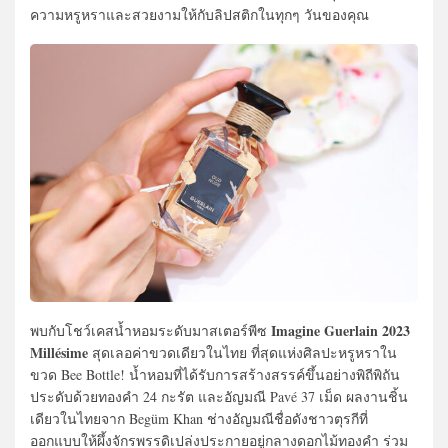
ความหรูหราและสวยงามให้กับลิปสติกในทุกๆ วันของคุณ
Imagine Guerlain 2023
พบกับโชว์เคสน้ำหอมระดับมาสเตอร์พีซ
Millésime
สุดเลอค่าขวดเดียวในไทย ที่สุดแห่งศิลปะหรูหราใน
ขวด Bee Bottle! น้ำหอมที่ได้รับการสร้างสรรค์ขึ้นอย่างพิถีพิถัน
ประดับด้วยทองคำ 24 กะรัต และอัญมณี Pavé 37 เม็ด ผลงานชิ้น
เดียวในไทยจาก Begüm Khan ช่างอัญมณีชื่อดังชาวตุรกีที่
ออกแบบให้ผึ้งจักรพรรดิเปล่งประกายอยู่กลางดอกไม้ทองคำ ร่วม