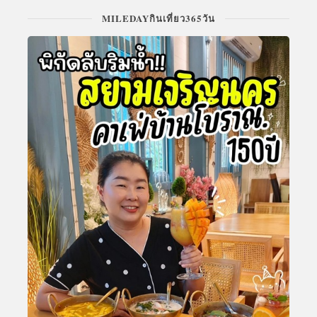
MILEDAYกินเที่ยว365วัน