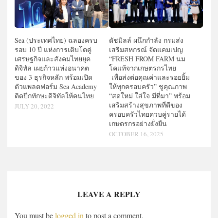
Sea (ประเทศไทย) ฉลองครบ
ดัชมิลล์ ผนึกกำลัง กรมส่ง
รอบ 10 ปี แห่งการเติบโตคู่
เสริมสหกรณ์ จัดแคมเปญ
เศรษฐกิจและสังคมไทยยุค
“FRESH FROM FARM นม
ดิจิทัล เผยก้าวแห่งอนาคต
โคแท้จากเกษตรกรไทย
ของ 3 ธุรกิจหลัก พร้อมเปิด
เพื่อส่งต่อคุณค่าและรอยยิ้ม
ตัวแพลตฟอร์ม Sea Academy
ให้ทุกครอบครัว” ชูคุณภาพ
ติดปีกทักษะดิจิทัลให้คนไทย
“สดใหม่ ใส่ใจ มีที่มา” พร้อม
เสริมสร้างสุขภาพที่ดีของ
JULY 20, 2022
ครอบครัวไทยควบคู่รายได้
เกษตรกรอย่างยั่งยืน
OCTOBER 16, 2025
LEAVE A REPLY
You must be
logged in
to post a comment.