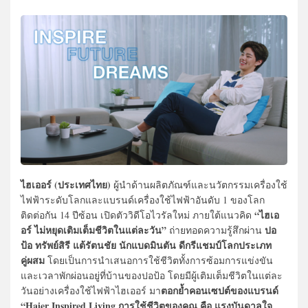
ไฮเออร์ (ประเทศไทย)
ผู้นำด้านผลิตภัณฑ์และนวัตกรรมเครื่องใช้
ไฟฟ้าระดับโลกและแบรนด์เครื่องใช้ไฟฟ้าอันดับ 1 ของโลก
“ไฮเอ
ติดต่อกัน 14 ปีซ้อน เปิดตัววิดีโอไวรัลใหม่ ภายใต้แนวคิด
อร์ ไม่หยุดเติมเต็มชีวิตในแต่ละวัน”
ปอ
ถ่ายทอดความรู้สึกผ่าน
ป้อ ทรัพย์สิรี แต้รัตนชัย
นักแบดมินตัน ดีกรีแชมป์โลกประเภท
คู่ผสม
โดยเป็นการนำเสนอการใช้ชีวิตทั้งการซ้อมการแข่งขัน
และเวลาพักผ่อนอยู่ที่บ้านของปอป้อ โดยมีผู้เติมเต็มชีวิตในแต่ละ
ตอกย้ำคอนเซปต์ของแบรนด์
วันอย่างเครื่องใช้ไฟฟ้าไฮเออร์ มา
“Haier Inspired Living การใช้ชีวิตของคุณ คือ แรงบันดาลใจ