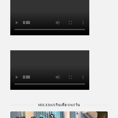
MILEDAYกินเที่ยว365วัน