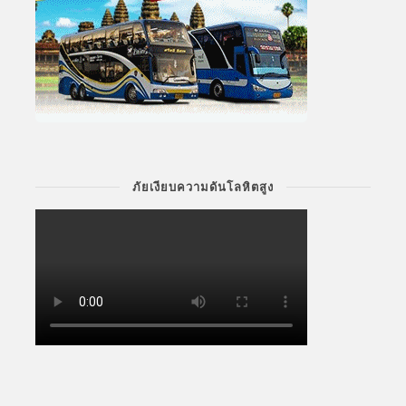
ภัยเงียบความดันโลหิตสูง