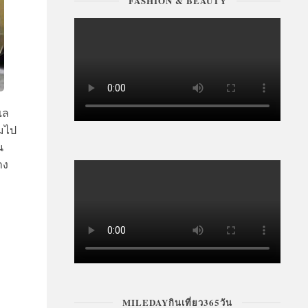
FASHION & BEAUTY
เล
อมไป
น
าง
MILEDAYกินเที่ยว365วัน