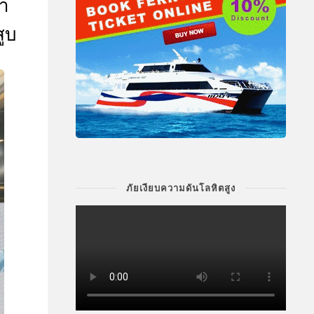
นำ
ูบ
ภัยเงียบความดันโลหิตสูง