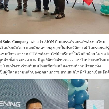
nd Sales Company
กล่าวว่า AION คือแบรนด์รถยนต์พลังงานใหม่
านใหม่ระดับโลก และมียอดขายสูงสุดเป็นประวัติการณ์ โดยรถยนต์รุ
ป็นแชมป์การขายรถ SUV พลังงานไฟฟ้าบริสุทธิ์ในจีนอีกด้วย โดย A
ลูกค้า ซึ่งปัจจุบัน AION มีศูนย์จัดส่งจำนวน 27 แห่งในประเทศไทย 
าย โดยทำงานร่วมกับคนไทยเพื่อส่งเสริมความก้าวหน้าของทั้ง
นผู้มีส่วนร่วมหลักของอุตสาหกรรมยานยนต์ไฟฟ้าในอาเซียนอีกด