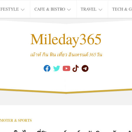
IFESTYLE
CAFE & BISTRO
TRAVEL
TECH & 
IFE
BISTRO
TIEW
Mileday365
HEALTH
THAI
CAFE
HOTEL
INTER
REVIEW
TRIP
เม้าท์ กิน ฟิน เที่ยว อินเทรนด์ 365วัน
MUSIC
&
ARTS
CULTURE
FASHION
&
BEAUTY
MOVIE
MOTER & SPORTS
&
SERIES