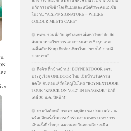
ลักชัวรีจากอังกฤษ ผสานพลังจากธรรมชาติเข้ากับ
นวัตกรรมที่เข้าใจเส้นผมและหนังศีรษะคนเอเชีย
ในงาน “A.S.P® SIGNATURE – WHERE
COLOUR MEETS CARE”
ททท. ร่วมมือกับ จุฬาลงกรณ์มหาวิทยาลัย จัด
สัมมนาทางวิชาการและการตลาดเชิงรุก แนะ
เคล็ดลับปรับธุรกิจท่องเที่ยวไทย “ขายได้ ขายดี
ขายนาน”
่น
ION
ถึงคิวเด็กข้างบ้าน!! BOYNEXTDOOR เคาะ
และ
ประตูเรียก ONEDOOR ไทย เปิดบ้านรับความ
สดใส กับคอนเสิร์ตใหญ่ในไทย “BOYNEXTDOOR
้วย
TOUR ‘KNOCK ON Vol.2’ IN BANGKOK” ปักดี
เดย์ 30 ม.ค. ปีหน้า!!
กรมบังคับคดี กระทรวงยุติธรรม ประกาศความ
พร้อมอีกครั้งในการเข้าร่วมงานมหกรรมทางการ
เงินครั้งยิ่งใหญ่ของภาคตะวันออกเฉียงเหนือ