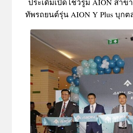
ประเดิมเปิดโชว์รูม AION สาขาแ
A
ทัพรถยนต์รุ่น AION Y Plus บุ