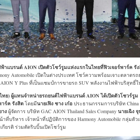
าแบรนด์ AION เปิดตัวโชว์รูมแห่งแรกในไทยที่ฟิวเจอร์พาร์ค รัง
armony Automobile เปิดในต่างประเทศ โชว์ความพร้อมเจาะตลาดรถ
 AION Y Plus ที่เป็นแชมป์การขายรถ SUV พลังงานไฟฟ้าบริสุทธิ์ใ
ทย) ผู้แทนจำหน่ายรถยนต์ไฟฟ้าแบรนด์ AION ได้เปิดตัวโชวร์รูม
าร์ค รังสิต
นายเฟิง ชาง เก๋อ
โดยมี
ประธานกรรมการบริษัท China
ยาง
นายเฉิง จุ
ผู้จัดการ บริษัท GAC AION Thailand Sales Company
่บริหาร เจ้าหน้าที่ปฏิบัติการของ Harmony Automobile กลุ่มตั
ยรติ ร่วมตัดริบบิ้นเปิดโชว์รูม