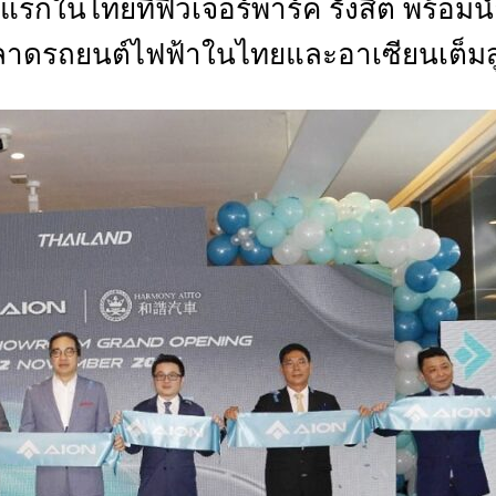
รกในไทยที่ฟิวเจอร์พาร์ค รังสิต พร้อม
CTIVITIES
กตลาดรถยนต์ไฟฟ้าในไทยและอาเซียนเต็มส
&
EVENT
DEAL