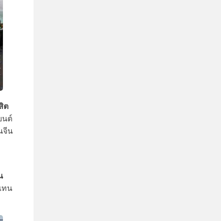
สิต
ยนต์
นจีน
น
วแทน