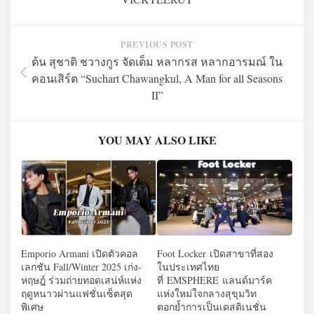
PREVIOUS POST
ต้น สุชาติ ชวางกูร จัดเต็ม หลากรส หลากอารมณ์ ใน
คอนเสิร์ต “Suchart Chawangkul, A Man for all Seasons
II”
YOU MAY ALSO LIKE
Emporio Armani เปิดตัวคอล
Foot Locker เปิดสาขาที่สอง
เลกชัน Fall/Winter 2025 เก่ง-
ในประเทศไทย
หฤษฎ์ ร่วมถ่ายทอดเสน่ห์แห่ง
ที่ EMSPHERE แลนด์มาร์ค
ฤดูหนาวผ่านแฟชั่นเซ็ตสุด
แห่งใหม่ใจกลางสุขุมวิท
พิเศษ
ตอกย้ำการเป็นเดสติเนชั่น