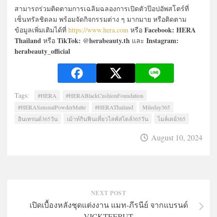
สามารถร่วมติดตามการเฉลิมฉลองการเปิดตัวป๊อปอัพสโตร์ที่
เซ็นทรัลชิดลม พร้อมจัดกิจกรรมต่าง ๆ มากมาย หรือติดตาม
Facebook: HERA
ข้อมูลเพิ่มเติมได้ที่
https://www.hera.com
หรือ
Thailand
TikTok: @herabeauty.th
Instagram:
หรือ
และ
herabeauty_official
Tags:
#HERA
#HERABlackCushionFoundation
#HERASensualPowderMatte
#HERAThailand
Mileday365
อินเทรนด์365วัน
เม้าท์กินฟินเที่ยวไลฟ์สไตล์365วัน
ไมล์เดย์365
August 10, 2024
NEXT POST
เปิดเบื้องหลังชุดแต่งงาน แมท-ภีรนีย์ จากแบรนด์
VICKTEERUT