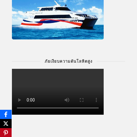
ภัยเงียบความดันโลหิตสูง