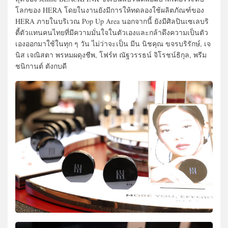
โลกของ HERA โดยในงานยังมีการให้ทดลองใช้ผลิตภัณฑ์ของ
HERA ภายในบริเวณ Pop Up Area นอกจากนี้ ยังมีศิลปินเซเลบริ
ตี้ตัวแทนคนไทยที่มีความมั่นใจในตัวเองและกล้าดึงความเป็นตัว
เองออกมาใช้ในทุก ๆ วัน ไม่ว่าจะเป็น มีน นิชคุณ ขจรบริรักษ์, เจ
นิส เจณิสตา พรหมผดุงชีพ, โฟร์ท ณัฐวรรธน์ จิโรชน์ธิกุล, พรีม
ชนิกานต์ ตังกบดี