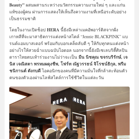
Beauty”
ผสมผสานระหว่างนวัตกรรมความงามใหม่ ๆ และแก่น
แท้ของผู้คน ผ่านการแสดงให้เห็นถึงความงามที่เหนือระดับอย่าง
เป็นธรรมชาติ
HERA
โดยในงานเปิดช็อป
นี้ยังมีเหล่าเมคอัพอาร์ติสจากฝั่ง
เกาหลีที่จะมาสาธิตการแต่งหน้าสไตล์ “Jennie BLACKPINK” แบ
รนด์แอมบาสเดอร์ พร้อมกับบอกเคล็ดลับดี ๆ ให้กับทุกคนแต่งหน้า
อย่างไรให้สวยฉ่ำแบบฉบับไอดอล นอกจากนี้ยังมีเซเลบริตี้ศิลปิน
มีน นิชคุณ ขจรบริรักษ์, เจ
ดาราไทยตบเท้าร่วมงานไม่ว่าจะเป็น
นิส เจณิสตา พรหมผดุงชีพ, โฟร์ท ณัฐวรรธน์ จิโรชน์ธิกุล, พรีม
ชนิกานต์ ตังกบดี
ไอคอนิกของคนที่มีความมั่นใจที่กล้าสะท้อนตัว
ตนของตัวเองผ่านไลฟ์สไตล์การใช้ชีวิตในแต่ละวัน