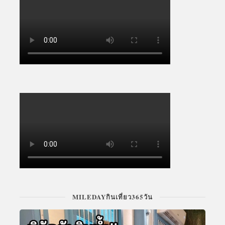
MILEDAYกินเที่ยว365วัน