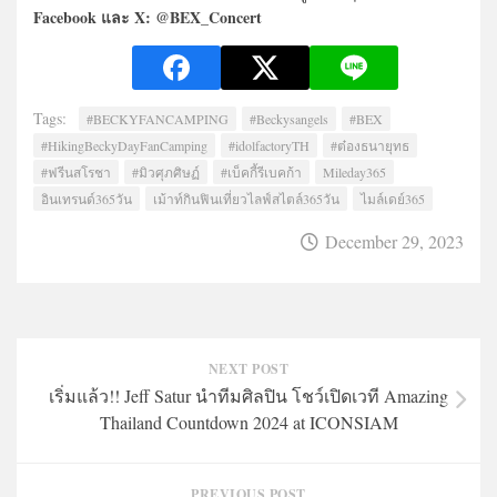
Facebook และ X: @BEX_Concert
Tags:
#BECKYFANCAMPING
#Beckysangels
#BEX
#HikingBeckyDayFanCamping
#idolfactoryTH
#ต๋องธนายุทธ
#ฟรีนสโรชา
#มิวศุภศิษฏ์
#เบ็คกี้รีเบคก้า
Mileday365
อินเทรนด์365วัน
เม้าท์กินฟินเที่ยวไลฟ์สไตล์365วัน
ไมล์เดย์365
December 29, 2023
NEXT POST
เริ่มแล้ว!! Jeff Satur นำทีมศิลปิน โชว์เปิดเวที Amazing
Thailand Countdown 2024 at ICONSIAM
PREVIOUS POST