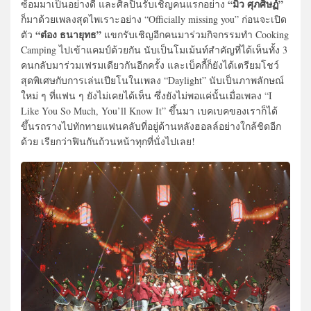
“มิว ศุภศิษฏ์”
ซ้อมมาเป็นอย่างดี และศิลปินรับเชิญคนแรกอย่าง
ก็มาด้วยเพลงสุดไพเราะอย่าง “Officially missing you” ก่อนจะเปิด
“ต๋อง ธนายุทธ”
ตัว
แขกรับเชิญอีกคนมาร่วมกิจกรรมทำ Cooking
Camping ไปเข้าแคมป์ด้วยกัน นับเป็นโมเม้นท์สำคัญที่ได้เห็นทั้ง 3
คนกลับมาร่วมเฟรมเดียวกันอีกครั้ง และเบ็คกี้ก็ยังได้เตรียมโชว์
สุดพิเศษกับการเล่นเปียโนในเพลง “Daylight” นับเป็นภาพลักษณ์
ใหม่ ๆ ที่แฟน ๆ ยังไม่เคยได้เห็น ซึ่งยังไม่พอแค่นั้นเมื่อเพลง “I
Like You So Much, You’ll Know It” ขึ้นมา เบคเบคของเราก็ได้
ขึ้นรถรางไปทักทายแฟนคลับที่อยู่ด้านหลังฮอลล์อย่างใกล้ชิดอีก
ด้วย เรียกว่าฟินกันถ้วนหน้าทุกที่นั่งไปเลย!