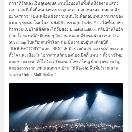
ดาราที่รักและเอ็นดูเบคเบค งานนี้อบอุ่นไปทั้งพื้นที่จัดงานแสดง
เลย! ก่อนที่เบ็คกี้คนเก่งของเราทุกคนจะมอบเพลงความหมายดี ๆ
อย่าง “ดาว” เป็นเหมือนข้อความแทนใจเพื่อตอบแทนความรักของ
แฟน ๆ ทุกคน โดยในงานยังมีกิจกรรมสุ่ม Lucky Fans ได้ขึ้นมาทำ
กิจกรรมแบบใกล้ชิดและได้รับของ Limited Edition กลับบ้านไปอีก
ด้วย โดยงานนี้ยังมีแฟน ๆ อีกจำนวนมากที่รับชมผ่านระบบ Live
Streaming ไปพร้อมกันทั่วโลก นับเป็นงานอบอุ่นส่งท้ายปีที่
“IDOLFACTORY” และ “BEX” จับมือร่วมกันสร้างสรรค์ด้วยความ
ตั้งใจ และเนื่องในโอกาสวันเกิดของน้องเบ็คกี้ แฟน ๆ ทั้งชาวไทย
และชาวต่างชาติก็ได้จัดเตรียมเซอร์ไพรส์ใหญ่ ด้วยซุ้มของขวัญ
สุดอลังการจากแฟนคลับทุก ๆ บ้าน ให้น้องเต็มพื้นที่บริเวณลาน
จอดรถ Union Mall อีกด้วย!