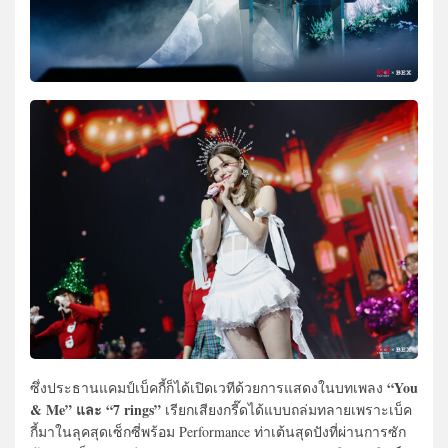
“You
ซึ่งประธานแคมป์เบ็คกี้ก็ได้เปิดเวทีด้วยการแสดงในบทเพลง
& Me” และ “7 rings”
เรียกเสียงกรี๊ดได้แบบถล่มทลายเพราะเบ็ค
กี้มาในลุคสุดเซ็กซี่พร้อม Performance ท่าเต้นสุดปังที่ผ่านการซัก