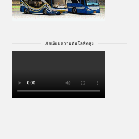
ภัยเงียบความดันโลหิตสูง