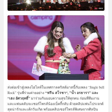
ส่งต่อเข้าสู่เพลงไฮไลท์ในเทศกาลคริสต์มาสนี้กับเพลง “Jingle bell
“ฟรีน สโรชา“, ”น้ำ อรธารา” และ
Rock” รุ่นพี่ร่วมค่ายอย่าง
“เฮง อัศวฤทธิ์”
มาร่วมกันมอบความสุขให้ทุกคน ก่อนที่ทีมงาน
และแฟนคลับจะเซอร์ไพรส์น้องเบ็คกี้กลับ ด้วยคลิปแฟนโปรเจกต์
สุดน่ารักและเค้กวันเกิด พร้อมคลิปเซอร์ไพรส์พิเศษจากศิลปิน