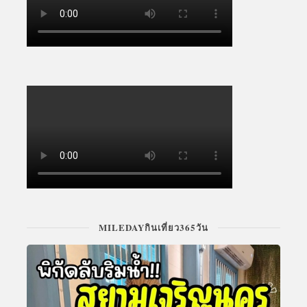
MILEDAYกินเที่ยว365วัน