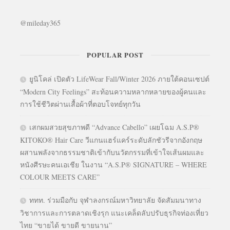
@mileday365
POPULAR POST
ยูนิโคล่ เปิดตัว LifeWear Fall/Winter 2026 ภายใต้คอนเซปต์
“Modern City Feelings” สะท้อนความหลากหลายของผู้คนและ
การใช้ชีวิตผ่านเสื้อผ้าที่ตอบโจทย์ทุกวัน
เสกผมสวยสุขภาพดี “Advance Cabello” เผยโฉม A.S.P®
KITOKO® Hair Care วีแกนแฮร์แคร์ระดับลักชัวรีจากอังกฤษ
ผสานพลังจากธรรมชาติเข้ากับนวัตกรรมที่เข้าใจเส้นผมและ
หนังศีรษะคนเอเชีย ในงาน “A.S.P® SIGNATURE – WHERE
COLOUR MEETS CARE”
ททท. ร่วมมือกับ จุฬาลงกรณ์มหาวิทยาลัย จัดสัมมนาทาง
วิชาการและการตลาดเชิงรุก แนะเคล็ดลับปรับธุรกิจท่องเที่ยว
ไทย “ขายได้ ขายดี ขายนาน”