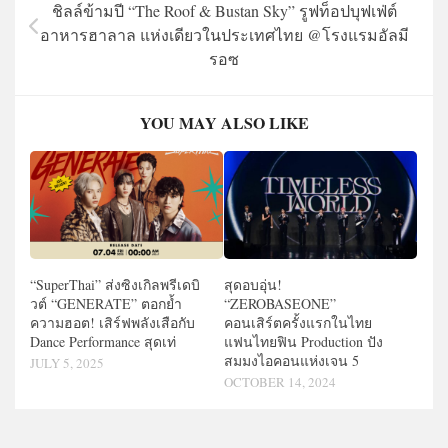
ชิลล์ข้ามปี “The Roof & Bustan Sky” รูฟท็อปบุฟเฟ่ต์
อาหารฮาลาล แห่งเดียวในประเทศไทย @โรงแรมอัลมี
รอซ
YOU MAY ALSO LIKE
“SuperThai” ส่งซิงเกิลพรีเดบิ
สุดอบอุ่น!
วต์ “GENERATE” ตอกย้ำ
“ZEROBASEONE”
ความฮอต! เสิร์ฟพลังเสือกับ
คอนเสิร์ตครั้งแรกในไทย
Dance Performance สุดเท่
แฟนไทยฟิน Production ปัง
สมมงไอคอนแห่งเจน 5
JULY 5, 2025
OCTOBER 14, 2024