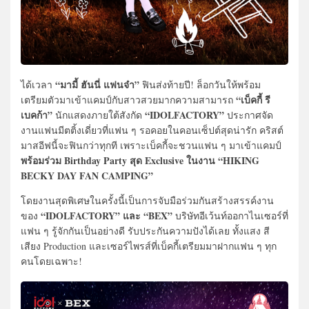
“มามี้ ฮันนี่ แฟนจ๋า”
ได้เวลา
ฟินส่งท้ายปี! ล็อกวันให้พร้อม
“เบ็คกี้ รี
เตรียมตัวมาเข้าแคมป์กับสาวสวยมากความสามารถ
เบคก้า”
“IDOLFACTORY”
นักแสดงภายใต้สังกัด
ประกาศจัด
งานแฟนมีตติ้งเดี่ยวที่แฟน ๆ รอคอยในคอนเซ็ปต์สุดน่ารัก คริสต์
มาสอีฟนี้จะฟินกว่าทุกที เพราะเบ็คกี้จะชวนแฟน ๆ มาเข้าแคมป์
พร้อมร่วม Birthday Party สุด Exclusive ในงาน “HIKING
BECKY DAY FAN CAMPING”
โดยงานสุดพิเศษในครั้งนี้เป็นการจับมือร่วมกันสร้างสรรค์งาน
“IDOLFACTORY” และ “BEX”
ของ
บริษัทอีเว้นท์ออกาไนเซอร์ที่
แฟน ๆ รู้จักกันเป็นอย่างดี รับประกันความปังได้เลย ทั้งแสง สี
เสียง Production และเซอร์ไพรส์ที่เบ็คกี้เตรียมมาฝากแฟน ๆ ทุก
คนโดยเฉพาะ!