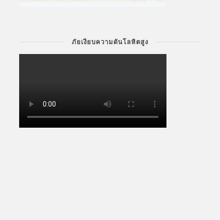
ภัยเงียบความดันโลหิตสูง