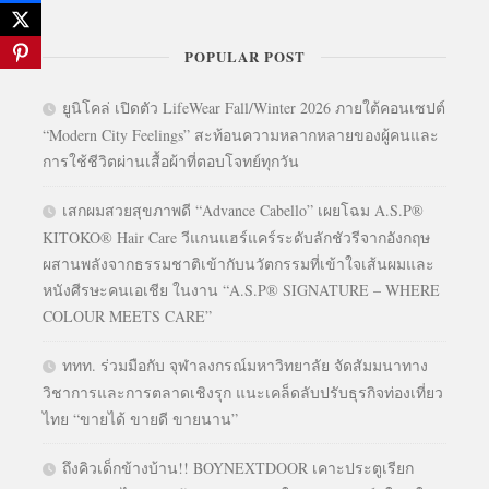
POPULAR POST
ยูนิโคล่ เปิดตัว LifeWear Fall/Winter 2026 ภายใต้คอนเซปต์
“Modern City Feelings” สะท้อนความหลากหลายของผู้คนและ
การใช้ชีวิตผ่านเสื้อผ้าที่ตอบโจทย์ทุกวัน
เสกผมสวยสุขภาพดี “Advance Cabello” เผยโฉม A.S.P®
KITOKO® Hair Care วีแกนแฮร์แคร์ระดับลักชัวรีจากอังกฤษ
ผสานพลังจากธรรมชาติเข้ากับนวัตกรรมที่เข้าใจเส้นผมและ
หนังศีรษะคนเอเชีย ในงาน “A.S.P® SIGNATURE – WHERE
COLOUR MEETS CARE”
ททท. ร่วมมือกับ จุฬาลงกรณ์มหาวิทยาลัย จัดสัมมนาทาง
วิชาการและการตลาดเชิงรุก แนะเคล็ดลับปรับธุรกิจท่องเที่ยว
ไทย “ขายได้ ขายดี ขายนาน”
ถึงคิวเด็กข้างบ้าน!! BOYNEXTDOOR เคาะประตูเรียก