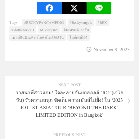
Tags:
#BECKYFANCAMPING
#Beckysangels
#BEX
#idolfactoryTH
Mileday365
อินเทรนด์365วัน
เม้าท์กินฟินเที่ยวไลฟ์สไตล์365วัน
ไมล์เดย์365
November 9, 2023
NEXT POST
วาสนาพี่สาวแจม! ใจละลายกันยกฮอลล์ ‘JO1’(เจโอ
วัน) รัวความสนุก จัดเต็มความมันส์ไม่ยั้ง! ใน ‘2023
JO1 1ST ASIA TOUR ‘BEYOND THE DARK’
LIMITED EDITION in Bangkok’
PREVIOUS POST