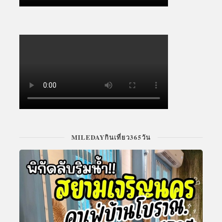
MILEDAYกินเที่ยว365วัน