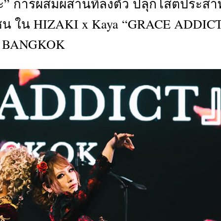
ยะ” การผสมผสานที่ลงตัว ปลุกโสตประสา
CTIVITIES
ชน ใน HIZAKI x Kaya “GRACE ADDIC
&
EVENT
n BANGKOK
DEAL