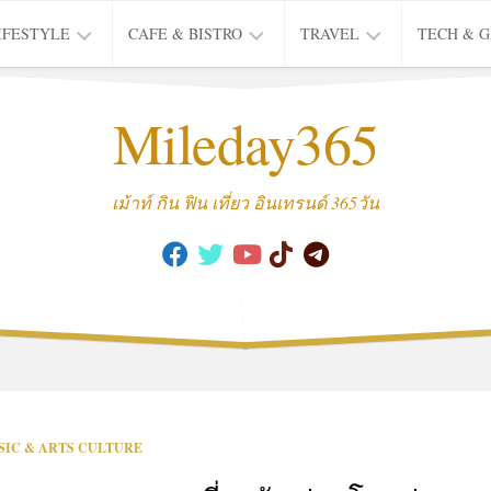
IFESTYLE
CAFE & BISTRO
TRAVEL
TECH & 
IFE
BISTRO
TIEW
Mileday365
HEALTH
THAI
CAFE
HOTEL
INTER
REVIEW
TRIP
เม้าท์ กิน ฟิน เที่ยว อินเทรนด์ 365วัน
MUSIC
&
ARTS
CULTURE
FASHION
&
BEAUTY
MOVIE
SIC & ARTS CULTURE
&
SERIES