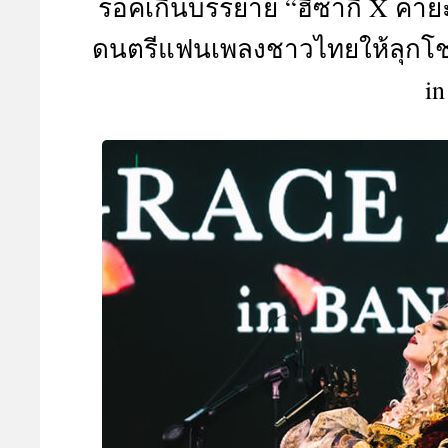
ร็อคเกินบรรยาย “ฮิซากิ X คา
A
ดนตรีแฟนเพลงชาวไทยให้ลุกโ
i