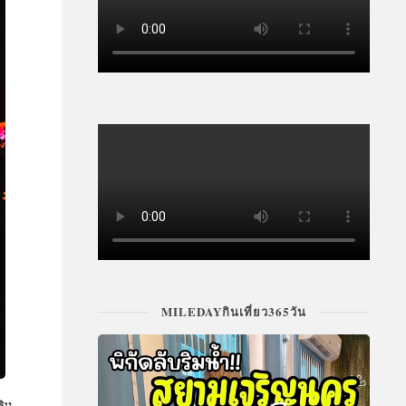
MILEDAYกินเที่ยว365วัน