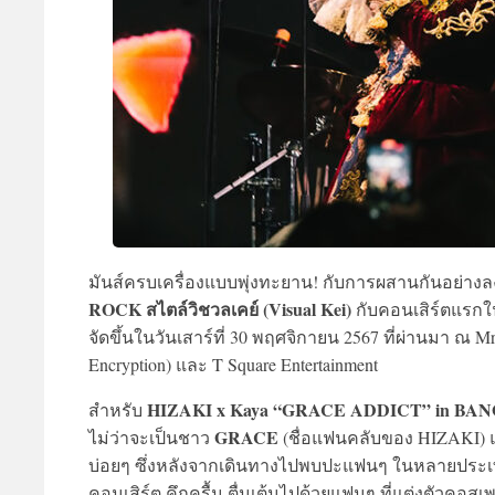
มันส์ครบเครื่องแบบพุ่งทะยาน! กับการผสานกันอย่าง
ROCK
สไตล์วิชวลเคย์ (Visual Kei)
กับคอนเสิร์ตแรก
จัดขึ้นในวันเสาร์ที่ 30 พฤศจิกายน 2567 ที่ผ่านมา ณ Mr
Encryption) และ T Square Entertainment
HIZAKI x Kaya “GRACE ADDICT” in BA
สำหรับ
GRACE
ไม่ว่าจะเป็นชาว
(ชื่อแฟนคลับของ HIZAKI) 
บ่อยๆ ซึ่งหลังจากเดินทางไปพบปะแฟนๆ ในหลายประ
คอนเสิร์ต คึกครื้น ตื่นเต้นไปด้วยแฟนๆ ที่แต่งตัวคอส