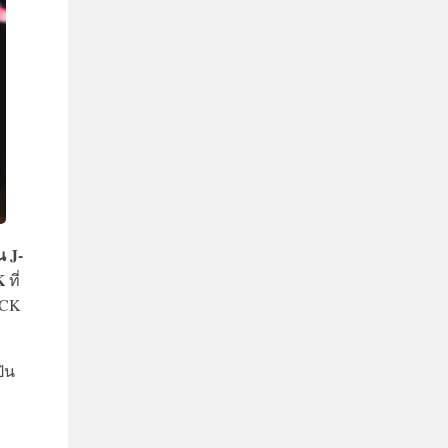
น J-
K
ที่
ROCK
ิน