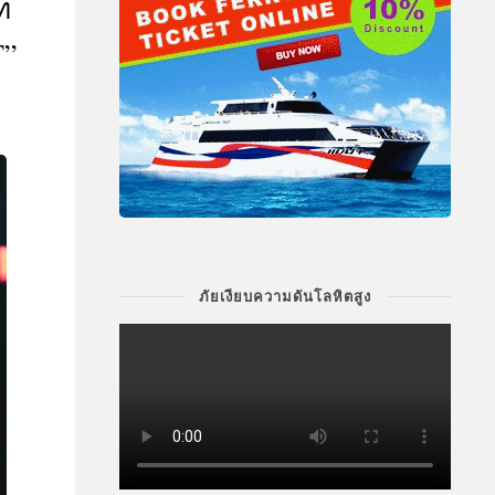
ท
T”
ภัยเงียบความดันโลหิตสูง