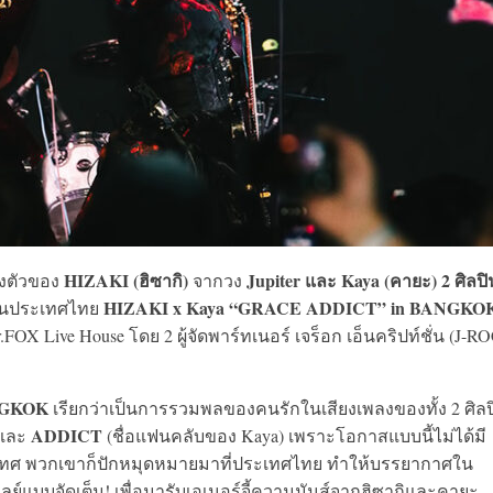
HIZAKI (ฮิซากิ)
Jupiter และ Kaya (คายะ) 2 ศิลปิ
ลงตัวของ
จากวง
HIZAKI x Kaya “GRACE ADDICT” in BANGKO
ในประเทศไทย
.FOX Live House โดย 2 ผู้จัดพาร์ทเนอร์ เจร็อก เอ็นคริปท์ชั่น (J-
NGKOK
เรียกว่าเป็นการรวมพลของคนรักในเสียงเพลงของทั้ง 2 ศิลป
ADDICT
และ
(ชื่อแฟนคลับของ Kaya) เพราะโอกาสแบบนี้ไม่ได้มี
เทศ พวกเขาก็ปักหมุดหมายมาที่ประเทศไทย ทำให้บรรยากาศใน
เพลย์แบบจัดเต็ม! เพื่อมารับเอเนอร์จี้ความมันส์จากฮิซากิและคายะ