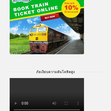
ภัยเงียบความดันโลหิตสูง