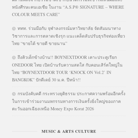
หนังศีรษะคนเอเชีย ในงาน “A.S.P® SIGNATURE – WHERE
COLOUR MEETS CARE”
ททท. ร่วมมือกับ จุฬาลงกรณ์มหาวิทยาลัย จัดสัมมนาทาง
วิชาการและการตลาดเชิงรุก แนะเคล็ดลับปรับธุรกิจท่องเที่ยว
ไทย “ขายได้ ขายดี ขายนาน”
ถึงคิวเด็กข้างบ้าน!! BOYNEXTDOOR เคาะประตูเรียก
ONEDOOR ไทย เปิดบ้านรับความสดใส กับคอนเสิร์ตใหญ่ใน
ไทย “BOYNEXTDOOR TOUR ‘KNOCK ON Vol.2’ IN
BANGKOK” ปักดีเดย์ 30 ม.ค. ปีหน้า!!
กรมบังคับคดี กระทรวงยุติธรรม ประกาศความพร้อมอีกครั้ง
ในการเข้าร่วมงานมหกรรมทางการเงินครั้งยิ่งใหญ่ของภาค
ตะวันออกเฉียงเหนือ Money Expo Korat 2026
MUSIC & ARTS CULTURE