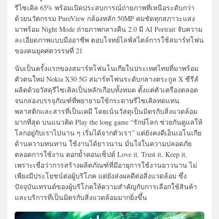
รีไซเคิล 65% พร้อมเปิดประสบการณ์ถ่ายภาพที่เหนือระดับกว่า
ด้วยนวัตกรรม PureView กล้องหลัก 50MP คมชัดทุกสภาวะแสง
มาพร้อม Night Mode ถ่ายภาพกลางคืน 2.0 มี AI Portrait จับความ
ละเอียดภาพแบบมืออาชีพ ตอบโจทย์ไลฟ์สไตล์การใช้สมาร์ทโฟน
ของคนยุคศตวรรษที่ 21
นับเป็นครั้งแรกของสมาร์ทโฟนโนเกียในประเทศไทยที่มาพร้อม
ตัวตนใหม่ Nokia X30 5G สมาร์ทโฟนระดับกลางตระกูล X ซีรีส์
ผลิตด้วยวัสดุรีไซเคิลเป็นหลักเกือบทั้งหมด ตั้งแต่ตัวเครื่องตลอด
จนกล่องบรรจุภัณฑ์ที่พยายามใช้กระดาษรีไซเคิลทดแทน
พลาสติกและสารที่เป็นเคมี โดยเน้นวัสดุเป็นมิตรกับสิ่งแวดล้อม
มากที่สุด บนแนวคิด Play the long game “รักษ์โลก ช่วยกันดูแลให้
โลกอยู่กับเราไปนาน ๆ เริ่มได้จากตัวเรา” แต่ยังคงดีเอ็นเอโนเกีย
ด้านความทนทาน ใช้งานได้ยาวนาน มั่นใจในความปลอดภัย
ตลอดการใช้งาน ตอกย้ำคอนเซ็ปต์ Love it. Trust it. Keep it.
เพราะเชื่อว่าการสร้างผลิตภัณฑ์ที่มีอายุการใช้งานยาวนาน ไม่
เพียงมีประโยชน์ต่อผู้บริโภค แต่ยังส่งผลดีต่อสิ่งแวดล้อม ซึ่ง
ปัจจุบันเทรนด์ของผู้บริโภคให้ความสำคัญกับการเลือกใช้สินค้า
และบริการที่เป็นมิตรกับสิ่งแวดล้อมมากยิ่งขึ้น