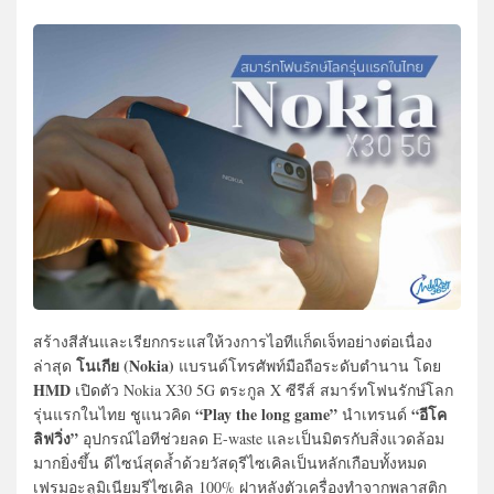
สร้างสีสันและเรียกกระแสให้วงการไอทีแก็ดเจ็ทอย่างต่อเนื่อง
โนเกีย (Nokia)
ล่าสุด
แบรนด์โทรศัพท์มือถือระดับตำนาน โดย
HMD
เปิดตัว Nokia X30 5G ตระกูล X ซีรีส์ สมาร์ทโฟนรักษ์โลก
“Play the long game”
“อีโค
รุ่นแรกในไทย ชูแนวคิด
นำเทรนด์
ลิฟวิ่ง”
อุปกรณ์ไอทีช่วยลด E-waste และเป็นมิตรกับสิ่งแวดล้อม
มากยิ่งขึ้น ดีไซน์สุดล้ำด้วยวัสดุรีไซเคิลเป็นหลักเกือบทั้งหมด
เฟรมอะลูมิเนียมรีไซเคิล 100% ฝาหลังตัวเครื่องทำจากพลาสติก