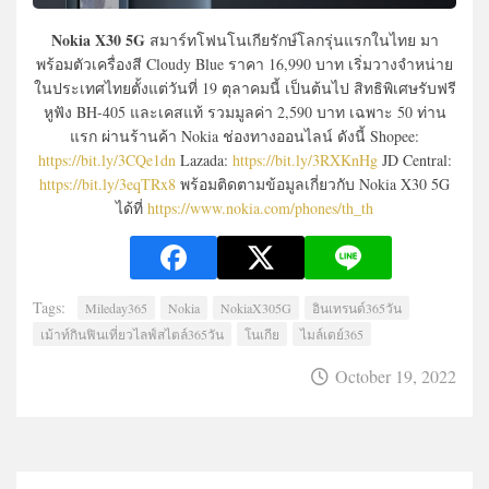
Nokia X30 5G
สมาร์ทโฟนโนเกียรักษ์โลกรุ่นแรกในไทย มา
พร้อมตัวเครื่องสี Cloudy Blue ราคา 16,990 บาท เริ่มวางจำหน่าย
ในประเทศไทยตั้งแต่วันที่ 19 ตุลาคมนี้ เป็นต้นไป สิทธิพิเศษรับฟรี
หูฟัง BH-405 และเคสแท้ รวมมูลค่า 2,590 บาท เฉพาะ 50 ท่าน
แรก ผ่านร้านค้า Nokia ช่องทางออนไลน์ ดังนี้ Shopee:
https://bit.ly/3CQe1dn
Lazada:
https://bit.ly/3RXKnHg
JD Central:
https://bit.ly/3eqTRx8
พร้อมติดตามข้อมูลเกี่ยวกับ Nokia X30 5G
ได้ที่
https://www.nokia.com/phones/th_th
Tags:
Mileday365
Nokia
NokiaX305G
อินเทรนด์365วัน
เม้าท์กินฟินเที่ยวไลฟ์สไตล์365วัน
โนเกีย
ไมล์เดย์365
October 19, 2022