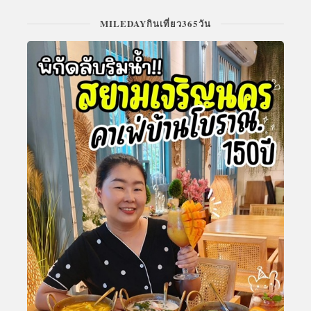
MILEDAYกินเที่ยว365วัน