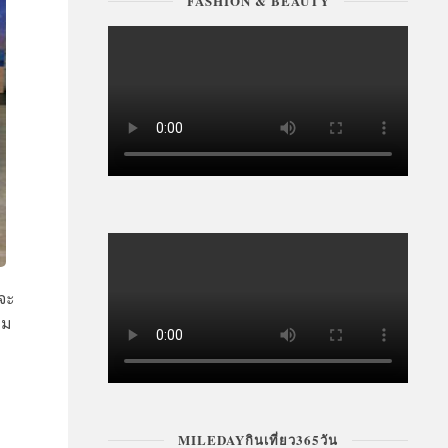
FASHION & BEAUTY
่จะ
าม
MILEDAYกินเที่ยว365วัน