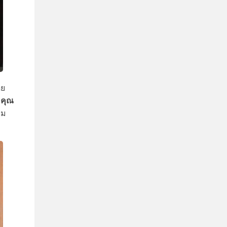
ย
คุณ
าม