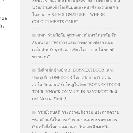
ลักชัวรีจากอังกฤษ ผสานพลังจากธรรมชาติเข้ากับ
นวัตกรรมที่เข้าใจเส้นผมและหนังศีรษะคนเอเชีย
ในงาน “A.S.P® SIGNATURE – WHERE
นาผล
COLOUR MEETS CARE”
็น
ททท. ร่วมมือกับ จุฬาลงกรณ์มหาวิทยาลัย จัด
สัมมนาทางวิชาการและการตลาดเชิงรุก แนะ
เคล็ดลับปรับธุรกิจท่องเที่ยวไทย “ขายได้ ขายดี
ขายนาน”
ถึงคิวเด็กข้างบ้าน!! BOYNEXTDOOR เคาะ
ประตูเรียก ONEDOOR ไทย เปิดบ้านรับความ
สดใส กับคอนเสิร์ตใหญ่ในไทย “BOYNEXTDOOR
TOUR ‘KNOCK ON Vol.2’ IN BANGKOK” ปักดี
เดย์ 30 ม.ค. ปีหน้า!!
กรมบังคับคดี กระทรวงยุติธรรม ประกาศความ
พร้อมอีกครั้งในการเข้าร่วมงานมหกรรมทางการ
เงินครั้งยิ่งใหญ่ของภาคตะวันออกเฉียงเหนือ