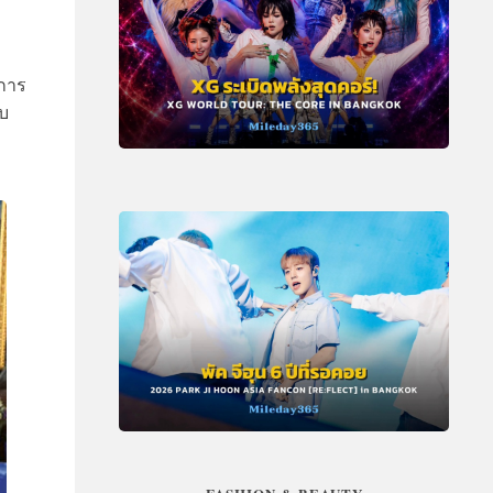
าการ
ับ