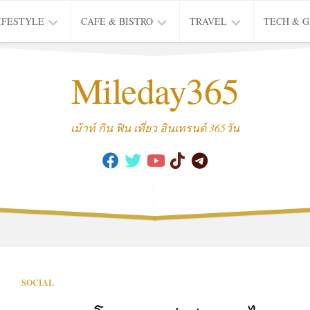
IFESTYLE
CAFE & BISTRO
TRAVEL
TECH & 
IFE
BISTRO
TIEW
Mileday365
HEALTH
THAI
CAFE
HOTEL
INTER
REVIEW
TRIP
เม้าท์ กิน ฟิน เที่ยว อินเทรนด์ 365วัน
MUSIC
&
ARTS
CULTURE
FASHION
&
BEAUTY
MOVIE
SOCIAL
&
SERIES