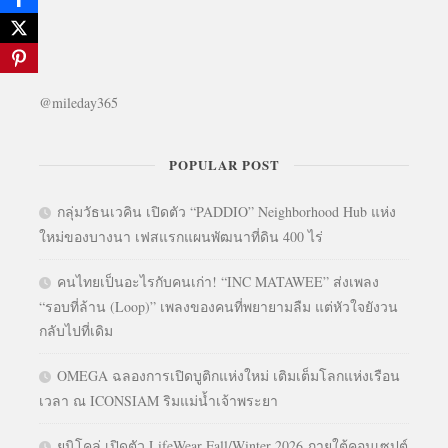
@mileday365
POPULAR POST
กลุ่มวัธนเวคิน เปิดตัว “PADDIO” Neighborhood Hub แห่ง
ใหม่ของบางนา เฟสแรกแผนพัฒนาที่ดิน 400 ไร่
คนไทยเป็นอะไรกับคนเก่า! “INC MATAWEE” ส่งเพลง
“รอบที่ล้าน (Loop)” เพลงของคนที่พยายามลืม แต่หัวใจยังวน
กลับไปที่เดิม
OMEGA ฉลองการเปิดบูติกแห่งใหม่ เติมเต็มโลกแห่งเรือน
เวลา ณ ICONSIAM ริมแม่น้ำเจ้าพระยา
ยูนิโคล่ เปิดตัว LifeWear Fall/Winter 2026 ภายใต้คอนเซปต์