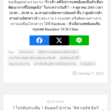
“ก้าวล้ำ คลินิกการแพทย์แผนจีนหัวเฉียว
ขอเชิญทุกท่านร่วมงาน
พัฒนาการที่ไม่หยุดนิ่ง” ในระหว่างวันที่ 7 – 8 ตุลาคม 2565 เวลา
10:00 – 20:00 น. ณ สามย่านมิตรทาวน์ฮอลล์ ชั้น 5
ศูนย์การค้า
สามย่านมิตรทาวน์
ถ.พระราม 4 กรุงเทพฯ หรือติดตามข่าวสาร
Facebook : หัวเฉียวแพทย์แผนจีน
ความเคลื่อนไหวต่างๆ ได้ที่
กรุงเทพ Huachiew TCM Clinic
Tags:
Mileday365
คลินิกการแพทย์แผนจีนหัวเฉียว
มหาวิทยาลัยหัวเฉียวเฉลิมพระเกียรติ
มูลนิธิป่อเต็กตึ๊ง
อินเทรนด์365วัน
เม้าท์กินฟินเที่ยวไลฟ์สไตล์365วัน
ไมล์เดย์365
October 7, 2022
NEXT POST
3 โปรดังประเดิม 7 อันเดอร์ นำร่วม “ลิฟ กอล์ฟ อินวิ