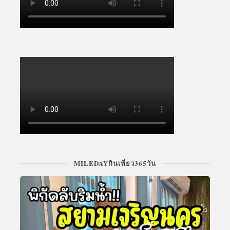
MILEDAYกินเที่ยว365วัน