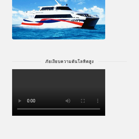
ภัยเงียบความดันโลหิตสูง