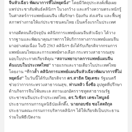
จีนหัวเฉียว พัฒนาการที่ไม่หยุดนิ่ง”
โดยมีวัตถุประสงค์เพื่อเผย
แพร่ประชาสัมพันธ์คลินิกฯ ในวงกว้าง และสร้างความตระหนักรู้
ในศาสตร์การแพทย์แผนจีน เพื่อรักษา ป้องกัน ส่งเสริม และฟื้นฟู
สภาพร่างกายให้แก่ประชาชนคนไทย เป็นครั้งแรกในประเทศ
​จากอดีตจนถึงปัจจุบัน คลินิกการแพทย์แผนจีนหัวเฉียว ได้วาง
รากฐานและพัฒนาคุณภาพการให้บริการทางการแพทย์แผนจีน
มาอย่างต่อเนื่อง ในปี 2563 คลินิกฯ ยังได้รับเกียรติจากกรมการ
แพทย์แผนไทยและการแพทย์ทางเลือก กระทรวงสาธารณสุข
“สถานพยาบาลการแพทย์แผนจีน
มอบใบประกาศเกียรติคุณ
ต้นแบบในประเทศไทย”
รายแรกและรายเดียวในประเทศไทย
“ก้าวล้ำ คลินิกการแพทย์แผนจีนหัวเฉียวพัฒนาการที่ไม่
โดยงาน
หยุดนิ่ง”
ดร.สาธิต ปิตุเตชะ
ในวันนี้ได้รับเกียรติจาก
รัฐมนตรี
ท่านหลิว จิ้งซือ
ช่วยว่าการกระทรวงสาธารณสุข,
อุปทูตที่ปรึกษา
ด้านกิจการจีนโพ้นทะเล สถานเอกอัครราชทูตสาธารณรัฐ
ดร.วิเชียร เตชะไพบูลย์
ประชาชนจีนประจำประเทศไทย,
นายกอบชัย ซอโสตถิกุล
ประธานกรรมการมูลนิธิป่อเต็กตึ๊ง,
ประธานคณะกรรมการบริหารคลินิกฯ ได้ให้เกียรติเป็นประธาน
ร่วมในพิธีเปิดงาน