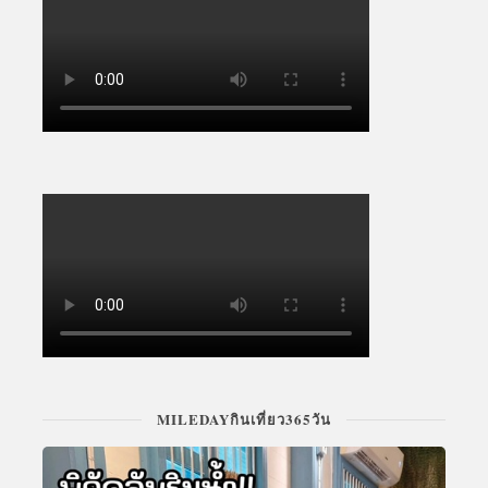
MILEDAYกินเที่ยว365วัน