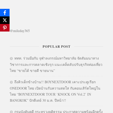
@mileday365
POPULAR POST
ททท. ร่วมมือกับ จุฬาลงกรณ์มหาวิทยาลัย จัดสัมมนาทาง
วิชาการและการตลาดเชิงรุก แนะเคล็ดลับปรับธุรกิจท่องเที่ยว
ไทย “ขายได้ ขายดี ขายนาน”
ถึงคิวเด็กข้างบ้าน!! BOYNEXTDOOR เคาะประตูเรียก
ONEDOOR ไทย เปิดบ้านรับความสดใส กับคอนเสิร์ตใหญ่ใน
ไทย “BOYNEXTDOOR TOUR ‘KNOCK ON Vol.2’ IN
BANGKOK” ปักดีเดย์ 30 ม.ค. ปีหน้า!!
กรมบังคับคดี กระทรวงยุติธรรม ประกาศความพร้อมอีกครั้ง