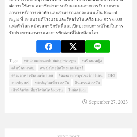
ต่อการใช้งาน สมาชิกสามารถรับคะแนนจากการรับประทาน
อาหารหรือการเข้าพัก และสามารถแลกคะแนนเป็น Reward
Night ที่ 19 แบรนด์โรงแรมและรีสอร์ทในเครือ IHG กว่า 6,000
แห่งทั่วโลก สมัครสมาชิกวันนี้และเปิดประสบการณ์ใหม่ในการ
รับประทานอาหารและการพักผ่อนที่ไม่เหมือนใคร
Tags:
#IHGOneRewardsDiningPrivileges
#ครัวสมหญิง
#คิมป์ตันมาลัย
#ระฆังไทยบิสโทรแอนด์บาร์
#ห้องอาหารซัมเมอร์พาเลส
#ห้องอาหารบุชเชอร์การ์เด้น
IHG
Mileday365
Miledayกินเที่ยว365วัน
อินเทรนด์365วัน
เม้าท์กินฟินเที่ยวไลฟ์สไตล์365วัน
ไมล์เดย์365
September 27, 2023
NEXT POST