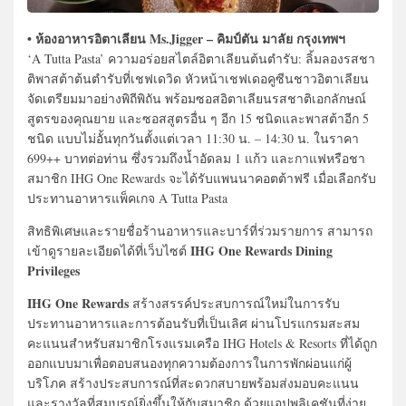
• ห้องอาหารอิตาเลียน Ms.Jigger – คิมป์ตัน มาลัย กรุงเทพฯ
‘A Tutta Pasta’ ความอร่อยสไตล์อิตาเลียนต้นตำรับ: ลิ้มลองรสชา
ติพาสต้าต้นตำรับที่เชฟเดวิด หัวหน้าเชฟเดอคูซีนชาวอิตาเลียน
จัดเตรียมมาอย่างพิถีพิถัน พร้อมซอสอิตาเลียนรสชาติเอกลักษณ์
สูตรของคุณยาย และซอสสูตรอื่น ๆ อีก 15 ชนิดและพาสต้าอีก 5
ชนิด แบบไม่อั้นทุกวันตั้งแต่เวลา 11:30 น. – 14:30 น. ในราคา
699++ บาทต่อท่าน ซึ่งรวมถึงน้ำอัดลม 1 แก้ว และกาแฟหรือชา
สมาชิก IHG One Rewards จะได้รับแพนนาคอตต้าฟรี เมื่อเลือกรับ
ประทานอาหารแพ็คเกจ A Tutta Pasta
สิทธิพิเศษและรายชื่อร้านอาหารและบาร์ที่ร่วมรายการ สามารถ
IHG One Rewards Dining
เข้าดูรายละเอียดได้ที่เว็บไซต์
Privileges
IHG One Rewards
สร้างสรรค์ประสบการณ์ใหม่ในการรับ
ประทานอาหารและการต้อนรับที่เป็นเลิศ ผ่านโปรแกรมสะสม
คะแนนสำหรับสมาชิกโรงแรมเครือ IHG Hotels & Resorts ที่ได้ถูก
ออกแบบมาเพื่อตอบสนองทุกความต้องการในการพักผ่อนแก่ผู้
บริโภค สร้างประสบการณ์ที่สะดวกสบายพร้อมส่งมอบคะแนน
และรางวัลที่สมบูรณ์ยิ่งขึ้นให้กับสมาชิก ด้วยแอปพลิเคชันที่ง่าย