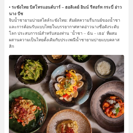
• ระฆังไทย บิสโทรแอนด์บาร์ – ฮอลิเดย์ อินน์ รีสอร์ท กระบี่ อ่าว
นาง บีช
จิบน้ำชายามบ่ายสไตล์ระฆังไทย: สัมผัสความรื่นรมย์ของน้ำชา
และการต้อนรับแบบไทยในบรรยากาศหาดอ่าวนางชื่อดังระดับ
โลก ประสบการณ์สำหรับสองท่าน ‘น้ำชา – ฉัน – เธอ’ ที่ผสม
ผสานความเป็นไทยดั้งเดิมกับประเพณีน้ำชายามบ่ายแบบคลาส
สิก