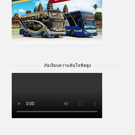
ภัยเงียบความดันโลหิตสูง