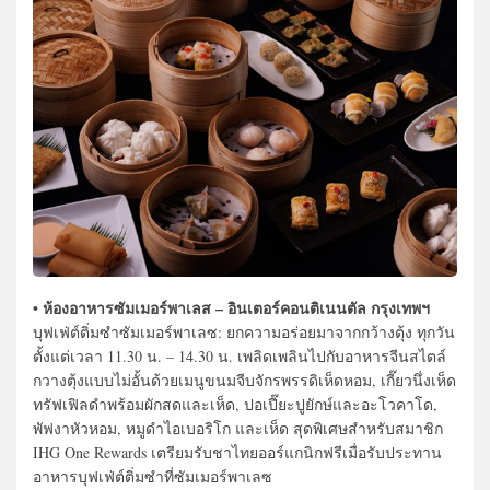
• ห้องอาหารซัมเมอร์พาเลส – อินเตอร์คอนติเนนตัล กรุงเทพฯ
บุฟเฟ่ต์ติ่มซำซัมเมอร์พาเลซ: ยกความอร่อยมาจากกว้างตุ้ง ทุกวัน
ตั้งแต่เวลา 11.30 น. – 14.30 น. เพลิดเพลินไปกับอาหารจีนสไตล์
กวางตุ้งแบบไม่อั้นด้วยเมนูขนมจีบจักรพรรดิเห็ดหอม, เกี๊ยวนึ่งเห็ด
ทรัฟเฟิลดำพร้อมผักสดและเห็ด, ปอเปี๊ยะปูยักษ์และอะโวคาโด,
พัฟงาหัวหอม, หมูดำไอเบอริโก และเห็ด สุดพิเศษสำหรับสมาชิก
IHG One Rewards เตรียมรับชาไทยออร์แกนิกฟรีเมื่อรับประทาน
อาหารบุฟเฟ่ต์ติ่มซำที่ซัมเมอร์พาเลซ