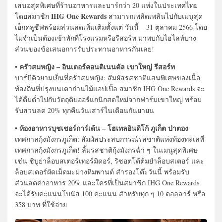
เสนอสุดพิเศษที่ร้านอาหารและบาร์กว่า 20 แห่งในประเทศไทย
IHG One Rewards
โดยสมาชิก
สามารถเพลิดเพลินไปกับเมนูสุด
เอ็กคลูซีฟพร้อมส่วนลดเพิ่มเติมตั้งแต่ วันนี้ – 31 ตุลาคม 2566 โดย
ไม่จำเป็นต้องเข้าพักที่โรงแรมหรือรีสอร์ท มาพบกับไฮไลท์บาง
ส่วนของข้อเสนอการรับประทานอาหารกันเลย!
• ครัวสมหญิง – อินเตอร์คอนติเนนตัล เขาใหญ่ รีสอร์ท
บาร์บีคิวยามเย็นที่ครัวสมหญิง: สัมผัสรสชาติแสนพิเศษของเนื้อ
ท้องถิ่นที่ปรุงบนเตาถ่านไม้แอปเปิ้ล สมาชิก IHG One Rewards จะ
ได้ดื่มด่ำไปกับวัตถุดิบออร์แกนิกสดใหม่จากฟาร์มเขาใหญ่ พร้อม
รับส่วนลด 20% ทุกคืนวันเสาร์ในเดือนกันยายน
• ห้องอาหารบุชเชอร์การ์เด้น – โฮเทลอินดิโก้ ภูเก็ต ป่าตอง
เทศกาลกุ้งมังกรภูเก็ต: สัมผัสประสบการณ์รสชาติแห่งท้องทะเลที่
เทศกาลกุ้งมังกรภูเก็ต! ลิ้มรสชาติกุ้งมังกรฉ่ำ ๆ ในเมนูสุดพิเศษ
เช่น ชิบูย่าล็อบสเตอร์เทอร์มิดอร์, ริซอตโต้ต้มยำล็อบสเตอร์ และ
ล็อบสเตอร์ผัดเม็ดมะม่วงหิมพานต์ สำรองโต๊ะวันนี้ พร้อมรับ
ส่วนลดค่าอาหาร 20% และใครที่เป็นสมาชิก IHG One Rewards
จะได้รับคะแนนโบนัส 100 คะแนน สำหรับทุก ๆ 10 ดอลลาร์ หรือ
358 บาท ที่ใช้จ่าย