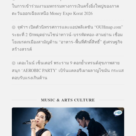
ในการเข้าร่วมงานมหกรรมทางการเงินครั้งยิ่งใหญ่ของภาค
ตะวันออกเฉียงเหนือ Money Expo Korat 2026
จุฬาฯ เปิดตัวนิทรรศการและแอปพลิเคชัน “OUHmap.com”
ระยะที่ 2 ปักหมุดย่านไชน่าทาวน์–บรรทัดทอง–สามย่าน เชื่อม
โยงมรดกเมืองสามัญด้าน “อาหาร–พื้นที่ศักดิ์สิทธิ์” สู่เศรษฐกิจ
สร้างสรรค์
เดอะไนน์ เซ็นเตอร์ พระราม 9 ตอกย้ำเทรนด์สุขภาพสาย
สนุก ‘AEROBIC PARTY’ เบิร์นแคลอรีเผาผลาญไขมัน กระแส
ตอบรับแรงเกินต้าน
MUSIC & ARTS CULTURE