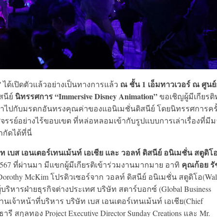
”
ณ ชั้น 1 เอ็มทาวเวอร์ ณ ศูนย
ได้เปิดตัวแล้วอย่างเป็นทางการแล้ว
นิทรรศการ “Immersive Disney Animation”
สนีย์
ขอเชิญผู้มีเกียรติ
มด่ำไปกับมรดกอันทรงคุณค่าของแอนิเมชั่นดิสนีย์ โดยนิทรรศการครั้ง
ย์อย่างไร้ขอบเขต ที่หล่อหลอมเข้ากับรูปแบบการเล่าเรื่องที่มีม
ได้ที่นี่
ัท เบส เอนเตอร์เทนเม้นท์ เอเชีย และ วอลท์ ดิสนีย์ อนิเมชั่น สตูดิโ
คุณก้อย รั
567 ที่ผ่านมา มีแขกผู้มีเกียรติเข้าร่วมงานมากมาย อาทิ
thy McKim โปรดิวเซอร์จาก วอลท์ ดิสนีย์ อนิเมชั่น สตูดิโอ(Wal
ผู้บริหารฝ่ายธุรกิจต่างประเทศ บริษัท สตาร์บอกซ์ (Global Business
านเจ้าหน้าที่บริหาร บริษัท เบส เอนเตอร์เทนเม้นท์ เอเชีย(Chief
์ธารี สกุลทอง Project Executive Director Sunday Creations และ Mr.