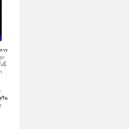
์การ
ทุก
นี้
า
อ
ชวิน
t