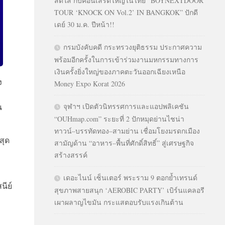
สดใส กับคอนเสิร์ตใหญ่ในไทย “BOYNEXTDOOR
TOUR ‘KNOCK ON Vol.2’ IN BANGKOK” ปักดี
เดย์ 30 ม.ค. ปีหน้า!!
กรมบังคับคดี กระทรวงยุติธรรม ประกาศความ
พร้อมอีกครั้งในการเข้าร่วมงานมหกรรมทางการ
เงินครั้งยิ่งใหญ่ของภาคตะวันออกเฉียงเหนือ
ง
Money Expo Korat 2026
น
จุฬาฯ เปิดตัวนิทรรศการและแอปพลิเคชัน
“OUHmap.com” ระยะที่ 2 ปักหมุดย่านไชน่า
ทาวน์–บรรทัดทอง–สามย่าน เชื่อมโยงมรดกเมือง
สุด
สามัญด้าน “อาหาร–พื้นที่ศักดิ์สิทธิ์” สู่เศรษฐกิจ
สร้างสรรค์
เดอะไนน์ เซ็นเตอร์ พระราม 9 ตอกย้ำเทรนด์
นีย์
สุขภาพสายสนุก ‘AEROBIC PARTY’ เบิร์นแคลอรี
เผาผลาญไขมัน กระแสตอบรับแรงเกินต้าน