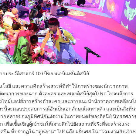
ระวัติศาสตร์ 100 ปีของแอนิเมชั่นดิสนีย์
ทคโนโลยี และความคิดสร้างสรรค์ที่ทำให้ภาพร่างของนักวาดภาพ
เห็นวิวัฒนาการของฉาก ตัวละคร และเพลงดิสนีย์สุดโปรด ไปจนถึงการ
งไทม์แลปส์การสร้างตัวละคร และการแนะนำนักวาดภาพเคลื่อนไห
นี้จะมอบประสบการณ์อันเป็นเอกลักษณ์เฉพาะตัว และเป็นสิ่งที่น่
หลากหลายของภูมิทัศน์อันงดงามในภาพยนตร์ของดิสนีย์ นิทรรศกา
เพื่อเชื้อเชิญผู้เข้าชมให้เจาะลึกไปยังสถานที่จริงที่จะสร้างแรง
ะเทศจีน ที่ปรากฏใน “มู่หลาน” ไปจนถึง ฝรั่งเศส ใน “โฉมงามกับเจ้า