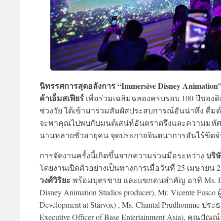
นิทรรศการสุดอลังการ “Immersive Disney Animation
ค้าเอ็มสเฟียร์
เพื่อร่วมเฉลิมฉลองครบรอบ 100 ปีของดิ
ช่วงวัย ได้เข้ามาร่วมสัมผัสประสบการณ์อันน่าทึ่ง ดื่
จะพาคุณไปพบกับมนต์เสน่ห์อันตราตรึงและความมหัศจรร
นานหลายชั่วอายุคน จุดประกายจินตนาการอันไร้ขีดจำกัด
บริษ
การจัดงานครั้งนี้เกิดขึ้นจากความร่วมมือระหว่าง
โดยงานเปิดตัวอย่างเป็นทางการเมื่อวันที่ 25 เมษายน 2
วงศ์วิริยะ
พร้อมบุตรชาย และแขกคนสำคัญ อาทิ Ms. Doro
Disney Animation Studios producer), Mr. Vicente Fusco 
Development at Starvox) , Ms. Chantal Prudhomme ประธ
Executive Officer of Base Entertainment Asia), คุณปัณณ