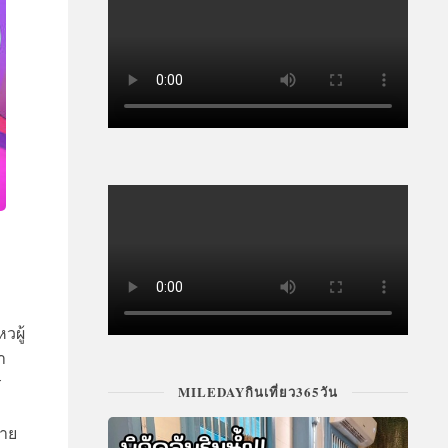
วผู้
า
ร
MILEDAYกินเที่ยว365วัน
ชาย