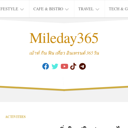
IFESTYLE
CAFE & BISTRO
TRAVEL
TECH & 
IFE
BISTRO
TIEW
Mileday365
HEALTH
THAI
CAFE
HOTEL
INTER
REVIEW
TRIP
เม้าท์ กิน ฟิน เที่ยว อินเทรนด์ 365วัน
MUSIC
&
ARTS
CULTURE
FASHION
&
BEAUTY
MOVIE
ACTIVITIES
&
SERIES