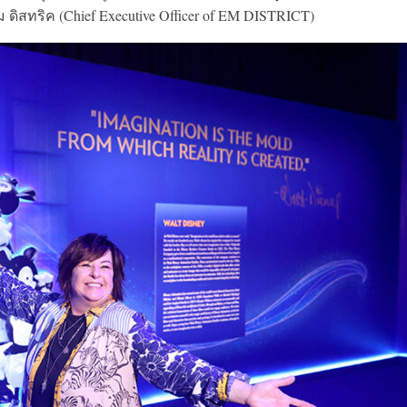
ม ดิสทริค (Chief Executive Officer of EM DISTRICT)