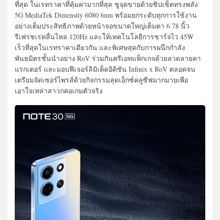
ที่สุด ในเรทราคาที่คุ้มค่ามากที่สุด ชูจุดขายด้วยชิปเซ็ตทรงพลัง
5G MediaTek Dimensity 6080 6nm พร้อมยกระดับทุกการใช้งาน
อย่างเต็มประสิทธิภาพด้วยหน้าจอขนาดใหญ่เต็มตา 6.78 นิ้ว
รีเฟรชเรทลื่นไหล 120Hz และให้เทคโนโลยีการชาร์จไว 45W
เร็วที่สุดในเรทราคาเดียวกัน และพิเศษสุดกับการผนึกกำลัง
พันธมิตรชั้นนำอย่าง RoV ร่วมกันครีเอทแพ็กเกจด้วยลวดลายคา
แรกเตอร์ และมอบฟีเจอร์ลิมิเต็ดอิดิชัน Infinix x RoV ตลอดจน
เตรียมจัดเซอร์ไพรส์ด้วยกิจกรรมสุดเอ็กซ์คลูซีฟมากมายเพื่อ
เอาใจเหล่าสาวกคอเกมตัวจริง