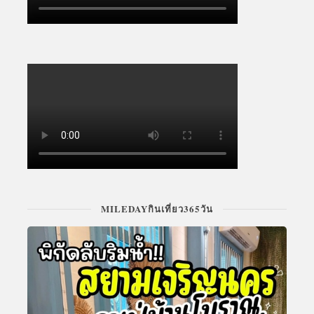
MILEDAYกินเที่ยว365วัน