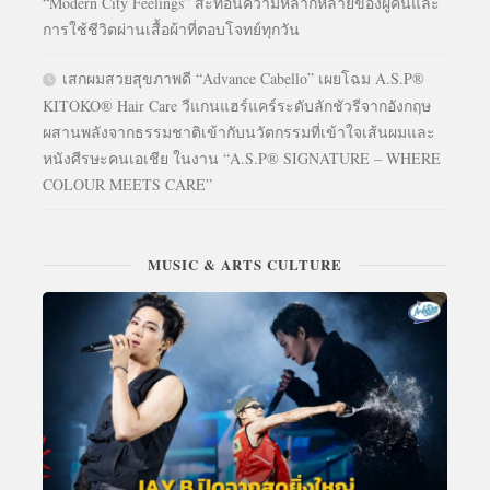
“Modern City Feelings” สะท้อนความหลากหลายของผู้คนและ
การใช้ชีวิตผ่านเสื้อผ้าที่ตอบโจทย์ทุกวัน
เสกผมสวยสุขภาพดี “Advance Cabello” เผยโฉม A.S.P®
KITOKO® Hair Care วีแกนแฮร์แคร์ระดับลักชัวรีจากอังกฤษ
ผสานพลังจากธรรมชาติเข้ากับนวัตกรรมที่เข้าใจเส้นผมและ
หนังศีรษะคนเอเชีย ในงาน “A.S.P® SIGNATURE – WHERE
COLOUR MEETS CARE”
MUSIC & ARTS CULTURE