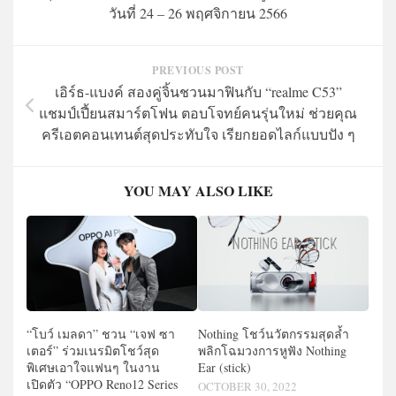
วันที่ 24 – 26 พฤศจิกายน 2566
PREVIOUS POST
เอิร์ธ-แบงค์ สองคู่จิ้นชวนมาฟินกับ “realme C53”
แชมป์เปี้ยนสมาร์ตโฟน ตอบโจทย์คนรุ่นใหม่ ช่วยคุณ
ครีเอตคอนเทนต์สุดประทับใจ เรียกยอดไลก์แบบปัง ๆ
YOU MAY ALSO LIKE
Nothing โชว์นวัตกรรมสุดล้ำ
“โบว์ เมลดา” ชวน “เจฟ ซา
พลิกโฉมวงการหูฟัง Nothing
เตอร์” ร่วมเนรมิตโชว์สุด
Ear (stick)
พิเศษเอาใจแฟนๆ ในงาน
เปิดตัว “OPPO Reno12 Series
OCTOBER 30, 2022