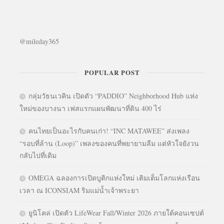
@mileday365
POPULAR POST
กลุ่มวัธนเวคิน เปิดตัว “PADDIO” Neighborhood Hub แห่ง
ใหม่ของบางนา เฟสแรกแผนพัฒนาที่ดิน 400 ไร่
คนไทยเป็นอะไรกับคนเก่า! “INC MATAWEE” ส่งเพลง
“รอบที่ล้าน (Loop)” เพลงของคนที่พยายามลืม แต่หัวใจยังวน
กลับไปที่เดิม
OMEGA ฉลองการเปิดบูติกแห่งใหม่ เติมเต็มโลกแห่งเรือน
เวลา ณ ICONSIAM ริมแม่น้ำเจ้าพระยา
ยูนิโคล่ เปิดตัว LifeWear Fall/Winter 2026 ภายใต้คอนเซปต์