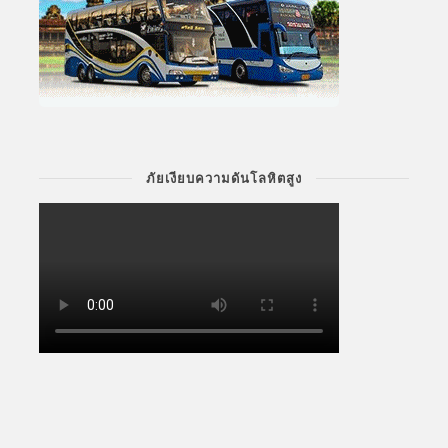
ภัยเงียบความดันโลหิตสูง