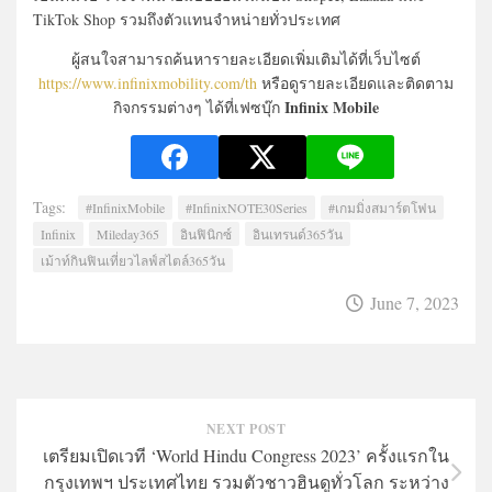
TikTok Shop รวมถึงตัวแทนจำหน่ายทั่วประเทศ
ผู้สนใจสามารถค้นหารายละเอียดเพิ่มเติมได้ที่เว็บไซต์
https://www.infinixmobility.com/th
หรือดูรายละเอียดและติดตาม
Infinix Mobile
กิจกรรมต่างๆ ได้ที่เฟซบุ๊ก
Tags:
#InfinixMobile
#InfinixNOTE30Series
#เกมมิ่งสมาร์ตโฟน
Infinix
Mileday365
อินฟินิกซ์
อินเทรนด์365วัน
เม้าท์กินฟินเที่ยวไลฟ์สไตล์365วัน
June 7, 2023
NEXT POST
เตรียมเปิดเวที ‘World Hindu Congress 2023’ ครั้งแรกใน
กรุงเทพฯ ประเทศไทย รวมตัวชาวฮินดูทั่วโลก ระหว่าง