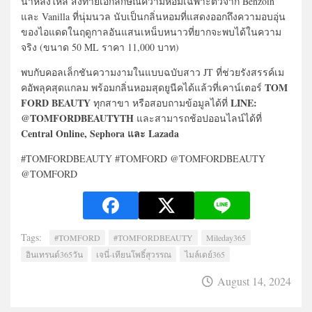
น่าหลงใหล ส่งท้ายเอกลักษณ์ความหอมเฉพาะตัวจาก Benzoin
และ Vanilla ที่นุ่มนวล นับเป็นกลิ่นหอมที่แสดงออกถึงความอบอุ่น
ของไอแดดในฤดูกาลอันแสนเหน็บหนาวที่ยากจะพบได้ในความ
จริง (ขนาด 50 ML ราคา 11,000 บาท)
พบกับคอลเล็กชันความงามในแบบฉบับสาว JT ที่ช่วยรังสรรค์เม
TOM
คอัพลุคสุดแกลม พร้อมกลิ่นหอมสุดยูนีคได้แล้วที่เคาน์เตอร์
FORD BEAUTY
LINE:
ทุกสาขา หรือสอบถามข้อมูลได้ที่
@TOMFORDBEAUTYTH
และสามารถช้อปออนไลน์ได้ที่
Central Online, Sephora และ Lazada
#TOMFORDBEAUTY #TOMFORD @TOMFORDBEAUTY
@TOMFORD
Tags:
#TOMFORD
#TOMFORDBEAUTY
Mileday365
อินเทรนด์365วัน
เจนี่-เทียนโพธิ์สุวรรณ
ไมล์เดย์365
August 14, 2024