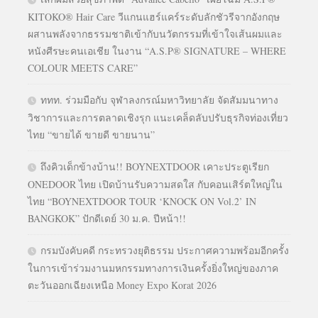
KITOKO® Hair Care วีแกนแฮร์แคร์ระดับลักชัวรีจากอังกฤษ
ผสานพลังจากธรรมชาติเข้ากับนวัตกรรมที่เข้าใจเส้นผมและ
หนังศีรษะคนเอเชีย ในงาน “A.S.P® SIGNATURE – WHERE
COLOUR MEETS CARE”
ททท. ร่วมมือกับ จุฬาลงกรณ์มหาวิทยาลัย จัดสัมมนาทาง
วิชาการและการตลาดเชิงรุก แนะเคล็ดลับปรับธุรกิจท่องเที่ยว
ไทย “ขายได้ ขายดี ขายนาน”
ถึงคิวเด็กข้างบ้าน!! BOYNEXTDOOR เคาะประตูเรียก
ONEDOOR ไทย เปิดบ้านรับความสดใส กับคอนเสิร์ตใหญ่ใน
ไทย “BOYNEXTDOOR TOUR ‘KNOCK ON Vol.2’ IN
BANGKOK” ปักดีเดย์ 30 ม.ค. ปีหน้า!!
กรมบังคับคดี กระทรวงยุติธรรม ประกาศความพร้อมอีกครั้ง
ในการเข้าร่วมงานมหกรรมทางการเงินครั้งยิ่งใหญ่ของภาค
ตะวันออกเฉียงเหนือ Money Expo Korat 2026