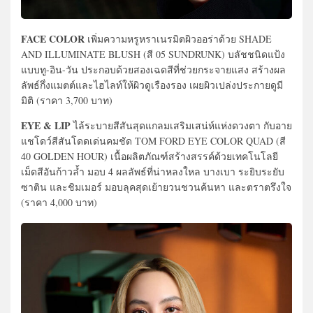
FACE COLOR
เพิ่มความหรูหราเนรมิตผิวออร่าด้วย SHADE
AND ILLUMINATE BLUSH (สี 05 SUNDRUNK) บลัชชนิดแป้ง
แบบทู-อิน-วัน ประกอบด้วยสองเฉดสีที่ช่วยกระจายแสง สร้างผล
ลัพธ์กึ่งแมตต์และไฮไลท์ให้ผิวดูเรืองรอง เผยผิวเปล่งประกายดูมี
มิติ (ราคา 3,700 บาท)
EYE & LIP
ไล้ระบายสีสันสุดแกลมเสริมเสน่ห์แห่งดวงตา กับอาย
แชโดว์สีสันโดดเด่นคมชัด TOM FORD EYE COLOR QUAD (สี
40 GOLDEN HOUR) เนื้อผลิตภัณฑ์สร้างสรรค์ด้วยเทคโนโลยี
เม็ดสีอันก้าวล้ำ มอบ 4 ผลลัพธ์ที่น่าหลงใหล บางเบา ระยิบระยับ
ซาติน และชิมเมอร์ มอบลุคสุดเย้ายวนชวนค้นหา และตราตรึงใจ
(ราคา 4,000 บาท)