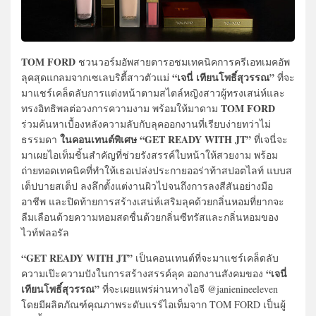
TOM FORD
ชวนวอร์มอัพสายตารอชมเทคนิคการครีเอทเมคอัพ
“เจนี่ เทียนโพธิ์สุวรรณ”
ลุคสุดแกลมจากเซเลบริตี้สาวตัวแม่
ที่จะ
มาแชร์เคล็ดลับการแต่งหน้าตามสไตล์หญิงสาวผู้ทรงเสน่ห์และ
TOM FORD
ทรงอิทธิพลต่อวงการความงาม พร้อมให้มาดาม
ร่วมค้นหาเบื้องหลังความลับกับลุคออกงานที่เรียบง่ายทว่าไม่
ในคอนเทนต์พิเศษ “GET READY WITH JT”
ธรรมดา
ที่เจนี่จะ
มาเผยไอเท็มชิ้นสำคัญที่ช่วยรังสรรค์ใบหน้าให้สวยงาม พร้อม
ถ่ายทอดเทคนิคที่ทำให้เธอเปล่งประกายออร่าท้าสปอตไลท์ แบบส
เต็ปบายสเต็ป ลงลึกตั้งแต่งานผิวไปจนถึงการลงสีสันอย่างมือ
อาชีพ และปิดท้ายการสร้างเสน่ห์เสริมลุคด้วยกลิ่นหอมที่ยากจะ
ลืมเลือนด้วยความหอมสดชื่นด้วยกลิ่นซีทรัสและกลิ่นหอมของ
ไวท์ฟลอรัล
“GET READY WITH JT”
เป็นคอนเทนต์ที่จะมาแชร์เคล็ดลับ
“เจนี่
ความเป๊ะความปังในการสร้างสรรค์ลุค ออกงานสังคมของ
เทียนโพธิ์สุวรรณ”
ที่จะเผยแพร่ผ่านทางไอจี @janienineeleven
โดยมีผลิตภัณฑ์คุณภาพระดับแรร์ไอเท็มจาก TOM FORD เป็นผู้