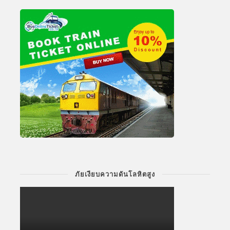
ภัยเงียบความดันโลหิตสูง