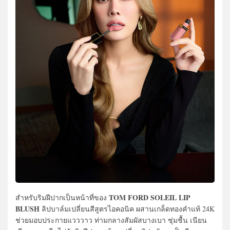
TOM FORD SOLEIL LIP
สำหรับริมฝีปากเป็นหน้าที่ของ
BLUSH
ลิปบาล์มเปลี่ยนสีสูตรไอคอนิค ผสานเกล็ดทองคำแท้ 24K
ช่วยมอบประกายแวววาว ท่ามกลางสัมผัสบางเบา ชุ่มชื้น เนียน