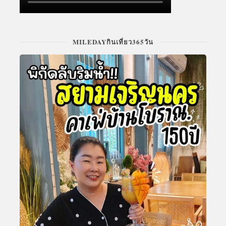
MILEDAYกินเที่ยว365วัน