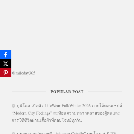
@mileday365
POPULAR POST
ยูนิโคล่ เปิดตัว LifeWear Fall/Winter 2026 ภายใต้คอนเซปต์
“Modern City Feelings” สะท้อนความหลากหลายของผู้คนและ
การใช้ชีวิตผ่านเสื้อผ้าที่ตอบโจทย์ทุกวัน
เสกผมสวยสุขภาพดี “Advance Cabello” เผยโฉม A.S.P®