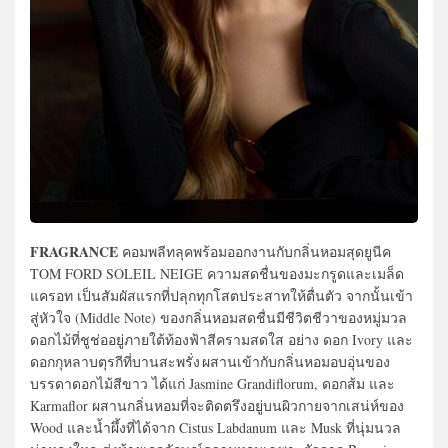
FRAGRANCE
คอมพลีทลุคพร้อมออกงานกับกลิ่นหอมสุดยูนีค
TOM FORD SOLEIL NEIGE ความสดชื่นของมะกรูดและเมล็ด
แครอท เป็นสัมผัสแรกที่ปลุกทุกโสตประสาทให้ตื่นตัว จากนั้นเข้า
สู่หัวใจ (Middle Note) ของกลิ่นหอมสดชื่นมีชีวิตชีวาของหมู่มวล
ดอกไม้ที่ชูช่ออยู่ภายใต้ท้องฟ้าสีครามสดใส อย่าง ดอก Ivory และ
ดอกกุหลาบตุรกีที่บานสะพรั่ง ผสานเข้ากับกลิ่นหอมอบอุ่นของ
บรรดาดอกไม้สีขาว ได้แก่ Jasmine Grandiflorum, ดอกส้ม และ
Karmaflor ผสานกลิ่นหอมที่จะติดตรึงอยู่บนผิวกายจากเสน่ห์ของ
Wood และน้ำผึ้งที่ได้จาก Cistus Labdanum และ Musk ที่นุ่มนวล