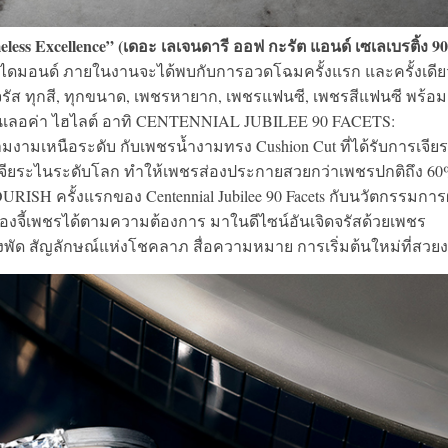
less Excellence” (เดอะ เลเจนดารี ออฟ กะรัต แอนด์ เซเลเบรติ้ง 90 
ิลลี่ ไดมอนด์ ภายในงานจะได้พบกับการอวดโฉมครั้งแรก และครั้งเดีย
ดจรัส ทุกสี, ทุกขนาด, เพชรหายาก, เพชรแฟนซี, เพชรสีแฟนซี พร้อ
ชั่นเลอค่า ไฮไลต์ อาทิ CENTENNIAL JUBILEE 90 FACETS:
หนือระดับ กับเพชรน้ำงามทรง Cushion Cut ที่ได้รับการเจีย
ดยนักเจียระไนระดับโลก ทำให้เพชรส่องประกายสวยกว่าเพชรปกติถึง 6
 ครั้งแรกของ Centennial Jubilee 90 Facets กับนวัตกรรมการ
องจี้เพชรได้ตามความต้องการ มาในดีไซน์อันเจิดจรัสด้วยเพชร
องพัด สัญลักษณ์แห่งโชคลาภ สื่อความหมาย การเริ่มต้นใหม่ที่สวย