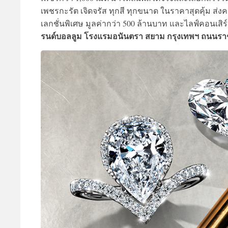
เพชรกะรัต เจิดจรัส ทุกสี ทุกขนาด ในราคาสุดคุ้ม ส่
เลกชั่นพิเศษ มูลค่ากว่า 500 ล้านบาท และไลฟ์คอนเสิร์
รนด์บอลลูม โรงแรมอนันตรา สยาม กรุงเทพฯ ถนนราชดำร