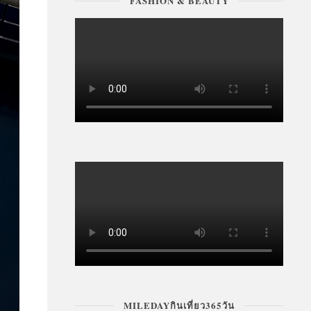
FASHION & BEAUTY
MILEDAYกินเที่ยว365วัน