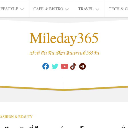
IFESTYLE
CAFE & BISTRO
TRAVEL
TECH & 
IFE
BISTRO
TIEW
Mileday365
HEALTH
THAI
CAFE
HOTEL
INTER
REVIEW
TRIP
เม้าท์ กิน ฟิน เที่ยว อินเทรนด์ 365วัน
MUSIC
&
ARTS
CULTURE
FASHION
&
BEAUTY
MOVIE
FASHION & BEAUTY
&
SERIES