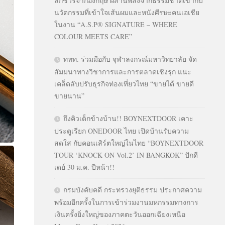
ลักชัวรีจากอังกฤษ ผสานพลังจากธรรมชาติเข้ากับ
นวัตกรรมที่เข้าใจเส้นผมและหนังศีรษะคนเอเชีย
ในงาน “A.S.P® SIGNATURE – WHERE
COLOUR MEETS CARE”
ททท. ร่วมมือกับ จุฬาลงกรณ์มหาวิทยาลัย จัด
สัมมนาทางวิชาการและการตลาดเชิงรุก แนะ
เคล็ดลับปรับธุรกิจท่องเที่ยวไทย “ขายได้ ขายดี
ขายนาน”
ถึงคิวเด็กข้างบ้าน!! BOYNEXTDOOR เคาะ
ประตูเรียก ONEDOOR ไทย เปิดบ้านรับความ
สดใส กับคอนเสิร์ตใหญ่ในไทย “BOYNEXTDOOR
TOUR ‘KNOCK ON Vol.2’ IN BANGKOK” ปักดี
เดย์ 30 ม.ค. ปีหน้า!!
กรมบังคับคดี กระทรวงยุติธรรม ประกาศความ
พร้อมอีกครั้งในการเข้าร่วมงานมหกรรมทางการ
เงินครั้งยิ่งใหญ่ของภาคตะวันออกเฉียงเหนือ