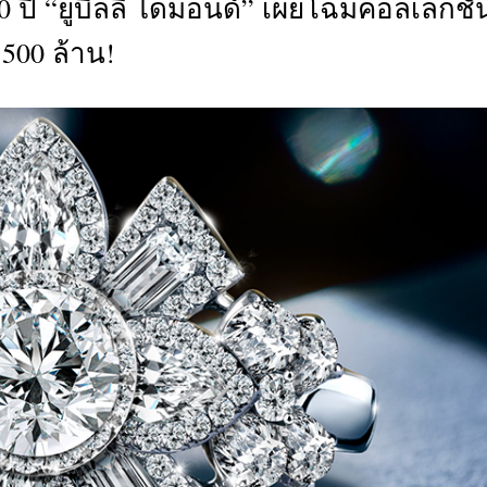
90 ปี “ยูบิลลี่ ไดมอนด์” เผยโฉมคอลเลกชั่
CTIVITIES
500 ล้าน!
&
EVENT
DEAL