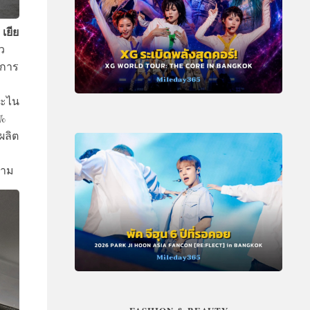
เยีย
ว
มการ
ระไน
0%
ผลิต
งาม