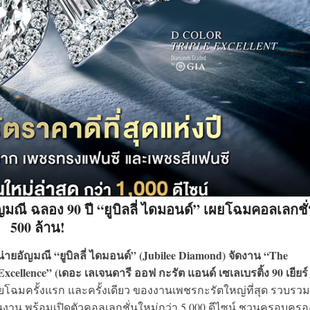
อัญมณี ฉลอง 90 ปี “ยูบิลลี่ ไดมอนด์” เผยโฉมคอลเลกชั
500 ล้าน!
ำหน่ายอัญมณี “ยูบิลลี่ ไดมอนด์” (Jubilee Diamond) จัดงาน “The
xcellence” (เดอะ เลเจนดารี ออฟ กะรัต แอนด์ เซเลเบรติ้ง 90 เยียร์
ยโฉมครั้งแรก และครั้งเดียว ของงานเพชรกะรัตใหญ่ที่สุด รวบรวม
ในงาน พร้อมเปิดตัวคอลเลกชั่นใหม่กว่า 5,000 ดีไซน์ ชวนครอบครอ