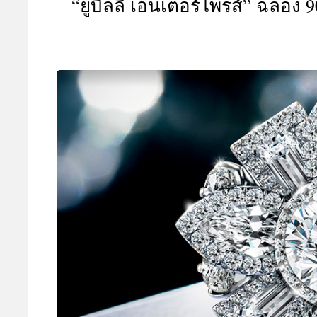
“ยูบิลลี่ เอ็นเตอร์ไพรส์” ฉลอง 
A