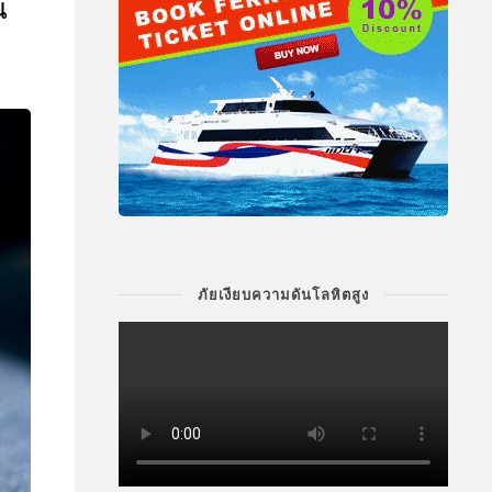
น
ภัยเงียบความดันโลหิตสูง