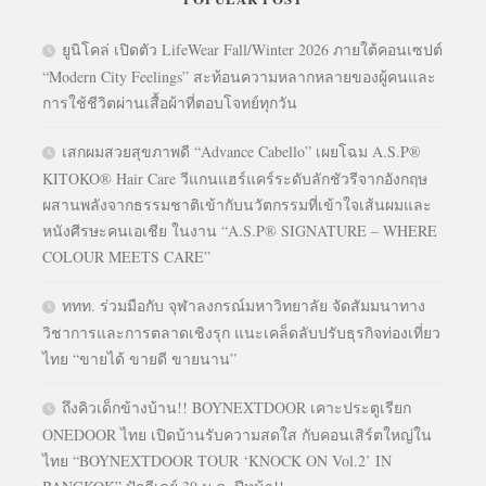
ยูนิโคล่ เปิดตัว LifeWear Fall/Winter 2026 ภายใต้คอนเซปต์
“Modern City Feelings” สะท้อนความหลากหลายของผู้คนและ
การใช้ชีวิตผ่านเสื้อผ้าที่ตอบโจทย์ทุกวัน
เสกผมสวยสุขภาพดี “Advance Cabello” เผยโฉม A.S.P®
KITOKO® Hair Care วีแกนแฮร์แคร์ระดับลักชัวรีจากอังกฤษ
ผสานพลังจากธรรมชาติเข้ากับนวัตกรรมที่เข้าใจเส้นผมและ
หนังศีรษะคนเอเชีย ในงาน “A.S.P® SIGNATURE – WHERE
COLOUR MEETS CARE”
ททท. ร่วมมือกับ จุฬาลงกรณ์มหาวิทยาลัย จัดสัมมนาทาง
วิชาการและการตลาดเชิงรุก แนะเคล็ดลับปรับธุรกิจท่องเที่ยว
ไทย “ขายได้ ขายดี ขายนาน”
ถึงคิวเด็กข้างบ้าน!! BOYNEXTDOOR เคาะประตูเรียก
ONEDOOR ไทย เปิดบ้านรับความสดใส กับคอนเสิร์ตใหญ่ใน
ไทย “BOYNEXTDOOR TOUR ‘KNOCK ON Vol.2’ IN