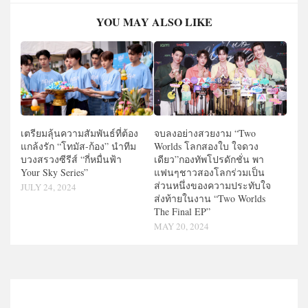
YOU MAY ALSO LIKE
เตรียมลุ้นความสัมพันธ์ที่ต้อง
จบลงอย่างสวยงาม “Two
แกล้งรัก “โทมัส-ก้อง” นำทีม
Worlds โลกสองใบ ใจดวง
บวงสรวงซีรีส์ “กี่หมื่นฟ้า
เดียว”กองทัพโปรดักชั่น พา
Your Sky Series”
แฟนๆชาวสองโลกร่วมเป็น
ส่วนหนึ่งของความประทับใจ
JULY 24, 2024
ส่งท้ายในงาน “Two Worlds
The Final EP”
MAY 20, 2024