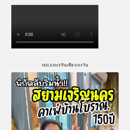
MILEDAYกินเที่ยว365วัน