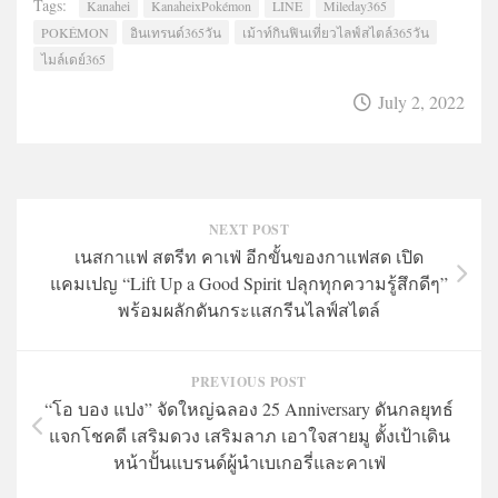
Tags:
Kanahei
KanaheixPokémon
LINE
Mileday365
POKÉMON
อินเทรนด์365วัน
เม้าท์กินฟินเที่ยวไลฟ์สไตล์365วัน
ไมล์เดย์365
July 2, 2022
NEXT POST
เนสกาแฟ สตรีท คาเฟ่ อีกขั้นของกาแฟสด เปิด
แคมเปญ “Lift Up a Good Spirit ปลุกทุกความรู้สึกดีๆ”
พร้อมผลักดันกระแสกรีนไลฟ์สไตล์
PREVIOUS POST
“โอ บอง แปง” จัดใหญ่ฉลอง 25 Anniversary ดันกลยุทธ์
แจกโชคดี เสริมดวง เสริมลาภ เอาใจสายมู ตั้งเป้าเดิน
หน้าปั้นแบรนด์ผู้นำเบเกอรี่และคาเฟ่