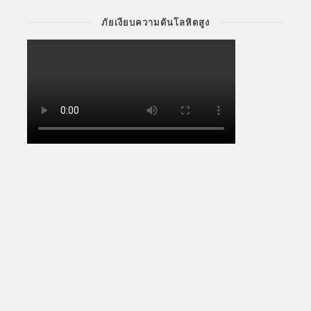
ภัยเงียบความดันโลหิตสูง