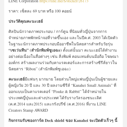
LINE Corporation
https://line.me/S/sticker/26173
ราคา: เซ็ตละ 69 บาท หรือ 100 คอยน์
ประวัติคุณคะนะเฮย์
ศิลปินนักวาดภาพประกอบ / การ์ตูน ที่นิยมทั่วญี่ปุ่นจากการ
จำหน่ายภาพพักหน้าจอที่วาดขึ้นเอง และในปีค.ศ. 2003 ได้เปิดตัว
ในฐานะนักวาดภาพประกอบมืออาชีพในนิตยสารสำหรับวัยรุ่น
“เซเว่นทีน” (สำนักพิมพ์ชูเอฉะ)
ตั้งแต่นั้นมา คะนะเฮย์ได้ทำงาน
อย่างต่อเนื่องในสื่อต่างๆ เช่น สิ่งพิมพ์ คอนเทนต์บนมือถือ โฆษณา
องค์กร สร้างผลงานร่วมกับคาแรคเตอร์และการสร้างซีรีส์ยาวใน
นิตยสาร “Ribon” (สำนักพิมพ์ชูเอฉะ)
คะนะเฮย์
มีแฟนๆ มากมาย โดยส่วนใหญ่แฟนญี่ปุ่นเป็นผู้ชายและ
ผู้หญิงวัย 20 ปี และ 30 ปี ผลงานซีรีส์ “Kanahei Small Animals” ที่
ออกแบบเป็นคาแรคเตอร์ “Pisuke & Rabbit” ได้จำหน่ายใน
ประเทศญี่ปุ่นและต่างประเทศ ได้รับรางวัลรองชนะเลิศ
(ค.ศ.2014 และ2015) และกรังปรีซ์ (ค.ศ.2016) ที่งาน LINE
Creators Stamp AWARD
กิจกรรมรับซองการ์ด Deck shield ของ Kanahei จะเปิดตัวเร็วๆ นี้