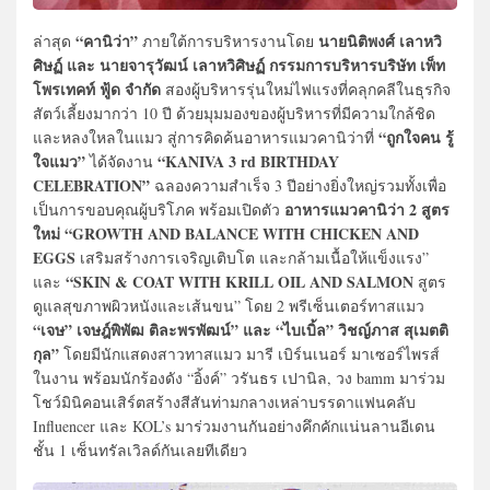
“คานิว่า”
นายนิติพงศ์ เลาหวิ
ล่าสุด
ภายใต้การบริหารงานโดย
ศิษฏ์ และ นายจารุวัฒน์ เลาหวิศิษฏ์ กรรมการบริหารบริษัท เพ็ท
โพรเทคท์ ฟู้ด จำกัด
สองผู้บริหารรุ่นใหม่ไฟแรงที่คลุกคลีในธุรกิจ
สัตว์เลี้ยงมากว่า 10 ปี ด้วยมุมมองของผู้บริหารที่มีความใกล้ชิด
“ถูกใจคน รู้
และหลงใหลในแมว สู่การคิดค้นอาหารแมวคานิว่าที่
ใจแมว”
“KANIVA 3 rd BIRTHDAY
ได้จัดงาน
CELEBRATION”
ฉลองความสำเร็จ 3 ปีอย่างยิ่งใหญ่รวมทั้งเพื่อ
อาหารแมวคานิว่า 2 สูตร
เป็นการขอบคุณผู้บริโภค พร้อมเปิดตัว
ใหม่ “GROWTH AND BALANCE WITH CHICKEN AND
EGGS
เสริมสร้างการเจริญเติบโต และกล้ามเนื้อให้แข็งแรง”
“SKIN & COAT WITH KRILL OIL AND SALMON
และ
สูตร
ดูแลสุขภาพผิวหนังและเส้นขน” โดย 2 พรีเซ็นเตอร์ทาสแมว
“เจษ” เจษฎ์พิพัฒ ติละพรพัฒน์” และ “ไบเบิ้ล” วิชญ์ภาส สุเมตติ
กุล”
โดยมีนักแสดงสาวทาสแมว มารี เบิร์นเนอร์ มาเซอร์ไพรส์
ในงาน พร้อมนักร้องดัง “อิ้งค์” วรันธร เปานิล, วง bamm มาร่วม
โชว์มินิคอนเสิร์ตสร้างสีสันท่ามกลางเหล่าบรรดาแฟนคลับ
Influencer และ KOL’s มาร่วมงานกันอย่างคึกคักแน่นลานอีเดน
ชั้น 1 เซ็นทรัลเวิลด์กันเลยทีเดียว