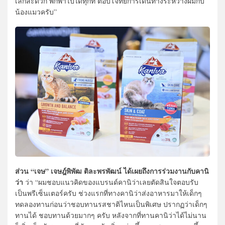
เล็กสะดวก พกพาไปได้ทุกที่ ตอบโจทย์การเดินทางระหว่างผมกับ
น้องแมวครับ”
ส่วน “เจษ” เจษฎ์พิพัฒ ติละพรพัฒน์ ได้เผยถึงการร่วมงานกับคานิ
ว่า
ว่า “ผมชอบแนวคิดของแบรนด์คานิว่าเลยตัดสินใจตอบรับ
เป็นพรีเซ็นเตอร์ครับ ช่วงแรกที่ทางคานิว่าส่งอาหารมาให้เด็กๆ
ทดลองทานก่อนว่าชอบทานรสชาติไหนเป็นพิเศษ ปรากฏว่าเด็กๆ
ทานได้ ชอบทานด้วยมากๆ ครับ หลังจากที่ทานคานิว่าได้ไม่นาน