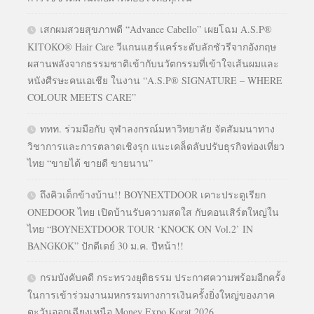
เสกผมสวยสุขภาพดี “Advance Cabello” เผยโฉม A.S.P®
KITOKO® Hair Care วีแกนแฮร์แคร์ระดับลักชัวรีจากอังกฤษ
ผสานพลังจากธรรมชาติเข้ากับนวัตกรรมที่เข้าใจเส้นผมและ
หนังศีรษะคนเอเชีย ในงาน “A.S.P® SIGNATURE – WHERE
COLOUR MEETS CARE”
ททท. ร่วมมือกับ จุฬาลงกรณ์มหาวิทยาลัย จัดสัมมนาทาง
วิชาการและการตลาดเชิงรุก แนะเคล็ดลับปรับธุรกิจท่องเที่ยว
ไทย “ขายได้ ขายดี ขายนาน”
ถึงคิวเด็กข้างบ้าน!! BOYNEXTDOOR เคาะประตูเรียก
ONEDOOR ไทย เปิดบ้านรับความสดใส กับคอนเสิร์ตใหญ่ใน
ไทย “BOYNEXTDOOR TOUR ‘KNOCK ON Vol.2’ IN
BANGKOK” ปักดีเดย์ 30 ม.ค. ปีหน้า!!
กรมบังคับคดี กระทรวงยุติธรรม ประกาศความพร้อมอีกครั้ง
ในการเข้าร่วมงานมหกรรมทางการเงินครั้งยิ่งใหญ่ของภาค
ตะวันออกเฉียงเหนือ Money Expo Korat 2026