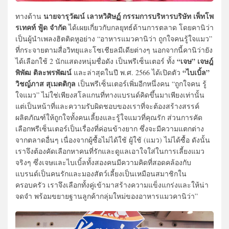
นายจารุวัฒน์ เลาหวิศิษฏ์ กรรมการบริหารบริษัท เพ็ทโพ
ทางด้าน
รเทคท์ ฟู้ด จำกัด
ได้เผยเกี่ยวกับกลยุทธ์ด้านการตลาด โดยคานิว่า
เป็นผู้นำเพลงฮิตติดหูอย่าง “อาหารแมวคานิว่า ถูกใจคนรู้ใจแมว”
ที่กระจายตามสื่อวิทยุและโซเชียลมีเดียต่างๆ นอกจากนี้คานิว่ายัง
“เจษ” เจษฎ์
ได้เลือกใช้ 2 นักแสดงหนุ่มชื่อดัง เป็นพรีเซ็นเตอร์ ทั้ง
พิพัฒ ติละพรพัฒน์
“ไบเบิ้ล”
และล่าสุดในปี พ.ศ. 2566 ได้เปิดตัว
วิชญ์ภาส สุเมตติกุล
เป็นพรีเซ็นเตอร์เพิ่มอีกหนึ่งคน “ถูกใจคน รู้
ใจแมว” ไม่ใช่เพียงสโลแกนที่ทางแบรนด์คิดขึ้นมาเพียงเท่านั้น
แต่เป็นหน้าที่และความรับผิดชอบของเราที่จะต้องสร้างสรรค์
ผลิตภัณฑ์ให้ถูกใจทั้งคนเลี้ยงและรู้ใจแมวที่คุณรัก ส่วนการคัด
เลือกพรีเซ็นเตอร์เป็นเรื่องที่ค่อนข้างยาก ซึ่งจะมีความแตกต่าง
จากตลาดอื่นๆ เนื่องจากผู้ซื้อไม่ได้ใช้ ผู้ใช้ (แมว) ไม่ได้ซื้อ ดังนั้น
เราจึงต้องคัดเลือกหาคนที่รักและดูแลเอาใจใส่ในการเลี้ยงแมว
จริงๆ ซึ่งเจษและไบเบิ้ลทั้งสองคนมีความคิดที่สอดคล้องกับ
แบรนด์เป็นคนรักและมองสัตว์เลี้ยงเป็นเหมือนสมาชิกใน
ครอบครัว เราจึงเลือกทั้งคู่เข้ามาสร้างความแข็งแกร่งและให้น่า
จดจำ พร้อมขยายฐานลูกค้ากลุ่มใหม่ของอาหารแมวคานิว่า”