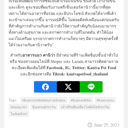
ก็เริ่มเห็นพัฒนาการที่ชัดเจนตัวเริ่มแน่นขึ้น ขนสวย เงางามขึ้น
และเด็กๆ ดูจะชอบที่ผมรับงานพรีเซ็นเตอร์คานิว่านี้มากที่สุด
เพราะได้ทานอาหารที่อร่อย และมีประโยชน์ สังเกตได้จากที่เค้า
จะเข้ามาเล่นมากขึ้น อารมณ์ดีขึ้น ไม่ค่อยติสท์เหมือนแต่ก่อนครับ
ที่สำคัญการทำงานกับคานิว่ายังให้ความสำคัญกับน้องแมวมากๆ
ทั้งทางด้านสุขภาพ และสภาพการทำงานที่ไม่กดดัน ทำให้น้อง
แมวไม่เครียด บรรยากาศการทำงานก็สบายๆ มีความสุขทุกครั้งที่
ได้ร่วมงานกับคานิว่าครับ”
อาหารแมว คานิว่า
สำหรับ
มีจำหน่ายที่ร้านเพ็ทช็อปชั้นนำทั่วไป
หรือ ช่องทางออนไลน์ที่ Shopee และ Lazada สามารถติดตามราย
Facebook, IG, Twitter: Kaniva Pet Food
ละเอียดเพิ่มเติมได้ที่
Tiktok: kanivapetfood_thailand
และอีกช่องทางคือ
Tags:
#Kaniva3rdBirthdayCelebration
#KanivaxBible
#KanivaxJes
Mileday365
อินเทรนด์365วัน
เม้าท์กินฟินเที่ยวไลฟ์สไตล์365วัน
ไมล์เดย์365
June 25, 2023