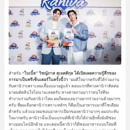
“ไบเบิ้ล” วิชญ์ภาส สุเมตติกุล
ได้เปิดเผยความรู้สึกของ
สำหรับ
การมาเป็นพรีเซ็นเตอร์ในครั้งนี้ว่า
“ผมดีใจมากครับที่ได้ร่วมงาน
กับคานิว่าเพราะผมเลี้ยงแมวอยู่แล้ว ตอนแรกที่ทางคานิว่าติดต่อ
มาผมตัดสินใจไม่นานเลยครับ ทางค่ายถามมาว่าสนใจที่จะ
ทำงานร่วมกับคานิว่าไหม ผมก็ตอบเลยว่าอยากร่วมงานด้วยมากๆ
ครับ ที่ผมเลือกคานิว่าเพราะหลักๆ ก็คือเป็นอาหารแมวที่โซเดียม
ต่ำครับ แล้วแมวผมชอบอาหารเปียกของคานิว่ามากๆ ผมประทับ
ใจมากครับ คานิว่านั้นเป็นแบรนด์ที่เข้าถึงได้ง่ายอีกทั้งยังมีช่อง
ทางออนไลน์อีกด้วย และตอนนี้คานิว่าก็มีซองอาหารแบบใหม่ที่