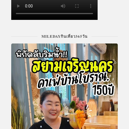
MILEDAYกินเที่ยว365วัน