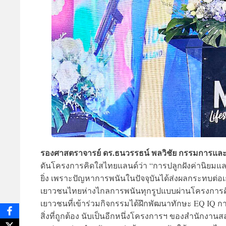
รองศาสตราจารย์ ดร.ธนวรรธน์ พลวิชัย กรรมการแ
ดันโครงการคิดใสไทยแลนด์ว่า “การปลูกฝังค่านิยมและจ
ยิ่ง เพราะปัญหาการพนันในปัจจุบันได้ส่งผลกระทบต่อ
เยาวชนไทยห่างไกลการพนันทุกรูปแบบผ่านโครงการคิดใสไ
เยาวชนที่เข้าร่วมกิจกรรมได้ฝึกพัฒนาทักษะ EQ IQ ก
สิ่งที่ถูกต้อง นับเป็นอีกหนึ่งโครงการฯ ของสำนักงาน