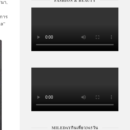
FASHION & BEAUTY
สนา,
มการ
ูล”
MILEDAYกินเที่ยว365วัน