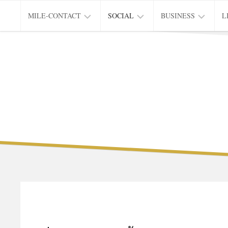
Skip
MILE-CONTACT
SOCIAL
BUSINESS
L
to
content
PRIVACY
EDUCATION
CITY
L
&
OF
INNOVATION
LIVING