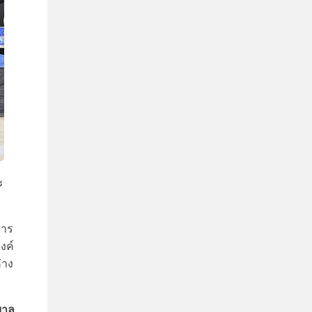
ะ
การ
งค์
่าง
บาล