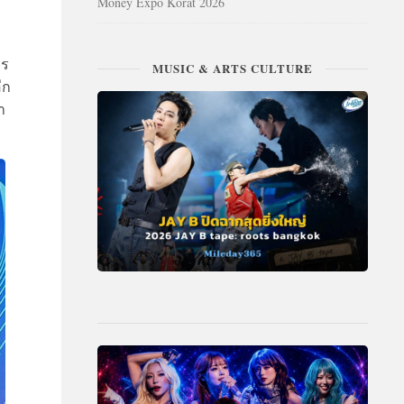
Money Expo Korat 2026
าร
MUSIC & ARTS CULTURE
ีก
า