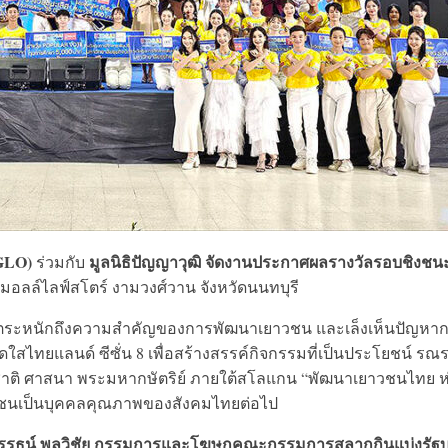
GLO)
มูลนิธิปัญญาวุฒิ
จัดงานประกาศผลรางวัลรอบชิงชน
ร่วมกับ
มอลล์ไลฟ์สโตร์ งามวงศ์วาน จังหวัดนนทบุรี
้ตระหนักถึงความสำคัญของการพัฒนาเยาวชน และเล็งเห็นปัญหา
คิดใสไทยแลนด์ ซีซั่น 8 เพื่อสร้างสรรค์กิจกรรมที่เป็นประโยชน์ รณร
่ง ชาติ ศาสนา พระมหากษัตริย์ ภายใต้สโลแกน “พัฒนาเยาวชนไทย ห
วชนเป็นบุคคลคุณภาพของสังคมไทยต่อไป
รรธน์ พลวิชัย กรรมการและโฆษกคณะกรรมการสลากกินแบ่งรัฐ