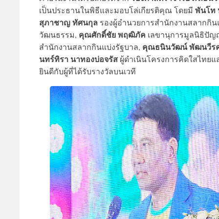
พันโท
เป็นประธานในพิธีและมอบโล่เกียรติคุณ โดยมี
สุภาชาญ ทัศนกุล
รองผู้อำนวยการสำนักงานสลากกินแ
คุณศักดิ์ชัย พฤฒิภัค
วัฒนธรรม,
เลขานุการมูลนิธิปัญญ
คุณธนินวัฒน์ พัฒนวีร
สำนักงานสลากกินแบ่งรัฐบาล,
นทร์ทิรา นาทองบ่อจรัส
ผู้ดำเนินโครงการคิดใสไทยแ
ยินดีกับผู้ที่ได้รับรางวัลบนเวที