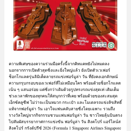
ความพิเศษของความร่วมมือครั้งนี้จากคิทแคทยังไม่หมดลง
นอกจากการเปิดตัวสุดซิ่งและยิ่งใหญ่แล้ว ยังเปิดตัวเวเฟอร์
ช็อกโกแลตรุ่นลิมิเต็ดลายรถแข่งฟอร์มูล่า วัน ที่ยังคงเอกลักษณ์
ความกรุบกรอบของเวเฟอร์ที่ไม่เหมือนใคร พร้อมด้วยช็อกโกแลต
เน้น ๆ แสนอร่อย แต่ซิ่งกว่าเดิมด้วยรูปทรงรถแข่งสุดเท่ เติมเต็ม
ช่วงเวลาพักของทุกคนให้สนุกกว่าที่เคย พร้อมด้วยของสะสมสุด
เอ็กซ์คลูซีฟ ไม่ว่าจะเป็นหมวก กระเป๋า และโมเดลรถแข่งลิขสิทธิ์
แท้จากฟอร์มูล่า วัน เอาใจแฟนคลับสายซิ่งโดยเฉพาะ รวมถึง
รางวัลใหญ่จากกิจกรรมชวนแฟนฟอร์มูล่า วัน ชาวไทยลุ้นบินตรง
ไปสัมผัสบรรยากาศการแข่งขัน ฟอร์มูล่า วัน สิงคโปร์ แอร์ไลน์ส
สิงคโปร์ กรังด์ปรีซ์ 2026 (Formula 1 Singapore Airlines Singapore