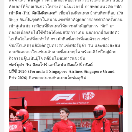
“พัก
คัลเจอร์ที่ฮ็อตเกินกว่าใครจะต้านในเวลานี้ ถ่ายทอดแนวคิด
เข้าพิต (Pit) คิดถึงคิทแคท”
เชื่อมโยงคิทแคทเข้ากับพิตสต็อป (Pit
Stop) อันเป็นจุดพักในสนามแข่งที่สำคัญต่อการออกตัวอีกครั้งก่อน
เข้าสู่เส้นชัย เหมือนที่คิทแคทให้ความสำคัญกับการ “พัก” มา
ตลอดเพื่อกลับไปใช้ชีวิตได้เต็มสปีดกว่าเดิม นอกจากนี้ยังเปิดตัว
ไอเท็มไฮไลท์ที่จะทำให้ การพักติดซิ่งกว่าที่เคยด้วยเวเฟอร์
ช็อกโกแลตรุ่นลิมิเต็ดรูปทรงรถแข่งฟอร์มูล่า วัน และของสะสม
ลายพิเศษเอาใจแฟนคลับสายซิ่งแบบจุใจ พร้อมเสิร์ฟใหญ่ด้วย
กิจกรรมลุ้นเป็นผู้โชคดีบินไปชมการแข่งขัน
ฟอร์มูล่า วัน สิงคโปร์ แอร์ไลน์ส สิงคโปร์ กรังด์
ปรีซ์ 2026 (Formula 1 Singapore Airlines Singapore Grand
Prix 2026)
ติดขอบสนามกันแบบเอ็กซ์คลูซีฟ