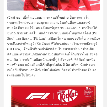
เปิดตัวอย่างยิ่งใหญ่ฉลองการแลนด์ดิ้งอย่างเป็นทางการใน
ประเทศไทยผ่านความสนุกและความตื่นเต้นที่แฟนมอเตอร์
สปอร์ตชื่นชอบ ให้แฟนคลับฟอร์มูล่า วันและแฟน ๆ ชาวไทยได้
ขับรถเข้ามาสัมผัสโมเมนต์การพักแบบนักซิ่งในจุดพิตสต็อป (Pit
Stop) และพิตเลน (Pit Lane) เสมือนในสนามแข่งจริงใจกลางเมือง
รวมถึงเหล่าคิทครูว์ (Kit Crew) ที่ได้แรงบันดาลใจมาจากพิตครูว์
(Pit Crew) เจ้าหน้าที่ประจำพิตสต็อปในสนามแข่ง มาช่วยเติม
สีสันและความสนุกสุดกวนตามฉบับคิทแคทให้กับชาวไทย ส่งต่อ
แนวคิด “การพัก” เหมือนนักแข่งที่รู้ว่าจังหวะพักที่ดีคือส่วนหนึ่ง
ของชัยชนะ แม้แต่โลกที่เร็วที่สุดยังต้องมี พิต สต็อป นับประสา
อะไรกับชีวิตคนเราที่เร่งสปีดไม่แพ้กัน ก็ควรมีช่วงพักของตัวเอง
เหมือนกันใช่ไหมล่ะ!