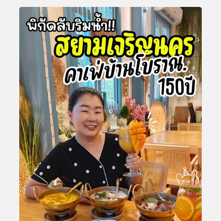
MILEDAYกินเที่ยว365วัน