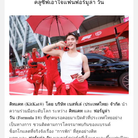
คลูซีฟเอาใจแฟนฟอร์มูล่า วัน
คิทแคท (KitKat®) โดย บริษัท เนสท์เล่ (ประเทศไทย) จำกัด
นำ
คิทแคท
ฟอร์มูล่า
ความร่วมมือระดับโลก ระหว่าง
และ
วัน
(Formula 1®)
ที่ทุกคนรอคอยมาเปิดตัวที่ประเทศไทยอย่าง
เป็นทางการ ชวนติดตามการโคจรมาพบกันของแบรนด์
ช็อกโกแลตที่จริงจังเรื่อง “การพัก” ที่สุดอย่างคิท
ฟอร์มูล่า วัน
แคท และ
มอเตอร์สปอร์ตที่เร็วแรงและขึ้นแท่นป๊อบ