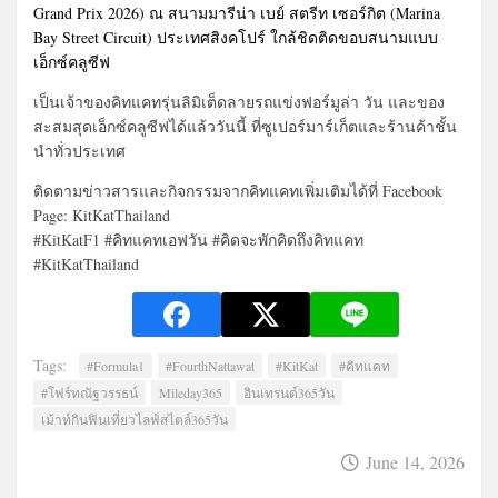
Grand Prix 2026) ณ สนามมารีน่า เบย์ สตรีท เซอร์กิต (Marina
Bay Street Circuit) ประเทศสิงคโปร์ ใกล้ชิดติดขอบสนามแบบ
เอ็กซ์คลูซีฟ
เป็นเจ้าของคิทแคทรุ่นลิมิเต็ดลายรถแข่งฟอร์มูล่า วัน และของ
สะสมสุดเอ็กซ์คลูซีฟได้แล้ววันนี้ ที่ซูเปอร์มาร์เก็ตและร้านค้าชั้น
นำทั่วประเทศ
ติดตามข่าวสารและกิจกรรมจากคิทแคทเพิ่มเติมได้ที่ Facebook
Page: KitKatThailand
#KitKatF1 #คิทแคทเอฟวัน #คิดจะพักคิดถึงคิทแคท
#KitKatThailand
Tags:
#Formula1
#FourthNattawat
#KitKat
#คิทแคท
#โฟร์ทณัฐวรรธน์
Mileday365
อินเทรนด์365วัน
เม้าท์กินฟินเที่ยวไลฟ์สไตล์365วัน
June 14, 2026