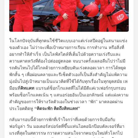
ในโลกปัจจุบันที่ทุกคนใช้ชีวิตแบบเอาแต่เร่งสปีดอยู่ในสนามแข่ง
ของตัวเอง ไม่ว่าจะเพื่อเป้าหมายการเรียน การทำงาน หรือสิ่งที่
อยากทำให้สำเร็จ เป็นไลฟ์สไตล์ที่เต็มไปด้วยความเร่งรีบและ
ความคาดหวังที่ต้องไปต่ออยู่ตลอด จนบางครั้งเผลอลืมไปว่าไม่มี
รถคันไหนไปได้ไกลด้วยการเหยียบคันเร่งตลอดเวลา การได้หยุด
พักสั้น ๆ เพื่อผ่อนคลายและรีเซ็ตตัวเองก็เป็นสิ่งสำคัญไม่แพ้ความ
มุ่งมั่นไปสู่เป้าหมายเป็นแนวคิดที่ใช้ได้กับทุกเรื่องในทุกยุคสมัย เห
คิทแคท
มือนที่
แบรนด์ช็อกโกแลตที่ไม่ได้มีดีแค่เวเฟอร์กรุบกรอบ
พร้อมช็อกโกแลตเน้น ๆ แสนอร่อยอันเป็นเอกลักษณ์ แต่แฝงความ
สำคัญของการให้รางวัลตัวเองในช่วงเวลา “พัก” มาตลอดผ่าน
“คิดจะพัก คิดถึงคิทแคท”
ประโยคติดหู
กลับมารอบนี้ด้วยการพักที่เร้าใจกว่าที่เคยด้วยการจับมือกับ
ฟอร์มูล่า วัน มอเตอร์สปอร์ตที่ขึ้นแท่นไอคอนิกป๊อบคัลเจอร์ที่มา
แรงที่สุดในศตวรรษ กวาดความสนใจจากคนรุ่นใหม่ทั่วโลกไป