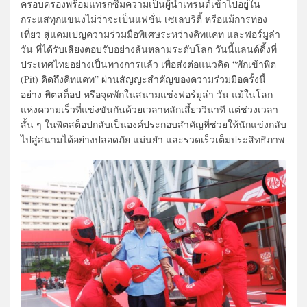
ครอบครองพร้อมแทรกซึมความเป็นผู้นำเทรนด์เข้าไปอยู่ใน
กระแสทุกแขนงไม่ว่าจะเป็นแฟชั่น เซเลบริตี้ หรือแม้การท่อง
เที่ยว สู่แคมเปญความร่วมมือพิเศษระหว่างคิทแคท และฟอร์มูล่า
วัน ที่ได้รับเสียงตอบรับอย่างล้นหลามระดับโลก วันนี้แลนด์ดิ้งที่
ประเทศไทยอย่างเป็นทางการแล้ว เพื่อส่งต่อแนวคิด “พักเข้าพิต
(Pit) คิดถึงคิทแคท” ผ่านสัญญะสำคัญของความร่วมมือครั้งนี้
อย่าง พิตสต็อป หรือจุดพักในสนามแข่งฟอร์มูล่า วัน แม้ในโลก
แห่งความเร็วที่แข่งขันกันด้วยเวลาหลักเสี้ยววินาที แต่ช่วงเวลา
สั้น ๆ ในพิตสต็อปกลับเป็นองค์ประกอบสำคัญที่ช่วยให้นักแข่งกลับ
ไปสู่สนามได้อย่างปลอดภัย แม่นยำ และรวดเร็วเต็มประสิทธิภาพ