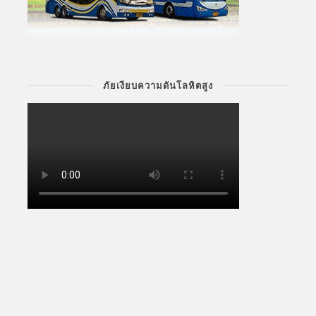
ภัยเงียบความดันโลหิตสูง