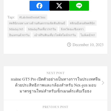
Tags:
#LakshmiDentalClinic
#คลินิกเฉพาะทางด้านทันตกรรมจัดฟันลักษมี
#ลักษมีเดนทัลคลินิก
Mileday365
Miledayกินเที่ยว365วัน
จังหวัดฉะเชิงเทรา
อินเทรนด์365วัน
เม้าท์กินฟินเที่ยวไลฟ์สไตล์365วัน
ไมล์เดย์365
December 10, 2023
NEXT POST
realme GT5 Pro เปิดตัวอย่างเป็นทางการในประเทศจีน
ด้วยประสิทธิภาพและกล้องสำหรับ Nex-gen มอบ
มาตรฐานใหม่สำหรับเซ็กเมนต์ระดับเรือธง
PREVIOUS POST