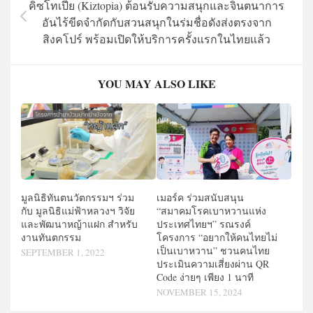
คิซโทเปีย (Kiztopia) ต้อนรับความสนุกและจินตนาการ
อันไร้ขีดจำกัดกับสวนสนุกในร่มชื่อดังส่งตรงจาก
สิงคโปร์ พร้อมเปิดให้บริการครั้งแรกในไทยแล้ว
YOU MAY ALSO LIKE
มูลนิธิทันตนวัตกรรมฯ ร่วม
เมอร์ค ร่วมสนับสนุน
กับ มูลนิธิแม่ฟ้าหลวงฯ วิจัย
“สมาคมโรคเบาหวานแห่ง
และพัฒนาหญ้าแฝก สำหรับ
ประเทศไทยฯ” รณรงค์
งานทันตกรรม
โครงการ “อยากให้คนไทยไม่
เป็นเบาหวาน” ชวนคนไทย
SEPTEMBER 1, 2022
ประเมินความเสี่ยงผ่าน QR
Code ง่ายๆ เพียง 1 นาที
NOVEMBER 15, 2024