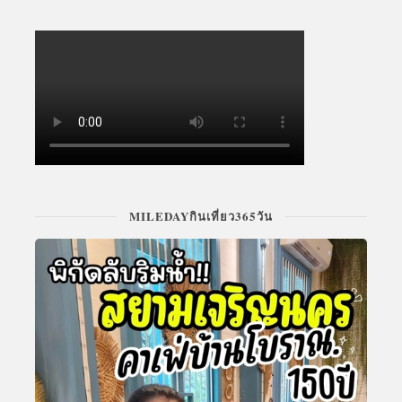
MILEDAYกินเที่ยว365วัน