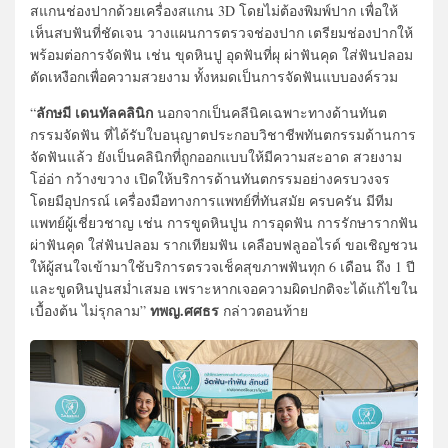
สแกนช่องปากด้วยเครื่องสแกน 3D โดยไม่ต้องพิมพ์ปาก เพื่อให้
เห็นสบฟันที่ชัดเจน วางแผนการตรวจช่องปาก เตรียมช่องปากให้
พร้อมต่อการจัดฟัน เช่น ขุดหินปู อุดฟันที่ผุ ผ่าฟันคุด ใส่ฟันปลอม
ตัดเหงือกเพื่อความสวยงาม ทั้งหมดเป็นการจัดฟันแบบองค์รวม
ลักษมี เดนทัลคลินิก
“
นอกจากเป็นคลีนิคเฉพาะทางด้านทันต
กรรมจัดฟัน ที่ได้รับใบอนุญาตประกอบวิชาชีพทันตกรรมด้านการ
จัดฟันแล้ว ยังเป็นคลินิกที่ถูกออกแบบให้มีความสะอาด สวยงาม
โอ่อ่า กว้างขวาง เปิดให้บริการด้านทันตกรรมอย่างครบวงจร
โดยมีอุปกรณ์ เครื่องมือทางการแพทย์ที่ทันสมัย ครบครัน มีทีม
แพทย์ผู้เชี่ยวชาญ เช่น การขูดหินปูน การอุดฟัน การรักษารากฟัน
ผ่าฟันคุด ใส่ฟันปลอม รากเทียมฟัน เคลือบฟลูออไรด์ ขอเชิญชวน
ให้ผู้สนใจเข้ามาใช้บริการตรวจเช็คสุขภาพฟันทุก 6 เดือน ถึง 1 ปี
และขูดหินปูนสม่ำเสมอ เพราะหากเจอความผิดปกติจะได้แก้ไขใน
ทพญ.ศศธร
เบื้องต้น ไม่รุกลาม”
กล่าวตอนท้าย