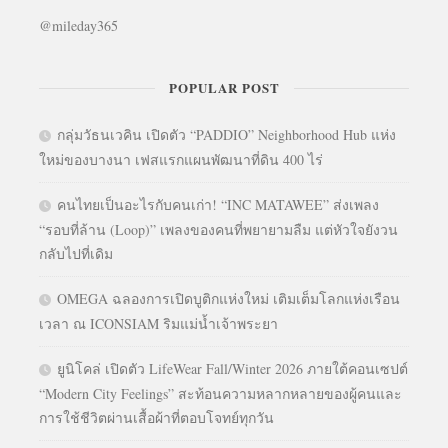
@mileday365
POPULAR POST
กลุ่มวัธนเวคิน เปิดตัว “PADDIO” Neighborhood Hub แห่ง
ใหม่ของบางนา เฟสแรกแผนพัฒนาที่ดิน 400 ไร่
คนไทยเป็นอะไรกับคนเก่า! “INC MATAWEE” ส่งเพลง
“รอบที่ล้าน (Loop)” เพลงของคนที่พยายามลืม แต่หัวใจยังวน
กลับไปที่เดิม
OMEGA ฉลองการเปิดบูติกแห่งใหม่ เติมเต็มโลกแห่งเรือน
เวลา ณ ICONSIAM ริมแม่น้ำเจ้าพระยา
ยูนิโคล่ เปิดตัว LifeWear Fall/Winter 2026 ภายใต้คอนเซปต์
“Modern City Feelings” สะท้อนความหลากหลายของผู้คนและ
การใช้ชีวิตผ่านเสื้อผ้าที่ตอบโจทย์ทุกวัน