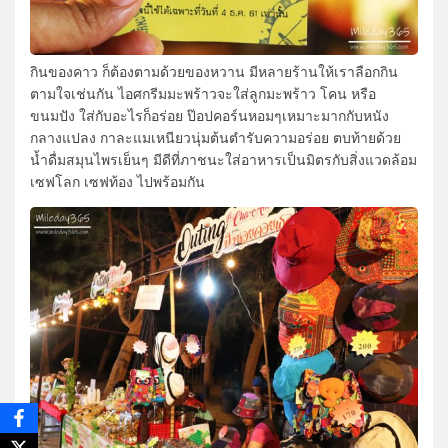
กินของคาว ก็ต้องตามด้วยของหวาน มีหลายร้านให้เราลือกกิน
ตามใจเช่นกัน ไอศกรีมมะพร้าวจะใส่ลูกมะพร้าว โคน หรือ
ขนมปัง ใส่กับอะไรก็อร่อย ป๊อปคอร์นหอมๆเหมาะมากกับหนัง
กลางแปลง กาละแมเหนียวนุ่มต้นตำรับความอร่อย ตบท้ายด้วย
น้ำดื่มสมุนไพรเย็นๆ มีดีที่ภาชนะใส่อาหารเป็นมิตรกับสิ่งแวดล้อม
เซฟโลก เซฟท้อง ไปพร้อมกัน