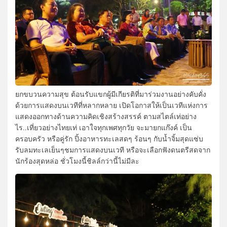
ยกขบวนความสุข ต้อนรับแขกผู้มีเกียรติที่มาร่วมงานอย่างคับคั่ง
ด้วยการแสดงบนเวทีที่หลากหลาย เปิดโอกาสให้เป็นเวทีแห่งการ
แสดงออกทางด้านความคิดเชิงสร้างสรรค์ ตามสไตล์เท่อย่าง
ไร..เที่ยวอย่างไทยเท่ เอาใจทุกเพศทุกวัย จะมายกแก๊งค์ เป็น
ครอบครัว หรือคู่รัก ปิ้งอาหารทะเลสดๆ ร้อนๆ กับน้ำจิ้มสุดแซ่บ
รับลมทะเลเย็นๆชมการแสดงบนเวที หรือจะเลือกฟังดนตรีสดจาก
นักร้องสุดหล่อ ชั่วโมงนี้ชิลล์กว่านี้ไม่มีละ