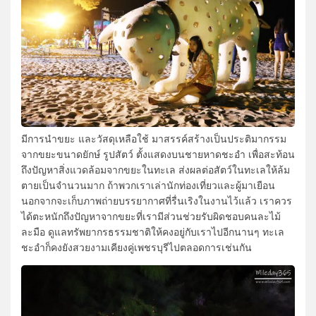
มีการนำขยะ และวัสดุเหลือใช้ มาสรรค์สร้างเป็นประติมากรรม
จากขยะขนาดยักษ์ รูปสัตว์ ตั้งแสดงบนชายหาดชะอำ เพื่อสะท้อน
ถึงปัญหาสิ่งแวดล้อมจากขยะในทะเล ส่งผลต่อสัตว์ในทะเลให้ล้ม
ตายเป็นจำนวนมาก ถ้าพวกเราเล่านักท่องเที่ยวและผู้มาเยือน
นอกจากจะเก็บภาพถ่ายบรรยากาศที่รื่นเริงในงานไว้แล้ว เราควร
ได้ตะหนักถึงปัญหาจากขยะที่เรามีส่วนช่วยรับผิดชอบคนละไม้
ละมือ ดูแลทรัพยากรธรรมชาติให้คงอยู่กับเราไปอีกนานๆ ทะเล
ชะอำก็คงยังสวยงามเคียงคู่เพชรบุรีไปตลอดการเช่นกัน