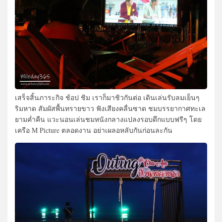
เสร็จสิ้นภาระกิจ ช้อป ชิม เราก็มาชิวกันต่อ เดินเล่นรับลมเย็นๆ
ริมหาด สัมผัสพื้นทรายขาว ฟังเสียงคลื่นซาด ชมบรรยากาศทะเล
ยามค่ำคืน แวะนอนเล่นชมหนังกลางแปลงรอบดึกแบบฟรีๆ โดย
เครือ M Picture ตลอดงาน อย่าเผลอหลับกันก่อนละกัน