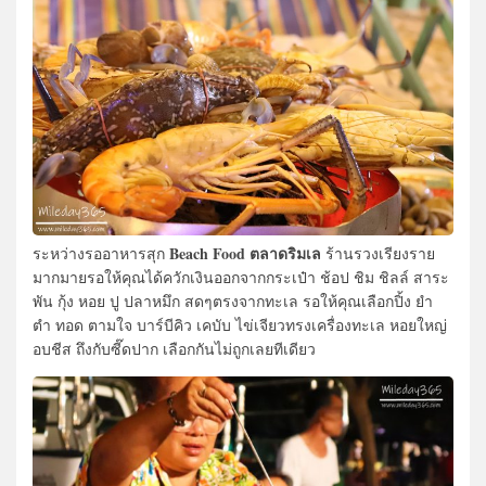
Beach Food ตลาดริมเล
ระหว่างรออาหารสุก
ร้านรวงเรียงราย
มากมายรอให้คุณได้ควักเงินออกจากกระเป๋า ช้อป ชิม ชิลล์ สาระ
พัน กุ้ง หอย ปู ปลาหมึก สดๆตรงจากทะเล รอให้คุณเลือกปิ้ง ยำ
ตำ ทอด ตามใจ บาร์บีคิว เคบับ ไข่เจียวทรงเครื่องทะเล หอยใหญ่
อบชีส ถึงกับซี๊ดปาก เลือกกันไม่ถูกเลยทีเดียว