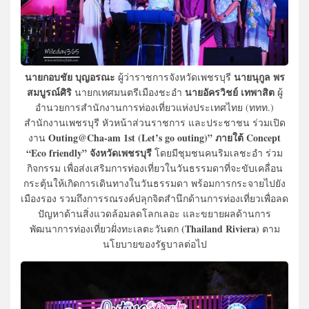
นายกอบชัย บุญอรณะ
นายนุกูล พร
ผู้ว่าราชการจังหวัดเพชรบุรี
สมบูรณ์ศิริ
นายอัครวิชย์ เทพาสิต
นายกเทศมนตรีเมืองชะอำ
ผู้
อำนวยการสำนักงานการท่องเที่ยวแห่งประเทศไทย (ททท.)
สำนักงานเพชรบุรี หัวหน้าส่วนราชการ และประชาชน ร่วมเปิด
Outing@Cha-am 1st (Let’s go outing)” ภายใต้ Concept
งาน
“Eco friendly” จังหวัดเพชรบุรี
โดยมีชุมชนคนริมเลชะอำ ร่วม
กิจกรรม เพื่อส่งเสริมการท่องเที่ยวในวันธรรมดาที่จะขับเคลื่อน
กระตุ้นให้เกิดการเดินทางในวันธรรมดา พร้อมการกระจายไปยัง
เมืองรอง รวมถึงการรณรงค์ปลุกจิตสำนึกด้านการท่องเที่ยวเพื่อลด
ปัญหาด้านสิ่งแวดล้อมลดโลกเลอะ และขยายผลด้านการ
(Thailand Riviera)
พัฒนาการท่องเที่ยวฝั่งทะเลตะวันตก
ตาม
นโยบายของรัฐบาลต่อไป