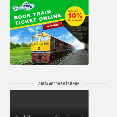
ภัยเงียบความดันโลหิตสูง