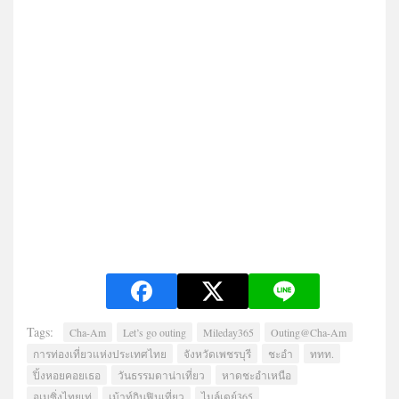
Tags:
Cha-Am
Let’s go outing
Mileday365
Outing@Cha-Am
การท่องเที่ยวแห่งประเทศไทย
จังหวัดเพชรบุรี
ชะอำ
ททท.
ปิ้งหอยคอยเธอ
วันธรรมดาน่าเที่ยว
หาดชะอำเหนือ
อเมซิ่งไทยเท่
เม้าท์กินฟินเที่ยว
ไมล์เดย์365