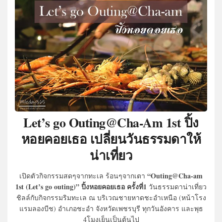
Let’s go Outing@Cha-Am 1st ปิ้ง
หอยคอยเธอ เปลี่ยนวันธรรมดาให้
น่าเที่ยว
“Outing@Cha-am
เปิดตัวกิจกรรมสดๆจากทะเล ร้อนๆจากเตา
1st (Let’s go outing)” ปิ้งหอยคอยเธอ ครั้งที่1
วันธรรมดาน่าเที่ยว
ชิลล์กับกิจกรรมริมทะเล ณ บริเวณชายหาดชะอำเหนือ (หน้าโรง
แรมลองบีช) อำเภอชะอำ จังหวัดเพชรบุรี ทุกวันอังคาร และพุธ
4โมงเย็นเป็นต้นไป